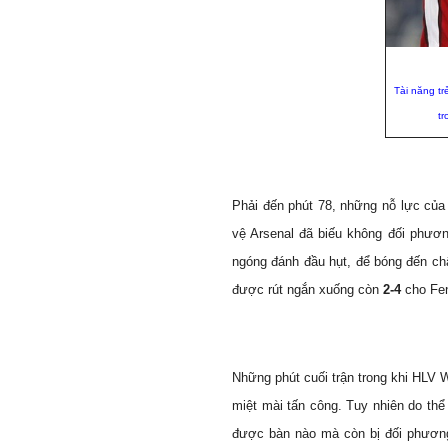
Tài năng tr
t
Phải đến phút 78, những nỗ lực củ
vệ Arsenal đã biếu không đối phươ
ngóng đánh đầu hụt, để bóng đến c
được rút ngắn xuống còn
2-4
cho Fe
Những phút cuối trận trong khi HLV W
miệt mài tấn công. Tuy nhiên do thể
được bàn nào mà còn bị đối phương