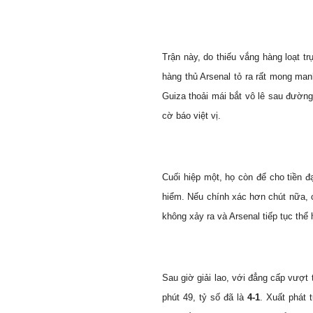
Trận này, do thiếu vắng hàng loạt t
hàng thủ Arsenal tỏ ra rất mong man
Guiza thoải mái bắt vô lê sau đường
cờ báo việt vị.
Cuối hiệp một, họ còn để cho tiền 
hiểm. Nếu chính xác hơn chút nữa, có
không xảy ra và Arsenal tiếp tục thể
Sau giờ giải lao, với đẳng cấp vượt 
phút 49, tỷ số đã là
4-1
. Xuất phát 