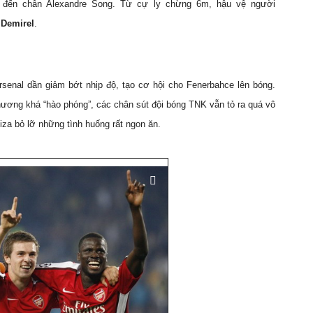
ng đến chân Alexandre Song. Từ cự ly chừng 6m, hậu vệ người
 Demirel
.
rsenal dần giảm bớt nhịp độ, tạo cơ hội cho Fenerbahce lên bóng.
hương khá “hào phóng”, các chân sút đội bóng TNK vẫn tỏ ra quá vô
iza bỏ lỡ những tình huống rất ngon ăn.