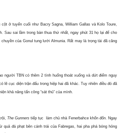
rụ cột ở tuyến cuối như Bacry Sagna, William Gallas và Kolo Toure,
h. Sau sai lầm trong bàn thua thứ nhất, ngay phút 31 họ lại để cho
 chuyền của Gonul tung lưới Almunia. Rất may là trọng tài đã căng
đạo người TBN có thêm 2 tình huống thoát xuống và dứt điểm nguy
 lẽ cục diện trận đấu trong hiệp hai đã khác. Tuy nhiên điều đó đã
 hiện khả năng tấn công “sát thủ” của mình.
trội,
The Gunners
tiếp tục
làm chủ nhà Fenerbahce khốn đốn. Ngay
từ quả đá phạt bên cánh trái của Fabregas, hai pha phá bóng hỏng