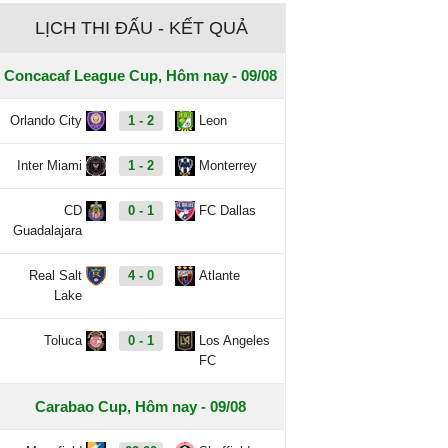
LỊCH THI ĐẤU - KẾT QUẢ
Concacaf League Cup, Hôm nay - 09/08
Orlando City
1 - 2
Leon
Inter Miami
1 - 2
Monterrey
CD
0 - 1
FC Dallas
Guadalajara
Real Salt
4 - 0
Atlante
Lake
Toluca
0 - 1
Los Angeles
FC
Carabao Cup, Hôm nay - 09/08