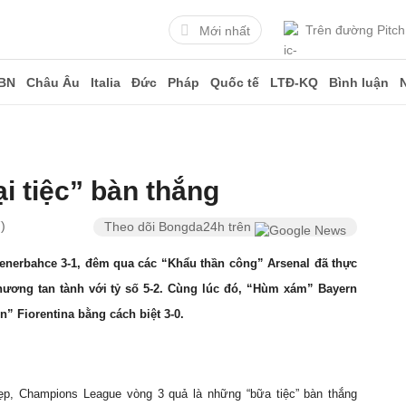
Trên đường Pitch
Mới nhất
BN
Châu Âu
Italia
Đức
Pháp
Quốc tế
LTĐ-KQ
Bình luận
i tiệc” bàn thắng
)
Theo dõi Bongda24h trên
Fenerbahce 3-1, đêm qua các “Khẩu thần công” Arsenal đã thực
hương tan tành với tỷ số 5-2. Cùng lúc đó, “Hùm xám” Bayern
” Fiorentina bằng cách biệt 3-0.
ẹp, Champions League vòng 3 quả là những “bữa tiệc” bàn thắng