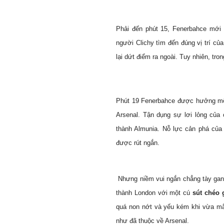
Phải đến phút 15, Fenerbahce mới 
người
Clichy
tìm đến đúng vị trí của
lại dứt điểm ra ngoài. Tuy nhiên, tr
Phút 19 Fenerbahce được hưởng một
Arsenal. Tận dụng sự lơi lỏng của
thành Almunia. Nỗ lực cản phá của 
được rút ngắn.
Nhưng niềm vui ngắn chẳng tày gang
thành
London
với một cú
sút chéo 
quá non nớt và yếu kém khi vừa mắc 
như đã thuộc về Arsenal.