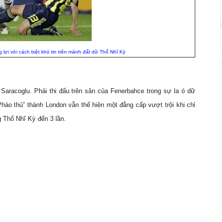
g lợi với cách biệt khó tin trên mảnh đất dữ Thổ Nhĩ Kỳ
u Saracoglu. Phải thi đấu trên sân của Fenerbahce trong sự la ó dữ
áo thủ” thành London vẫn thể hiện một đẳng cấp vượt trội khi chỉ
g Thổ Nhĩ Kỳ đến 3 lần.