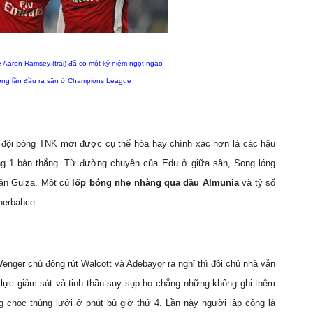
ẻ Aaron Ramsey (trái) đã có một kỷ niệm ngọt ngào
rong lần đầu ra sân ở Champions League
a đội bóng TNK mới được cụ thể hóa hay chính xác hơn là các hậu
ng 1 bàn thắng. Từ đường chuyền của Edu ở giữa sân, Song lóng
hân Guiza. Một cú
lốp bóng nhẹ nhàng qua đầu Almunia
và tỷ số
nerbahce.
enger chủ động rút Walcott và Adebayor ra nghỉ thì đội chủ nhà vẫn
 lực giảm sút và tinh thần suy sụp họ chẳng những không ghi thêm
 chọc thủng lưới ở phút bù giờ thứ 4. Lần này người lập công là