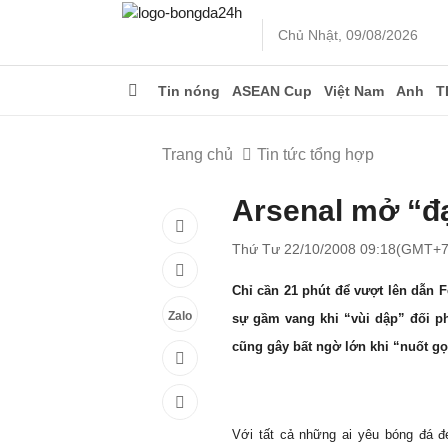
Chủ Nhật, 09/08/2026
Tin nóng
ASEAN Cup
Việt Nam
Anh
T
Trang chủ
Tin tức tổng hợp
Arsenal mở “đạ
Thứ Tư 22/10/2008 09:18(GMT+7
Chỉ cần 21 phút để vượt lên dẫn 
Zalo
sự gầm vang khi “vùi dập” đối p
cũng gây bất ngờ lớn khi “nuốt gọn
Với tất cả những ai yêu bóng đá đ