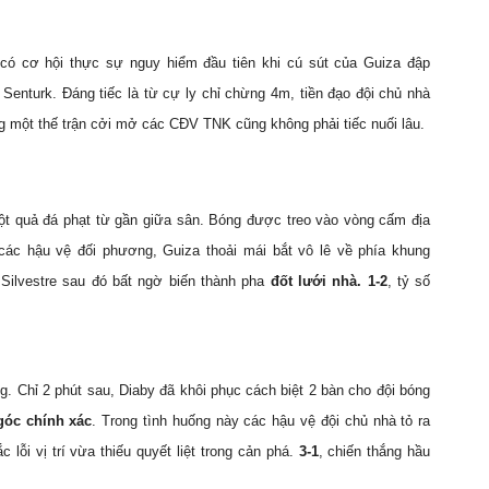
có cơ hội thực sự nguy hiểm đầu tiên khi cú sút của Guiza đập
 Senturk. Đáng tiếc là từ cự ly chỉ chừng 4m, tiền đạo đội chủ nhà
ong một thế trận cởi mở các CĐV TNK cũng không phải tiếc nuối lâu.
 quả đá phạt từ gần giữa sân. Bóng được treo vào vòng cấm địa
 các hậu vệ đối phương, Guiza thoải mái bắt vô lê về phía khung
Silvestre sau đó bất ngờ biến thành pha
đốt lưới nhà. 1-2
, tỷ số
. Chỉ 2 phút sau, Diaby đã khôi phục cách biệt 2 bàn cho đội bóng
góc chính xác
. Trong tình huống này các hậu vệ đội chủ nhà tỏ ra
lỗi vị trí vừa thiếu quyết liệt trong cản phá.
3-1
, chiến thắng hầu