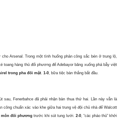
cho Arsenal. Trong một tình huống phản công sắc bén ở trung lộ,
xé toang hàng thủ đối phương để Adebayor băng xuống phá bẫy việt
irel trong pha đối mặt
.
1-0
, bữa tiệc bàn thắng bắt đầu.
t sau, Fenerbahce đã phải nhận bàn thua thứ hai. Lần này vẫn là
 công chuẩn xác vào khe giữa hai trung vệ đội chủ nhà để Walcott
ủ môn đối phương
trước khi sút tung lưới.
2-0
, “các pháo thủ” khởi