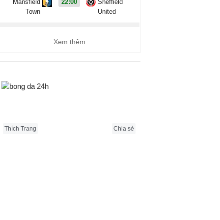
Mansfield
22:00
Sheffield
Town
United
Coppa Italia, Hôm nay - 09/08
Xem thêm
L.R. Vicenza
1 - 1
Catania
Ascoli
3 - 1
Potenza
Bongda24h.vn
Ligue 2, Hôm nay - 09/08
Boulogne
0 - 0
Nancy
Thích Trang
Chia sẻ
Clermont
0 - 0
Reims
Foot 63
Dunkerque
4 - 2
Grenoble
Metz
2 - 1
Guingamp