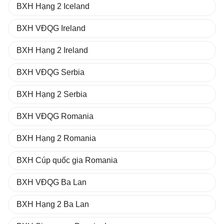
BXH Hạng 2 Iceland
BXH VĐQG Ireland
BXH Hạng 2 Ireland
BXH VĐQG Serbia
BXH Hạng 2 Serbia
BXH VĐQG Romania
BXH Hạng 2 Romania
BXH Cúp quốc gia Romania
BXH VĐQG Ba Lan
BXH Hạng 2 Ba Lan