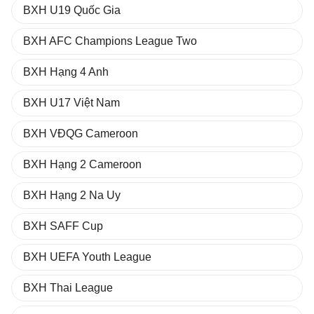
BXH U19 Quốc Gia
BXH AFC Champions League Two
BXH Hạng 4 Anh
BXH U17 Việt Nam
BXH VĐQG Cameroon
BXH Hạng 2 Cameroon
BXH Hạng 2 Na Uy
BXH SAFF Cup
BXH UEFA Youth League
BXH Thai League