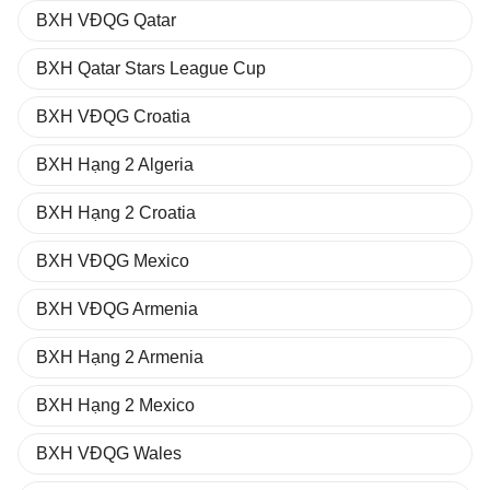
BXH VĐQG Qatar
BXH Qatar Stars League Cup
BXH VĐQG Croatia
BXH Hạng 2 Algeria
BXH Hạng 2 Croatia
BXH VĐQG Mexico
BXH VĐQG Armenia
BXH Hạng 2 Armenia
BXH Hạng 2 Mexico
BXH VĐQG Wales