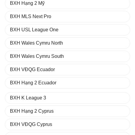
BXH Hạng 2 Mỹ
BXH MLS Next Pro
BXH USL League One
BXH Wales Cymru North
BXH Wales Cymru South
BXH VĐQG Ecuador
BXH Hạng 2 Ecuador
BXH K League 3
BXH Hạng 2 Cyprus
BXH VĐQG Cyprus