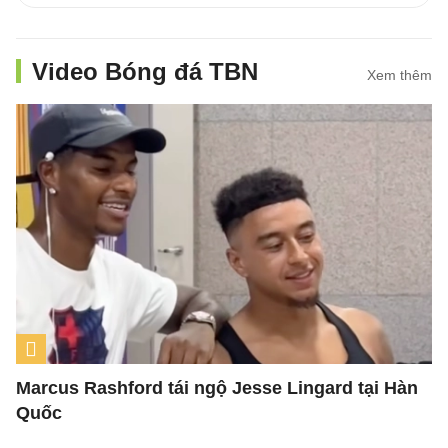
Video Bóng đá TBN
Xem thêm
Marcus Rashford tái ngộ Jesse Lingard tại Hàn
Quốc