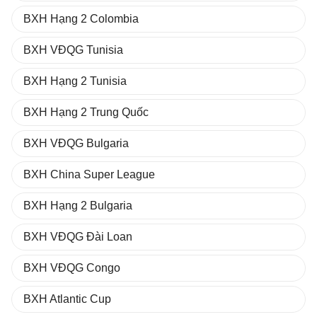
BXH Hạng 2 Colombia
BXH VĐQG Tunisia
BXH Hạng 2 Tunisia
BXH Hạng 2 Trung Quốc
BXH VĐQG Bulgaria
BXH China Super League
BXH Hạng 2 Bulgaria
BXH VĐQG Đài Loan
BXH VĐQG Congo
BXH Atlantic Cup