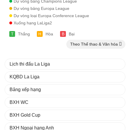
Dự vòng bảng Champions League
Dự vòng bảng Europa League
Dự vòng loại Europa Conference League
Xuống hạng LaLiga2
T
Thắng
H
Hòa
B
Bại
Theo Thể thao & Văn hóa
Lịch thi đấu La Liga
KQBD La Liga
Bảng xếp hạng
BXH WC
BXH Gold Cup
BXH Ngoại hạng Anh