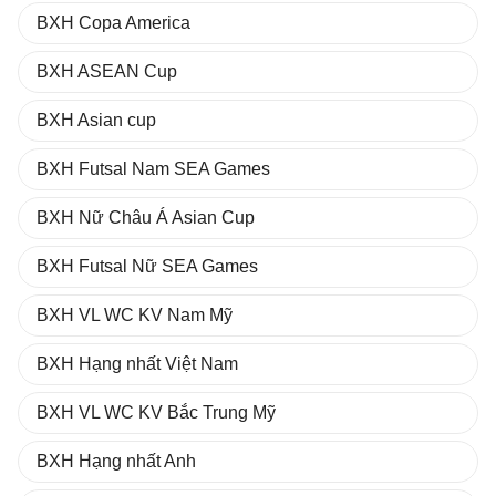
BXH Copa America
BXH ASEAN Cup
BXH Asian cup
BXH Futsal Nam SEA Games
BXH Nữ Châu Á Asian Cup
BXH Futsal Nữ SEA Games
BXH VL WC KV Nam Mỹ
BXH Hạng nhất Việt Nam
BXH VL WC KV Bắc Trung Mỹ
BXH Hạng nhất Anh