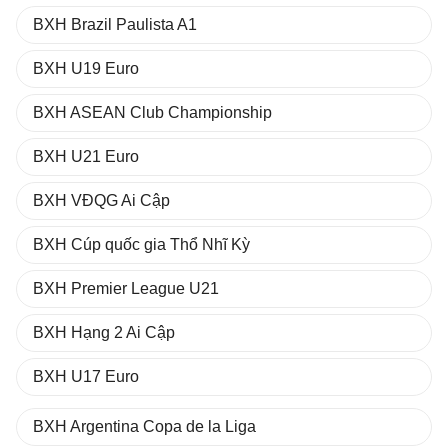
BXH Brazil Paulista A1
BXH U19 Euro
BXH ASEAN Club Championship
BXH U21 Euro
BXH VĐQG Ai Cập
BXH Cúp quốc gia Thổ Nhĩ Kỳ
BXH Premier League U21
BXH Hạng 2 Ai Cập
BXH U17 Euro
BXH Argentina Copa de la Liga