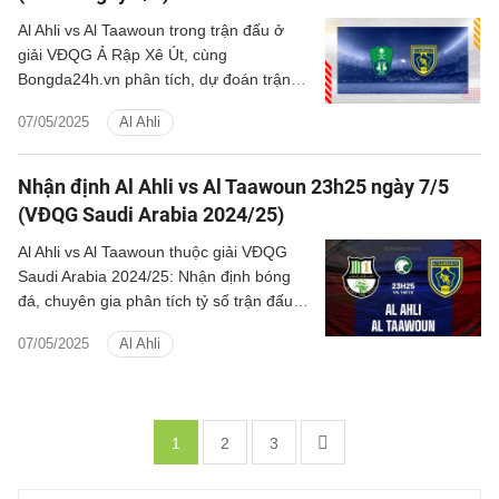
Al Ahli vs Al Taawoun trong trận đấu ở
giải VĐQG Ả Rập Xê Út, cùng
Bongda24h.vn phân tích, dự đoán trận
đấu này ở khía cạnh những quả phạt
07/05/2025
Al Ahli
góc.
Nhận định Al Ahli vs Al Taawoun 23h25 ngày 7/5
(VĐQG Saudi Arabia 2024/25)
Al Ahli vs Al Taawoun thuộc giải VĐQG
Saudi Arabia 2024/25: Nhận định bóng
đá, chuyên gia phân tích tỷ số trận đấu,
thông tin dự đoán kết quả chi tiết.
07/05/2025
Al Ahli
1
2
3