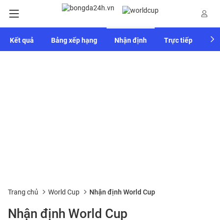
Kết quả
Bảng xếp hạng
Nhận định
Trực tiếp
Trang chủ
World Cup
Nhận định World Cup
Nhận định World Cup