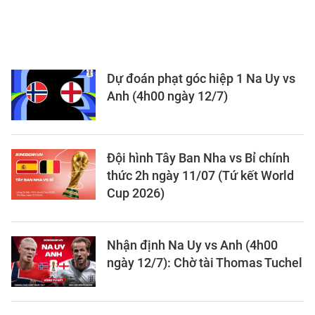
Dự đoán phạt góc hiệp 1 Na Uy vs
Anh (4h00 ngày 12/7)
Đội hình Tây Ban Nha vs Bỉ chính
thức 2h ngày 11/07 (Tứ kết World
Cup 2026)
Nhận định Na Uy vs Anh (4h00
ngày 12/7): Chờ tài Thomas Tuchel