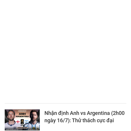
Nhận định Anh vs Argentina (2h00
ngày 16/7): Thử thách cực đại