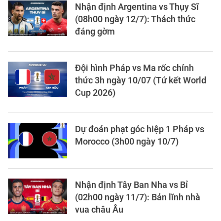
Nhận định Argentina vs Thụy Sĩ
(08h00 ngày 12/7): Thách thức
đáng gờm
Đội hình Pháp vs Ma rốc chính
thức 3h ngày 10/07 (Tứ kết World
Cup 2026)
Dự đoán phạt góc hiệp 1 Pháp vs
Morocco (3h00 ngày 10/7)
Nhận định Tây Ban Nha vs Bỉ
(02h00 ngày 11/7): Bản lĩnh nhà
vua châu Âu