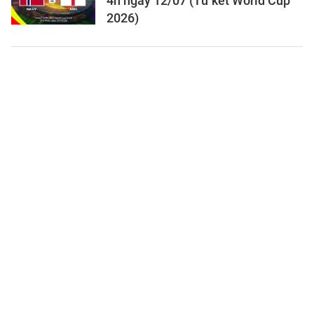
4h ngày 12/07 (Tứ kết World Cup
2026)