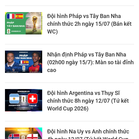
Đội hình Pháp vs Tây Ban Nha
chính thức 2h ngày 15/07 (Bán kết
WC)
Nhận định Pháp vs Tây Ban Nha
(02h00 ngày 15/7): Màn so tài đỉnh
cao
Đội hình Argentina vs Thụy Sĩ
chính thức 8h ngày 12/07 (Tứ kết
World Cup 2026)
Đội hình Na Uy vs Anh chính thức