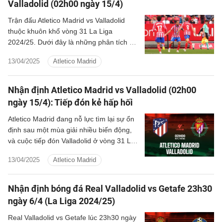
Valladolid (02h00 ngày 15/4)
Trận đấu Atletico Madrid vs Valladolid
thuộc khuôn khổ vòng 31 La Liga
2024/25. Dưới đây là những phân tích và
dự đoán cho trận đấu này.
13/04/2025
Atletico Madrid
Nhận định Atletico Madrid vs Valladolid (02h00
ngày 15/4): Tiếp đón kẻ hấp hối
Atletico Madrid đang nỗ lực tìm lại sự ổn
định sau một mùa giải nhiều biến động,
và cuộc tiếp đón Valladolid ở vòng 31 La
Liga là cơ hội không thể tốt hơn để thầy
13/04/2025
Atletico Madrid
trò huấn luyện viên Diego Simeone củng
cố vị trí trong top 4.
Nhận định bóng đá Real Valladolid vs Getafe 23h30
ngày 6/4 (La Liga 2024/25)
Real Valladolid vs Getafe lúc 23h30 ngày