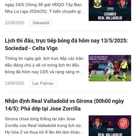
ngày 24/5 (Vòng 38 giải VĐQG Tây Ban
Nha La Liga 2024/25): Ý kiến chuyên gia,
dự đoán kết quả, nhận định - phân tích
22/05/2025
Valladolid
trận đấu, thống kê chi tiết về hai đội.
Lịch thi đấu, trực tiếp bóng đá hôm nay 13/5/2025:
Sociedad - Celta Vigo
Thông tin ngày giờ, lịch trực tiếp các trận
đấu đáng chú ý sẽ có trong lịch thi đấu
bóng đá hôm nay 13/5 và rạng sáng mai
14/5/2025 đầy đủ nhất.
13/05/2025
Las Palmas
Nhận định Real Valladolid vs Girona (00h00 ngày
14/5): Phá dớp tại Jose Zorrilla
Girona chưa từng thắng tại sân Jose
Zorrilla của Real Valladolid trong lịch sử.
Họ hòa 2 và thua tới 8 lần khi làm khách