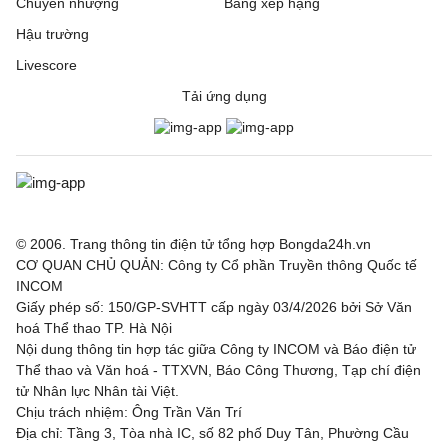
Chuyển nhượng
Bảng xếp hạng
Hậu trường
Livescore
Tải ứng dụng
© 2006. Trang thông tin điện tử tổng hợp Bongda24h.vn
CƠ QUAN CHỦ QUẢN: Công ty Cổ phần Truyền thông Quốc tế
INCOM
Giấy phép số: 150/GP-SVHTT cấp ngày 03/4/2026 bởi Sở Văn
hoá Thể thao TP. Hà Nội
Nội dung thông tin hợp tác giữa Công ty INCOM và Báo điện tử
Thể thao và Văn hoá - TTXVN, Báo Công Thương, Tạp chí điện
tử Nhân lực Nhân tài Việt.
Chịu trách nhiệm: Ông Trần Văn Trí
Địa chỉ: Tầng 3, Tòa nhà IC, số 82 phố Duy Tân, Phường Cầu