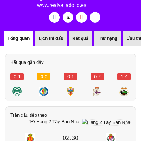
www.realvalladolid.es
Tổng quan
Lịch thi đấu
Kết quả
Thứ hạng
Cầu th
Kết quả gần đây
0-1
0-0
0-1
0-2
1-4
Trận đấu tiếp theo
LTĐ Hạng 2 Tây Ban Nha
02:30