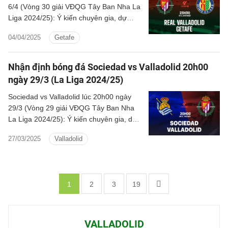
6/4 (Vòng 30 giải VĐQG Tây Ban Nha La
Liga 2024/25): Ý kiến chuyên gia, dự
đoán kết quả, nhận định - phân tích trận
04/04/2025
Getafe
đấu, thống kê chi tiết về hai đội.
Nhận định bóng đá Sociedad vs Valladolid 20h00
ngày 29/3 (La Liga 2024/25)
Sociedad vs Valladolid lúc 20h00 ngày
29/3 (Vòng 29 giải VĐQG Tây Ban Nha
La Liga 2024/25): Ý kiến chuyên gia, dự
đoán kết quả, nhận định - phân tích trận
27/03/2025
Valladolid
đấu, thống kê chi tiết về hai đội.
1
2
3
19
VALLADOLID