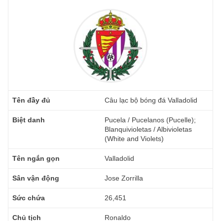
Tên đầy đủ
Câu lạc bộ bóng đá Valladolid
Biệt danh
Pucela / Pucelanos (Pucelle);
Blanquivioletas / Albivioletas
(White and Violets)
Tên ngắn gọn
Valladolid
Sân vận động
Jose Zorrilla
Sức chứa
26,451
Chủ tịch
Ronaldo