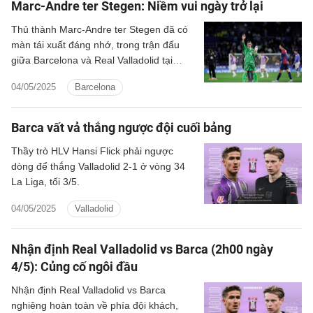
Marc-Andre ter Stegen: Niềm vui ngày trở lại
Thủ thành Marc-Andre ter Stegen đã có
màn tái xuất đáng nhớ, trong trận đấu
giữa Barcelona và Real Valladolid tại
vòng 34 La Liga 2024/25, sau hơn 7
04/05/2025
Barcelona
tháng trời ròng rã dưỡng thương.
Barca vất vả thắng ngược đội cuối bảng
Thầy trò HLV Hansi Flick phải ngược
dòng để thắng Valladolid 2-1 ở vòng 34
La Liga, tối 3/5.
04/05/2025
Valladolid
Nhận định Real Valladolid vs Barca (2h00 ngày
4/5): Củng cố ngôi đầu
Nhận định Real Valladolid vs Barca
nghiêng hoàn toàn về phía đội khách,