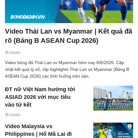
Video Thái Lan vs Myanmar | Kết quả đã
rõ (Bảng B ASEAN Cup 2026)
3h trước
Video bóng đá Thái Lan vs Myanmar hôm nay 8/8/2026. Cập
nhật kết quả tỷ số, clip highlights Thái Lan vs Myanmar (Bảng B
ASEAN Cup 2026) các tình huống trên sân.
ĐT nữ Việt Nam hướng tới
ASIAD 2026 với mục tiêu
vào tứ kết
3h trước
Video Malaysia vs
Philippines | Hổ Mã Lai đi