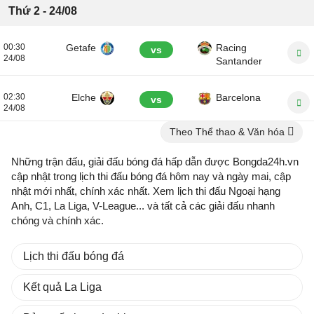
Thứ 2 - 24/08
00:30
Getafe
Racing
vs
24/08
Santander
02:30
Elche
Barcelona
vs
24/08
Theo Thể thao & Văn hóa
Những trận đấu, giải đấu bóng đá hấp dẫn được Bongda24h.vn
cập nhật trong lịch thi đấu bóng đá hôm nay và ngày mai, cập
nhật mới nhất, chính xác nhất. Xem lịch thi đấu Ngoại hạng
Anh, C1, La Liga, V-League... và tất cả các giải đấu nhanh
chóng và chính xác.
Lịch thi đấu bóng đá
Kết quả La Liga