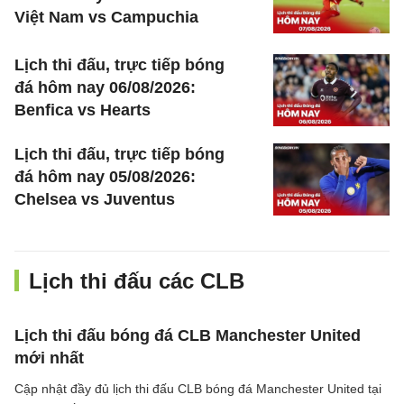
Việt Nam vs Campuchia
Lịch thi đấu, trực tiếp bóng
đá hôm nay 06/08/2026:
Benfica vs Hearts
Lịch thi đấu, trực tiếp bóng
đá hôm nay 05/08/2026:
Chelsea vs Juventus
Lịch thi đấu các CLB
Lịch thi đấu bóng đá CLB Manchester United
mới nhất
Cập nhật đầy đủ lịch thi đấu CLB bóng đá Manchester United tại