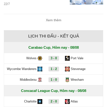
lượng ứng viên quan tâm đến nhóm
22/7
ngành xây dựng lại chưa tăng tương
xứng. Khoảng cách giữa nhu cầu tuyển
dụng và nguồn nhân lực đang khiến bài
Xem thêm
toán tìm kiếm kỹ sư công trình trở nên
khó khăn hơn bao giờ hết.
LỊCH THI ĐẤU - KẾT QUẢ
Carabao Cup, Hôm nay - 08/08
Wolves
3 - 0
Port Vale
Wycombe Wanderers
1 - 2
Stevenage
Middlesbrou
1 - 0
Wrexham
Concacaf League Cup, Hôm nay - 08/08
Charlotte
2 - 0
Atlas