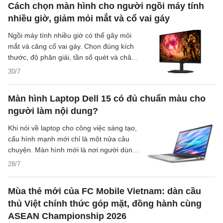
Cách chọn màn hình cho người ngồi máy tính
quyền tác giả, sức hút của bài hát không
nhiều giờ, giảm mỏi mắt và cổ vai gáy
thể loại trừ nguy cơ bị xử lý theo quy định
pháp luật.
Ngồi máy tính nhiều giờ có thể gây mỏi
mắt và căng cổ vai gáy. Chọn đúng kích
thước, độ phân giải, tần số quét và chân
đế sẽ giúp trải nghiệm dễ chịu hơn.
30/7
Màn hình Laptop Dell 15 có đủ chuẩn màu cho
người làm nội dung?
Khi nói về laptop cho công việc sáng tạo,
cấu hình mạnh mới chỉ là một nửa câu
chuyện. Màn hình mới là nơi người dùng
nhìn, chỉnh và quyết định màu sắc cuối
28/7
cùng của ảnh, video hay ấn phẩm đăng
mạng xã hội. Với Dell 15, câu hỏi quan
Mùa thẻ mới của FC Mobile Vietnam: dàn cầu
trọng không chỉ là màn hình có đủ rộng
thủ Việt chính thức góp mặt, đồng hành cùng
hay không, mà còn là có đủ chuẩn màu
ASEAN Championship 2026
cho nhu cầu làm nội dung hay chưa.