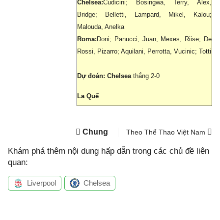
Chelsea:
Cudicini; Bosingwa, Terry, Alex,
Bridge; Belletti, Lampard, Mikel, Kalou;
Malouda, Anelka
Roma:
Doni; Panucci, Juan, Mexes, Riise; De
Rossi, Pizarro; Aquilani, Perrotta, Vucinic; Totti
Dự đoán: Chelsea
thắng 2-0
La Quế
Chung
Theo Thể Thao Việt Nam
Khám phá thêm nội dung hấp dẫn trong các chủ đề liên
quan:
Liverpool
Chelsea