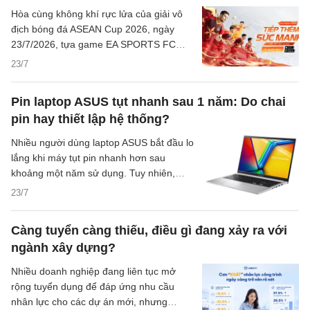
Hòa cùng không khí rực lửa của giải vô
địch bóng đá ASEAN Cup 2026, ngày
23/7/2026, tựa game EA SPORTS FC
Mobile Việt Nam đã chính thức trình làng
23/7
mùa thẻ mới mang tên "Tự Hào Việt
Nam" (Vietnam Pride) cùng với sự kiện
Pin laptop ASUS tụt nhanh sau 1 năm: Do chai
"Tiếp Lửa Vô Địch Đông Nam Á". Đây là
pin hay thiết lập hệ thống?
bước đi thiết thực nhằm tiếp lửa cho Đội
tuyển Việt Nam trên hành trình bảo vệ
Nhiều người dùng laptop ASUS bắt đầu lo
ngôi vương khu vực.
lắng khi máy tụt pin nhanh hơn sau
khoảng một năm sử dụng. Tuy nhiên,
thời lượng pin giảm chưa chắc đồng
23/7
nghĩa với chai pin nặng. Thiết lập hệ
thống, ứng dụng chạy nền, độ sáng màn
Càng tuyển càng thiếu, điều gì đang xảy ra với
hình và cường độ sử dụng hằng ngày
ngành xây dựng?
cũng có thể khiến máy hao pin rõ hơn.
Nhiều doanh nghiệp đang liên tục mở
rộng tuyển dụng để đáp ứng nhu cầu
nhân lực cho các dự án mới, nhưng