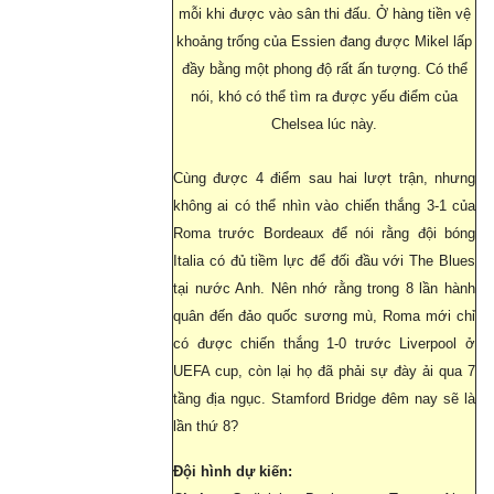
mỗi khi được vào sân thi đấu. Ở hàng tiền vệ
khoảng trống của Essien đang được Mikel lấp
đầy bằng một phong độ rất ấn tượng. Có thể
nói, khó có thể tìm ra được yếu điểm của
Chelsea lúc này.
Cùng được 4 điểm sau hai lượt trận, nhưng
không ai có thể nhìn vào chiến thắng 3-1 của
Roma trước Bordeaux để nói rằng đội bóng
Italia có đủ tiềm lực để đối đầu với The Blues
tại nước Anh. Nên nhớ rằng trong 8 lần hành
quân đến đảo quốc sương mù, Roma mới chỉ
có được chiến thắng 1-0 trước Liverpool ở
UEFA cup, còn lại họ đã phải sự đày ải qua 7
tầng địa ngục. Stamford Bridge đêm nay sẽ là
lần thứ 8?
Đội hình dự kiến: