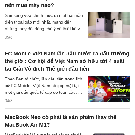
nên mua máy nào?
Samsung vừa chính thức ra mắt hai mẫu
điện thoại gập mới nhất, mang đến
những thay đổi đáng chú ý về thiết kế và
dung lượng pin. Sự xuất hiện của hai
05/8
thiết bị này tạo ra nhiều lựa chọn hơn cho
người dùng yêu thích công nghệ di động.
FC Mobile Việt Nam lần đầu bước ra đấu trường
Các thông tin chi tiết về sản phẩm đã
thế giới: Cơ hội để Việt Nam sở hữu tới 4 suất
được công bố rộng rãi vào lúc 02:20
tại Giải Vô địch Thế giới đầu tiên
sáng ngày 28/07/2026 theo giờ Việt Nam.
Theo Ban tổ chức, lần đầu tiên trong lịch
sử FC Mobile, Việt Nam sẽ góp mặt tại
một giải đấu quốc tế cấp độ toàn cầu. Hai
đại diện xuất sắc của FC Mobile Việt
04/8
Nam sẽ tranh tài tại FC Pro Mobile Mid-
Season Playoffs 2026, giải đấu quy tụ 24
MacBook Neo có phải là sản phẩm thay thế
tuyển thủ được tuyển chọn đến từ hơn 90
MacBook Air M1?
quốc gia và khu vực, cạnh tranh tổng giải
thưởng 100.000 USD cùng cơ hội giành