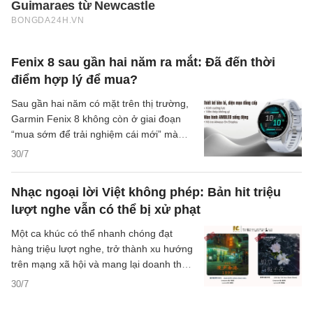
Fenix 8 sau gần hai năm ra mắt: Đã đến thời
điểm hợp lý để mua?
Sau gần hai năm có mặt trên thị trường,
Garmin Fenix 8 không còn ở giai đoạn
“mua sớm để trải nghiệm cái mới” mà
bước sang bài toán quen thuộc hơn: mua
30/7
để dùng lâu dài có còn đáng hay không.
Với người đang cần một mẫu đồng hồ
Nhạc ngoại lời Việt không phép: Bản hit triệu
thể thao bền bỉ, theo dõi sức khỏe tốt và
lượt nghe vẫn có thể bị xử phạt
pin đủ yên tâm cho lịch tập dày, đây là
thời điểm nên nhìn Fenix 8 bằng giá trị
Một ca khúc có thể nhanh chóng đạt
sử dụng thực tế thay vì chỉ bằng sức hút
hàng triệu lượt nghe, trở thành xu hướng
lúc mới ra mắt.
trên mạng xã hội và mang lại doanh thu
đáng kể. Tuy nhiên, nếu phần lời Việt
30/7
được viết trên nền giai điệu nước ngoài
khi chưa có sự cho phép của chủ sở hữu