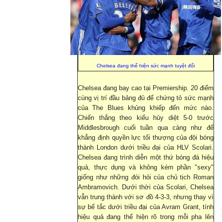
Chelsea đang thể hiện sức mạnh tuyệt đối
Chelsea đang bay cao tại Premiership. 20 điểm
cùng vị trí đầu bảng đủ để chứng tỏ sức mạnh
của The Blues khủng khiếp đến mức nào.
Chiến thắng theo kiểu hủy diệt 5-0 trước
Middlesbrough cuối tuần qua càng như để
khẳng định quyền lực tối thượng của đội bóng
thành London dưới triều đại của HLV Scolari.
Chelsea đang trình diễn một thứ bóng đá hiệu
quả, thực dụng và không kém phần "sexy"
giống như những đòi hỏi của chủ tịch Roman
Ambramovich. Dưới thời của Scolari, Chelsea
vẫn trung thành với sơ đồ 4-3-3, nhưng thay vì
sự bế tắc dưới triều đại của Avram Grant, tính
hiệu quả đang thể hiện rõ trong mỗi pha lên