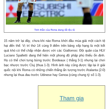
Tinh thần của Roma đang rất rệu rã
15 năm trở lại đây, chưa khi nào Roma khởi đầu mùa giải một cách tệ
hại đến thế. Vị trí thứ 14 cùng 9 điểm trên bảng xếp hạng là một kết
quả khó có thể chấp nhận được với các Giallorrosi. Đội quân của HLV
Luciano Spalletti đang thể hiện một phong độ phập phù thiếu ổn định.
Họ có thể chơi tưng bừng trước Bordeaux ( thắng 3-1) nhưng lại chơi
bạc nhược trước Cluj (thua 1-3). Hình ảnh này cũng được lặp lại ở giải
quốc nội khi Roma có những chiến thắng ấn tượng trước Atalanta (2-0)
nhưng lại thua đau trước Udinese hay Genoa (cùng chung tỷ số 1-3).
Tham gia