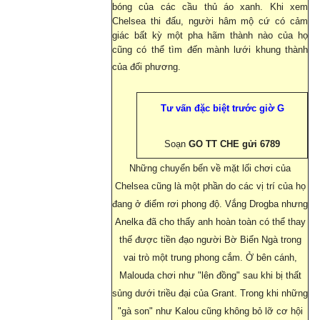
bóng của các cầu thủ áo xanh. Khi xem
Chelsea thi đấu, người hâm mộ cứ có cảm
giác bất kỳ một pha hãm thành nào của họ
cũng có thể tìm đến mành lưới khung thành
của đối phương.
Tư vấn đặc biệt trước giờ G
Soạn
GO TT CHE gửi 6789
Những chuyển bến về mặt lối chơi của
Chelsea cũng là một phần do các vị trí của họ
đang ở điểm rơi phong độ. Vắng Drogba nhưng
Anelka đã cho thấy anh hoàn toàn có thể thay
thế được tiền đạo người Bờ Biển Ngà trong
vai trò một trung phong cắm. Ở bên cánh,
Malouda chơi như "lên đồng" sau khi bị thất
sủng dưới triều đại của Grant. Trong khi những
"gà son" như Kalou cũng không bỏ lỡ cơ hội