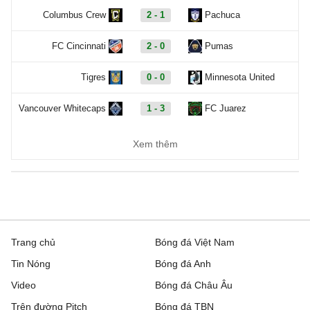
Columbus Crew
2 - 1
Pachuca
FC Cincinnati
2 - 0
Pumas
Tigres
0 - 0
Minnesota United
Vancouver Whitecaps
1 - 3
FC Juarez
Carabao Cup, Hôm nay - 08/08
Xem thêm
Cambridge United
2 - 1
Barnet
QPR
1 - 1
Millwall
AFC Wimbledon
0 - 1
Newport County
Trang chủ
Bóng đá Việt Nam
Tin Nóng
Bóng đá Anh
Barnsley
0 - 1
Wigan Athletic
Video
Bóng đá Châu Âu
Bradford City
2 - 0
Rochdale
Trên đường Pitch
Bóng đá TBN