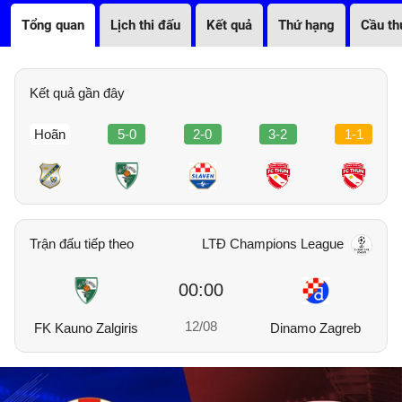
Tổng quan
Lịch thi đấu
Kết quả
Thứ hạng
Cầu th
Kết quả gần đây
Hoãn
5-0
2-0
3-2
1-1
Trận đấu tiếp theo
LTĐ Champions League
00:00
12/08
FK Kauno Zalgiris
Dinamo Zagreb