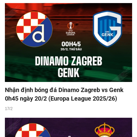
Nhận định bóng đá Dinamo Zagreb vs Genk
0h45 ngày 20/2 (Europa League 2025/26)
17/2