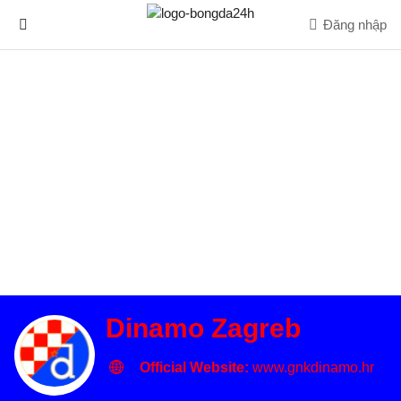
Đăng nhập
Dinamo Zagreb
Official Website:
www.gnkdinamo.hr