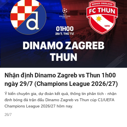
Nhận định Dinamo Zagreb vs Thun 1h00
ngày 29/7 (Champions League 2026/27)
Ý kiến chuyên gia, dự đoán kết quả, thông tin phân tích - nhận
định bóng đá trận đấu Dinamo Zagreb vs Thun cúp C1/UEFA
Champions League 2026/27 hôm nay.
26/7