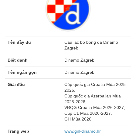
Tên đầy đủ
Câu lạc bộ bóng đá Dinamo
Zagreb
Biệt danh
Dinamo Zagreb
Tên ngắn gọn
Dinamo Zagreb
Giải đấu
Cúp quốc gia Croatia Mùa 2025-
2026,
Cúp quốc gia Azerbaijan Mùa
2025-2026,
VĐQG Croatia Mùa 2026-2027,
Cúp C1 Mùa 2026-2027,
GH Mùa 2026
Trang web
www.gnkdinamo.hr