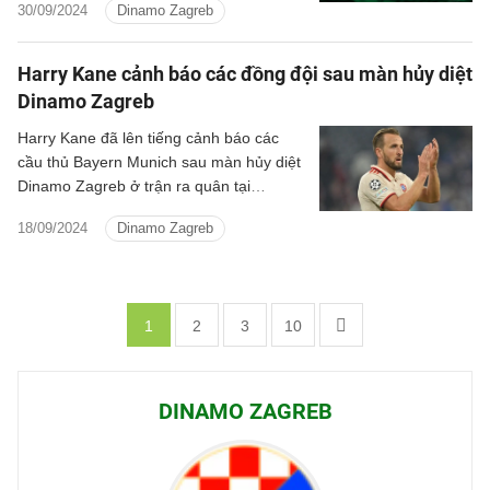
30/09/2024
Dinamo Zagreb
không hề dễ chịu.
Harry Kane cảnh báo các đồng đội sau màn hủy diệt
Dinamo Zagreb
Harry Kane đã lên tiếng cảnh báo các
cầu thủ Bayern Munich sau màn hủy diệt
Dinamo Zagreb ở trận ra quân tại
Champions League.
18/09/2024
Dinamo Zagreb
1
2
3
10
DINAMO ZAGREB