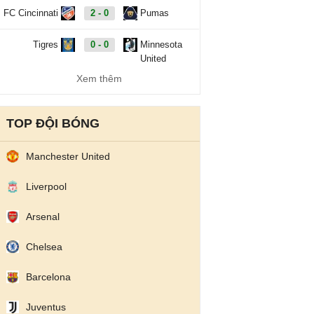
FC Cincinnati
2 - 0
Pumas
Tigres
0 - 0
Minnesota
United
Xem thêm
Vancouver
1 - 3
FC Juarez
Whitecaps
TOP ĐỘI BÓNG
Carabao Cup, Hôm nay - 08/08
Manchester United
Cambridge
19:00
Barnet
United
Liverpool
QPR
20:00
Millwall
Arsenal
AFC
21:00
Newport
Chelsea
Wimbledon
County
Barcelona
Barnsley
21:00
Wigan
Athletic
Juventus