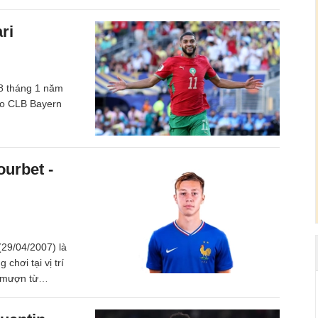
ri
28 tháng 1 năm
cho CLB Bayern
ourbet -
(29/04/2007) là
chơi tại vị trí
 mượn từ