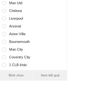
Man Utd
Fleetwood
21:00
Chesterfiel
Town
Chelsea
Liverpool
Gillingham
21:00
Luton Town
Arsenal
Grimsby
21:00
Blackpool
Aston Villa
Town
Bournemouth
Leicester
21:00
Northampton
Man City
Town
Coventry City
Leyton Orient
21:00
Oxford
1 CLB khác
United
Bình chọn
Xem kết quả
Preston North
21:00
Huddersfiel
End
Salford City
21:00
Shrewsbury
Town