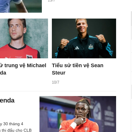
15/7
ử trung vệ Michael
Tiểu sử tiền vệ Sean
da
Steur
10/7
uenda
y 30 tháng 4
 thi đấu cho CLB