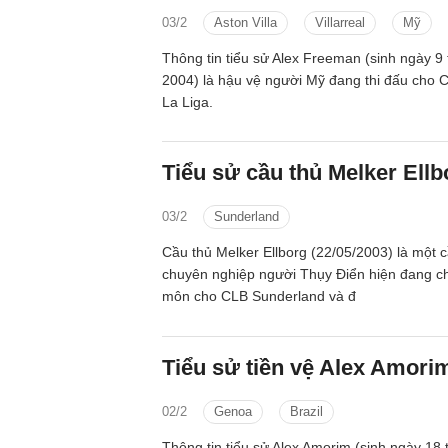
03/2
Aston Villa
Villarreal
Mỹ
Thông tin tiểu sử Alex Freeman (sinh ngày 9
2004) là hậu vệ người Mỹ đang thi đấu cho CL
La Liga.
Tiểu sử cầu thủ Melker Ellb
03/2
Sunderland
Cầu thủ Melker Ellborg (22/05/2003) là một 
chuyên nghiệp người Thụy Điển hiện đang chơi
môn cho CLB Sunderland và đ
Tiểu sử tiền vệ Alex Amori
02/2
Genoa
Brazil
Thông tin tiểu sử Alex Amorim (sinh ngày 18