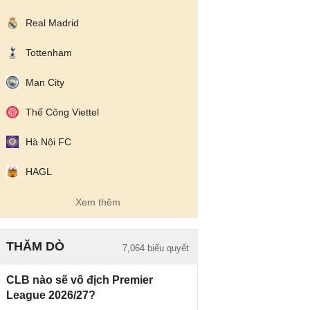
Bradford City
21:00
Rochdale
Real Madrid
Tottenham
Bristol
21:00
Peterboroug
Rovers
United
Man City
Bromley
21:00
Reading
Thể Công Viettel
Burnley
21:00
Notts County
Hà Nội FC
Burton Albion
21:00
Blackburn
HAGL
Rovers
Xem thêm
Cardiff City
21:00
Swindon
Town
THĂM DÒ
7,064 biểu quyết
Crewe
21:00
Accrington
Alexandra
Stanley
CLB nào sẽ vô địch Premier
League 2026/27?
Derby County
21:00
Lincoln City