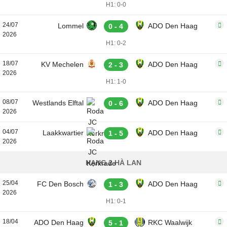
H1: 0-0
24/07
Lommel
ADO Den Haag
0 - 4
2026
H1: 0-2
18/07
KV Mechelen
ADO Den Haag
2 - 3
2026
H1: 1-0
08/07
Westlands Elftal
ADO Den Haag
0 - 6
2026
04/07
Laakkwartier
ADO Den Haag
1 - 5
2026
HẠNG 2 HÀ LAN
25/04
FC Den Bosch
ADO Den Haag
1 - 3
2026
H1: 0-1
18/04
ADO Den Haag
RKC Waalwijk
5 - 1