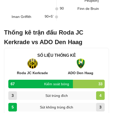
Peupion)
90
Finn de Bruin
90+5'
Iman Griffith
Thống kê trận đấu Roda JC
Kerkrade vs ADO Den Haag
SỐ LIỆU THỐNG KÊ
Roda JC Kerkrade
ADO Den Haag
67
33
Kiểm soát bóng
3
4
Sút trúng đích
5
3
Sút không trúng đích