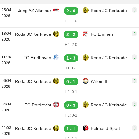
25/04
Jong AZ Alkmaar
Roda JC Kerkrade
2 - 0
2026
H1: 1-0
18/04
Roda JC Kerkrade
FC Emmen
2 - 2
2026
H1: 2-0
11/04
FC Eindhoven
Roda JC Kerkrade
1 - 3
2026
H1: 1-1
06/04
Roda JC Kerkrade
Willem II
0 - 1
2026
H1: 0-1
04/04
FC Dordrecht
Roda JC Kerkrade
0 - 3
2026
H1: 0-2
21/03
Roda JC Kerkrade
Helmond Sport
1 - 1
2026