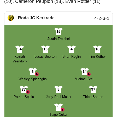
(10), Cameron Peupion (18), Evan Rottier (11)
Roda JC Kerkrade
4-2-3-1
16
Justin Treichel
34
15
4
18
Keziah
Lucas Beerten
Brian Koglin
Tim Kother
Veendorp
6
14
Wesley Spieringhs
Michael Breij
77
8
97
Patriot Sejdiu
Joey Paul Muller
Thibo Baeten
9
Tiago Cukur