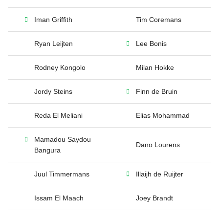
Iman Griffith
Tim Coremans
Ryan Leijten
Lee Bonis
Rodney Kongolo
Milan Hokke
Jordy Steins
Finn de Bruin
Reda El Meliani
Elias Mohammad
Mamadou Saydou
Dano Lourens
Bangura
Juul Timmermans
Illaijh de Ruijter
Issam El Maach
Joey Brandt