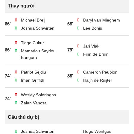
Thay người
Michael Breij
Daryl van Mieghem
66’
68’
Joshua Schwirten
Lee Bonis
Tiago Cukur
Jari Vlak
66’
79’
Mamadou Saydou
Finn de Bruin
Bangura
Patriot Sejdiu
Cameron Peupion
74’
88’
Iman Griffith
Illaijh de Ruijter
Wesley Spieringhs
74’
Zalan Vancsa
Cầu thủ dự bị
Joshua Schwirten
Hugo Wentges