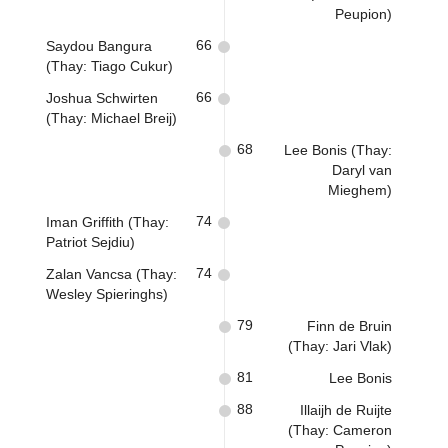
Peupion)
66
Saydou Bangura
(Thay: Tiago Cukur)
66
Joshua Schwirten
(Thay: Michael Breij)
68
Lee Bonis (Thay:
Daryl van
Mieghem)
74
Iman Griffith (Thay:
Patriot Sejdiu)
74
Zalan Vancsa (Thay:
Wesley Spieringhs)
79
Finn de Bruin
(Thay: Jari Vlak)
81
Lee Bonis
88
Illaijh de Ruijte
(Thay: Cameron