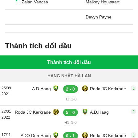
Zalan Vancsa
Maikey Houwaart
Devyn Payne
Thành tích đối đầu
Thành tích đối đầu
HẠNG NHẤT HÀ LAN
25/09
A.D.Haag
Roda JC Kerkrade
2 - 0
2021
H1: 2-0
22/01
Roda JC Kerkrade
A.D.Haag
5 - 0
2022
H1: 1-0
17/11
ADO Den Haag
Roda JC Kerkrade
0 - 1