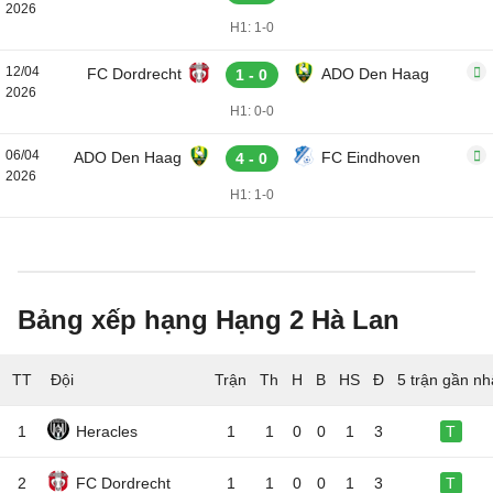
2026
H1: 1-0
12/04
FC Dordrecht
ADO Den Haag
1 - 0
2026
H1: 0-0
06/04
ADO Den Haag
FC Eindhoven
4 - 0
2026
H1: 1-0
Bảng xếp hạng Hạng 2 Hà Lan
TT
Đội
5 trận gần nh
1
Heracles
1
1
0
0
1
3
T
2
FC Dordrecht
1
1
0
0
1
3
T