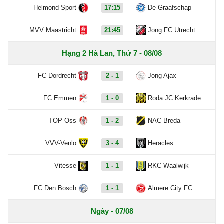
Helmond Sport
17:15
De Graafschap
MVV Maastricht
21:45
Jong FC Utrecht
Hạng 2 Hà Lan, Thứ 7 - 08/08
FC Dordrecht
2 - 1
Jong Ajax
FC Emmen
1 - 0
Roda JC Kerkrade
TOP Oss
1 - 2
NAC Breda
VVV-Venlo
3 - 4
Heracles
Vitesse
1 - 1
RKC Waalwijk
FC Den Bosch
1 - 1
Almere City FC
Ngày - 07/08