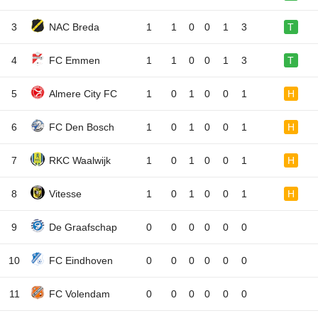
3
NAC Breda
1
1
0
0
1
3
T
4
FC Emmen
1
1
0
0
1
3
T
5
Almere City FC
1
0
1
0
0
1
H
6
FC Den Bosch
1
0
1
0
0
1
H
7
RKC Waalwijk
1
0
1
0
0
1
H
8
Vitesse
1
0
1
0
0
1
H
9
De Graafschap
0
0
0
0
0
0
10
FC Eindhoven
0
0
0
0
0
0
11
FC Volendam
0
0
0
0
0
0