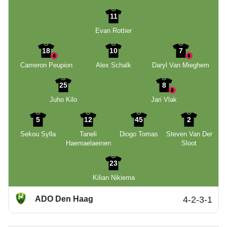
11
Evan Rottier
18
10
7
Cameron Peupion
Alex Schalk
Daryl Van Mieghem
25
8
Juho Kilo
Jari Vlak
5
12
45
2
Sekou Sylla
Taneli
Diogo Tomas
Steven Van Der
Haemaelaeinen
Sloot
23
Kilian Nikiema
ADO Den Haag
4-2-3-1