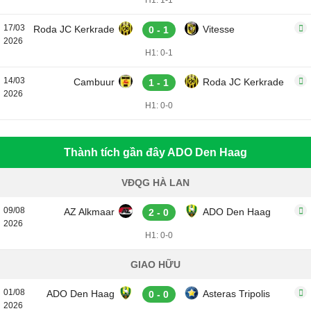
H1: 1-1
17/03
Roda JC Kerkrade
Vitesse
0 - 1
2026
H1: 0-1
14/03
Cambuur
Roda JC Kerkrade
1 - 1
2026
H1: 0-0
Thành tích gần đây ADO Den Haag
VĐQG HÀ LAN
09/08
AZ Alkmaar
ADO Den Haag
2 - 0
2026
H1: 0-0
GIAO HỮU
01/08
ADO Den Haag
Asteras Tripolis
0 - 0
2026