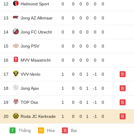
12
Helmond Sport
0
0
0
0
0
0
13
Jong AZ Alkmaar
0
0
0
0
0
0
14
Jong FC Utrecht
0
0
0
0
0
0
15
Jong PSV
0
0
0
0
0
0
16
MVV Maastricht
0
0
0
0
0
0
17
VVV-Venlo
1
0
0
1
-1
0
B
18
Jong Ajax
1
0
0
1
-1
0
B
19
TOP Oss
1
0
0
1
-1
0
B
20
Roda JC Kerkrade
1
0
0
1
-1
0
B
T
Thắng
H
Hòa
B
Bại