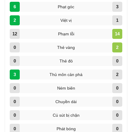
6
3
Phạt góc
2
1
Việt vị
12
14
Phạm lỗi
0
2
Thẻ vàng
0
0
Thẻ đỏ
3
2
Thủ môn cản phá
0
0
Ném biên
0
0
Chuyền dài
0
0
Cú sút bị chặn
0
0
Phát bóng