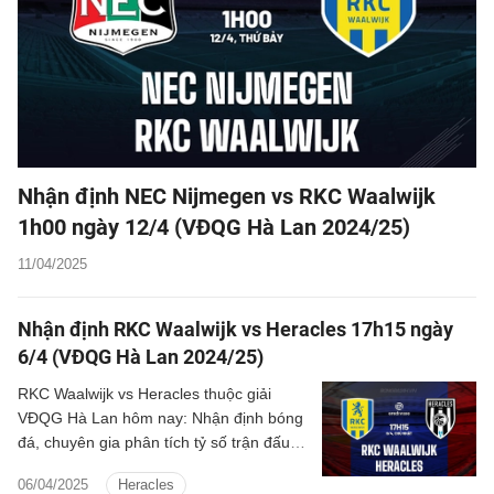
Nhận định NEC Nijmegen vs RKC Waalwijk
1h00 ngày 12/4 (VĐQG Hà Lan 2024/25)
11/04/2025
Nhận định RKC Waalwijk vs Heracles 17h15 ngày
6/4 (VĐQG Hà Lan 2024/25)
RKC Waalwijk vs Heracles thuộc giải
VĐQG Hà Lan hôm nay: Nhận định bóng
đá, chuyên gia phân tích tỷ số trận đấu,
thông tin dự đoán kết quả, thống kê chi
06/04/2025
Heracles
tiết.