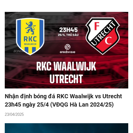
Nhận định bóng đá RKC Waalwijk vs Utrecht
23h45 ngày 25/4 (VĐQG Hà Lan 2024/25)
23/04/2025