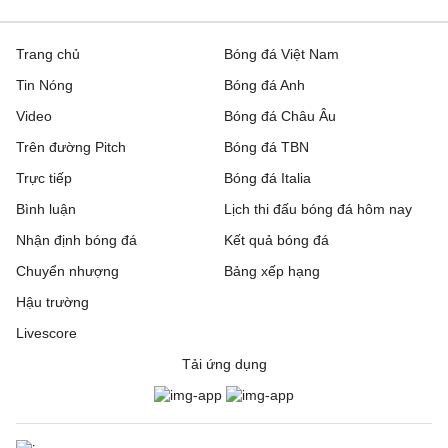
van
Roemeratoe
Trang chủ
Bóng đá Việt Nam
Eijma
Tin Nóng
Bóng đá Anh
Video
Bóng đá Châu Âu
Trên đường Pitch
Bóng đá TBN
Trực tiếp
Bóng đá Italia
Bình luận
Lịch thi đấu bóng đá hôm nay
Nhận định bóng đá
Kết quả bóng đá
Chuyển nhượng
Bảng xếp hạng
Hậu trường
Livescore
Tải ứng dụng