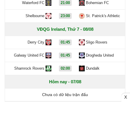
Waterford FC
21:00
Bohemian FC
Shelbourne
23:00
St. Patrick's Athletic
VĐQG Ireland, Thứ 7 - 08/08
Derry City
01:45
Sligo Rovers
Galway United FC
01:45
Drogheda United
Shamrock Rovers
02:00
Dundalk
Hôm nay - 07/08
Chưa có dữ liệu trận đấu
X
Hôm qua - 06/08
Chưa có dữ liệu trận đấu