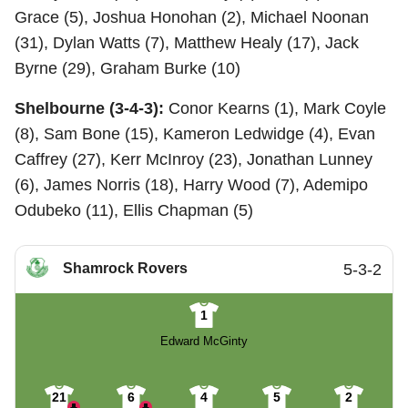
Grace (5), Joshua Honohan (2), Michael Noonan
(31), Dylan Watts (7), Matthew Healy (17), Jack
Byrne (29), Graham Burke (10)
Shelbourne (3-4-3):
Conor Kearns (1), Mark Coyle
(8), Sam Bone (15), Kameron Ledwidge (4), Evan
Caffrey (27), Kerr McInroy (23), Jonathan Lunney
(6), James Norris (18), Harry Wood (7), Ademipo
Odubeko (11), Ellis Chapman (5)
Shamrock Rovers
5-3-2
1
Edward McGinty
21
6
4
5
2