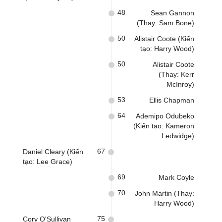
48
Sean Gannon
(Thay: Sam Bone)
50
Alistair Coote (Kiến
tạo: Harry Wood)
50
Alistair Coote
(Thay: Kerr
McInroy)
53
Ellis Chapman
64
Ademipo Odubeko
(Kiến tạo: Kameron
Ledwidge)
67
Daniel Cleary (Kiến
tạo: Lee Grace)
69
Mark Coyle
70
John Martin (Thay:
Harry Wood)
75
Cory O'Sullivan