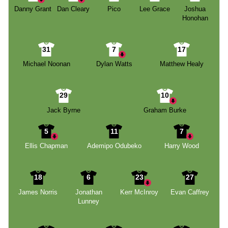
Danny Grant
Dan Cleary
Pico
Lee Grace
Joshua
Honohan
31
7
17
Michael Noonan
Dylan Watts
Matthew Healy
29
10
Jack Byrne
Graham Burke
5
11
7
Ellis Chapman
Ademipo Odubeko
Harry Wood
18
6
23
27
James Norris
Jonathan
Kerr McInroy
Evan Caffrey
Lunney