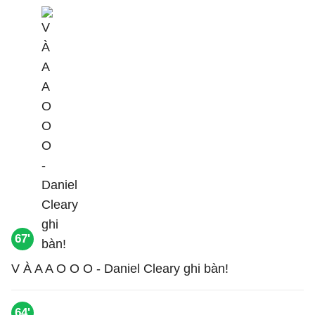
67'
V À A A O O O - Daniel Cleary ghi bàn!
64'