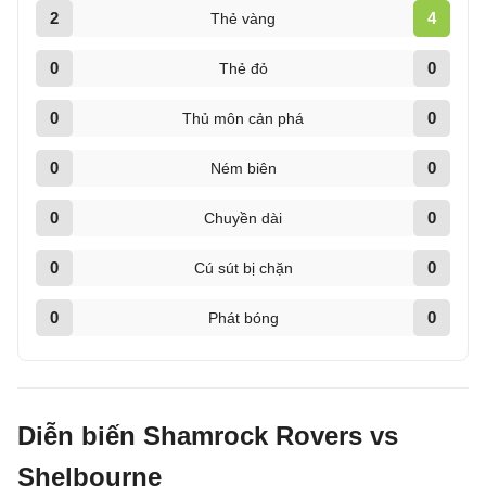
2
4
Thẻ vàng
0
0
Thẻ đỏ
0
0
Thủ môn cản phá
0
0
Ném biên
0
0
Chuyền dài
0
0
Cú sút bị chặn
0
0
Phát bóng
Diễn biến Shamrock Rovers vs
Shelbourne