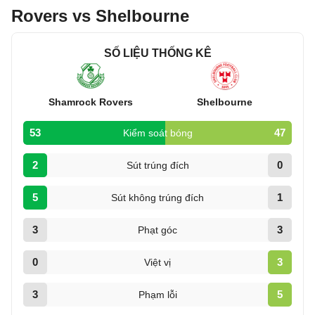
Rovers vs Shelbourne
SỐ LIỆU THỐNG KÊ
Shamrock Rovers
Shelbourne
53
47
Kiểm soát bóng
2
0
Sút trúng đích
5
1
Sút không trúng đích
3
3
Phạt góc
0
3
Việt vị
3
5
Phạm lỗi