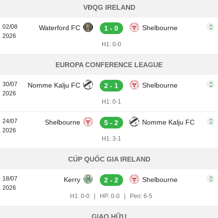
VĐQG IRELAND
02/08
Waterford FC
Shelbourne
1 - 0
2026
H1: 0-0
EUROPA CONFERENCE LEAGUE
30/07
Nomme Kalju FC
Shelbourne
2 - 1
2026
H1: 0-1
24/07
Shelbourne
Nomme Kalju FC
5 - 2
2026
H1: 3-1
CÚP QUỐC GIA IRELAND
18/07
Kerry
Shelbourne
2 - 2
2026
H1: 0-0
|
HP: 0-0
|
Pen: 6-5
GIAO HỮU