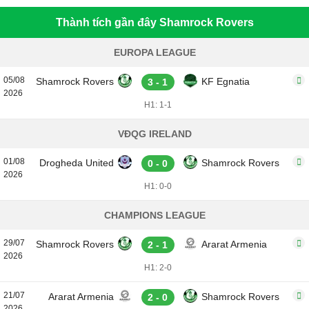
Thành tích gần đây Shamrock Rovers
EUROPA LEAGUE
05/08
Shamrock Rovers
KF Egnatia
3 - 1
2026
H1: 1-1
VĐQG IRELAND
01/08
Drogheda United
Shamrock Rovers
0 - 0
2026
H1: 0-0
CHAMPIONS LEAGUE
29/07
Shamrock Rovers
Ararat Armenia
2 - 1
2026
H1: 2-0
21/07
Ararat Armenia
Shamrock Rovers
2 - 0
2026