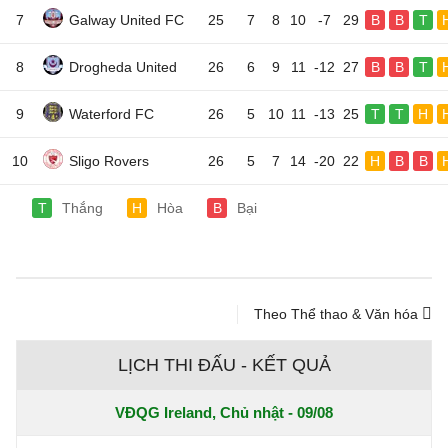
7
Galway United FC
25
7
8
10
-7
29
B
B
T
8
Drogheda United
26
6
9
11
-12
27
B
B
T
9
Waterford FC
26
5
10
11
-13
25
T
T
H
10
Sligo Rovers
26
5
7
14
-20
22
H
B
B
T
Thắng
H
Hòa
B
Bại
Theo Thể thao & Văn hóa
LỊCH THI ĐẤU - KẾT QUẢ
VĐQG Ireland, Chủ nhật - 09/08