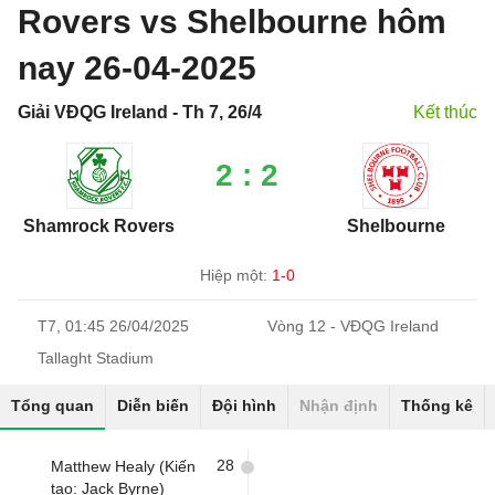
Rovers vs Shelbourne hôm
nay 26-04-2025
Giải VĐQG Ireland - Th 7, 26/4
Kết thúc
2 : 2
Shamrock Rovers
Shelbourne
Hiệp một:
1-0
T7, 01:45 26/04/2025
Vòng 12 - VĐQG Ireland
Tallaght Stadium
Tổng quan
Diễn biến
Đội hình
Nhận định
Thống kê
28
Matthew Healy (Kiến
tạo: Jack Byrne)