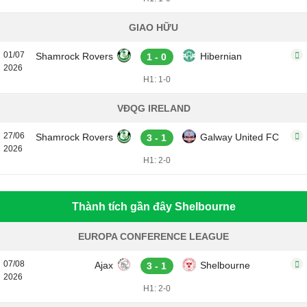
GIAO HỮU
01/07
Shamrock Rovers
Hibernian
1 - 0
2026
H1: 1-0
VĐQG IRELAND
27/06
Shamrock Rovers
Galway United FC
3 - 1
2026
H1: 2-0
Thành tích gần đây Shelbourne
EUROPA CONFERENCE LEAGUE
07/08
Ajax
Shelbourne
3 - 1
2026
H1: 2-0