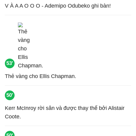
V À A A O O O - Ademipo Odubeko ghi bàn!
53'
Thẻ vàng cho Ellis Chapman.
50'
Kerr McInroy rời sân và được thay thế bởi Alistair
Coote.
50'