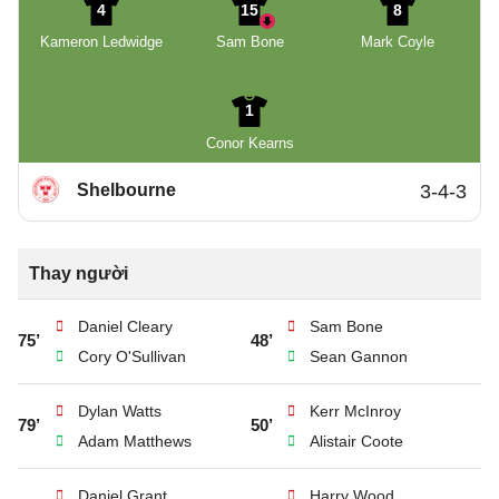
4
15
8
Kameron Ledwidge
Sam Bone
Mark Coyle
1
Conor Kearns
Shelbourne
3-4-3
Thay người
Daniel Cleary
Sam Bone
75’
48’
Cory O'Sullivan
Sean Gannon
Dylan Watts
Kerr McInroy
79’
50’
Adam Matthews
Alistair Coote
Daniel Grant
Harry Wood