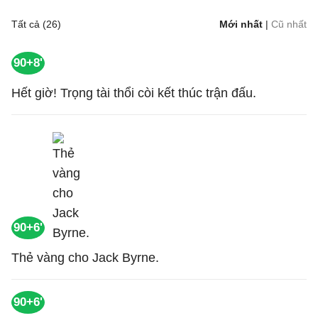
Tất cả (26)
Mới nhất
|
Cũ nhất
90+8'
Hết giờ! Trọng tài thổi còi kết thúc trận đấu.
90+6'
Thẻ vàng cho Jack Byrne.
90+6'