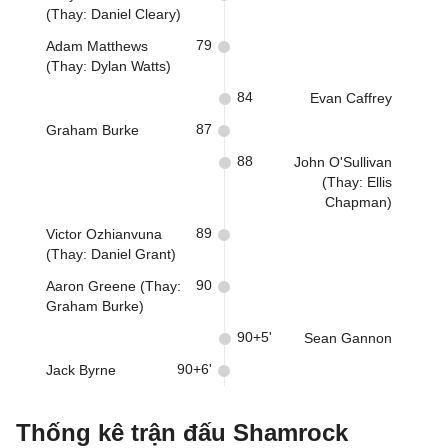
(Thay: Daniel Cleary)
79
Adam Matthews
(Thay: Dylan Watts)
84
Evan Caffrey
87
Graham Burke
88
John O'Sullivan
(Thay: Ellis
Chapman)
89
Victor Ozhianvuna
(Thay: Daniel Grant)
90
Aaron Greene (Thay:
Graham Burke)
90+5'
Sean Gannon
90+6'
Jack Byrne
Thống kê trận đấu Shamrock