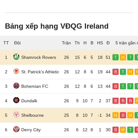
Bảng xếp hạng VĐQG Ireland
TT
Đội
5 trận gần 
1
Shamrock Rovers
26
15
6
5
18
51
T
H
T
2
St. Patrick's Athletic
26
12
8
6
19
44
B
T
H
3
Bohemian FC
26
12
8
6
13
44
B
T
T
4
Dundalk
26
9
10
7
2
37
B
B
B
5
Shelbourne
25
8
10
7
-1
34
H
B
H
6
Derry City
26
6
12
8
1
30
B
H
T