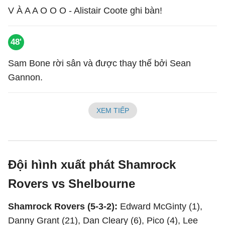
V À A A O O O - Alistair Coote ghi bàn!
48'
Sam Bone rời sân và được thay thế bởi Sean
Gannon.
XEM TIẾP
Đội hình xuất phát Shamrock
Rovers vs Shelbourne
Shamrock Rovers (5-3-2):
Edward McGinty (1),
Danny Grant (21), Dan Cleary (6), Pico (4), Lee