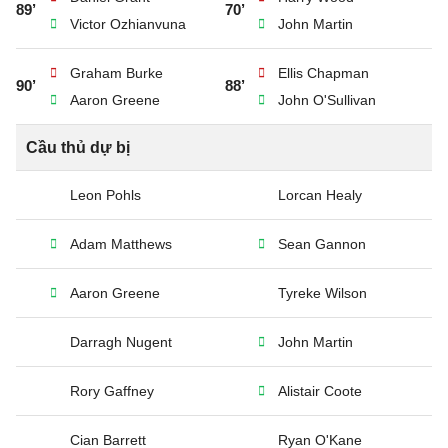
89’
70’
Victor Ozhianvuna
John Martin
Graham Burke
Ellis Chapman
90’
88’
Aaron Greene
John O'Sullivan
Cầu thủ dự bị
Leon Pohls
Lorcan Healy
Adam Matthews
Sean Gannon
Aaron Greene
Tyreke Wilson
Darragh Nugent
John Martin
Rory Gaffney
Alistair Coote
Cian Barrett
Ryan O'Kane