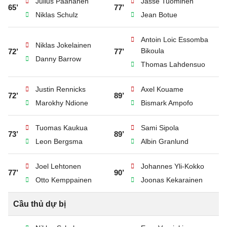
Julius Paananen
Jasse Tuominen
65’
77’
Niklas Schulz
Jean Botue
Antoin Loic Essomba
Niklas Jokelainen
Bikoula
72’
77’
Danny Barrow
Thomas Lahdensuo
Justin Rennicks
Axel Kouame
72’
89’
Marokhy Ndione
Bismark Ampofo
Tuomas Kaukua
Sami Sipola
73’
89’
Leon Bergsma
Albin Granlund
Joel Lehtonen
Johannes Yli-Kokko
77’
90’
Otto Kemppainen
Joonas Kekarainen
Cầu thủ dự bị