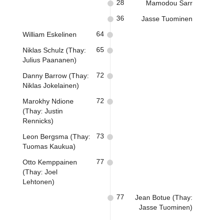
28
Mamodou Sarr
36
Jasse Tuominen
64
William Eskelinen
65
Niklas Schulz (Thay:
Julius Paananen)
72
Danny Barrow (Thay:
Niklas Jokelainen)
72
Marokhy Ndione
(Thay: Justin
Rennicks)
73
Leon Bergsma (Thay:
Tuomas Kaukua)
77
Otto Kemppainen
(Thay: Joel
Lehtonen)
77
Jean Botue (Thay:
Jasse Tuominen)