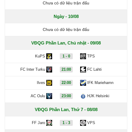
Chưa có dữ liệu trận đấu
Ngày - 10/08
Chưa có dữ liệu trận đấu
VĐQG Phần Lan, Chủ nhật - 09/08
KuPS
1 - 0
TPS
FC Inter Turku
21:00
FC Lahti
Ilves
22:00
IFK Mariehamn
AC Oulu
23:00
HJK Helsinki
VĐQG Phần Lan, Thứ 7 - 08/08
FF Jaro
1 - 3
VPS