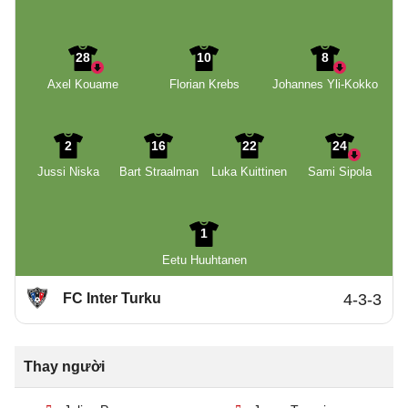
28
10
8
Axel Kouame
Florian Krebs
Johannes Yli-Kokko
2
16
22
24
Jussi Niska
Bart Straalman
Luka Kuittinen
Sami Sipola
1
Eetu Huuhtanen
FC Inter Turku
4-3-3
Thay người