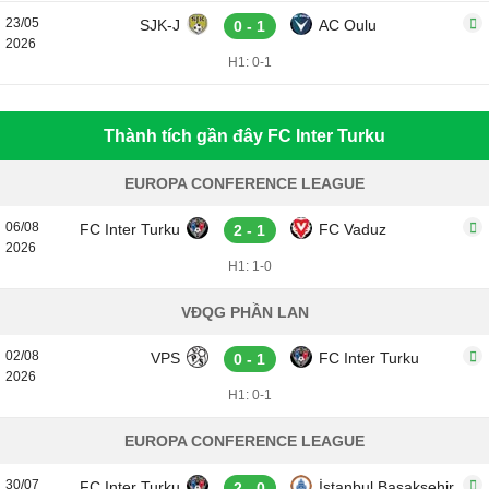
23/05
SJK-J
AC Oulu
0 - 1
2026
H1: 0-1
Thành tích gần đây FC Inter Turku
EUROPA CONFERENCE LEAGUE
06/08
FC Inter Turku
FC Vaduz
2 - 1
2026
H1: 1-0
VĐQG PHẦN LAN
02/08
VPS
FC Inter Turku
0 - 1
2026
H1: 0-1
EUROPA CONFERENCE LEAGUE
30/07
FC Inter Turku
İstanbul Başakşehir
2 - 0