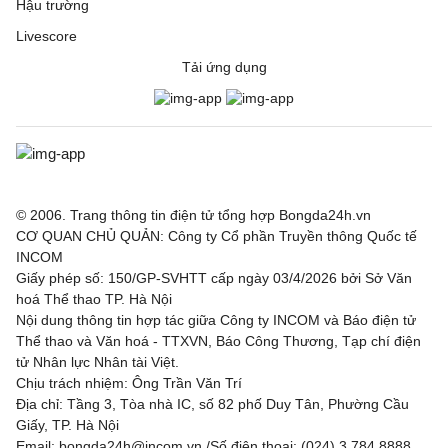
Hậu trường
Livescore
Tải ứng dụng
© 2006. Trang thông tin điện tử tổng hợp Bongda24h.vn
CƠ QUAN CHỦ QUẢN: Công ty Cổ phần Truyền thông Quốc tế
INCOM
Giấy phép số: 150/GP-SVHTT cấp ngày 03/4/2026 bởi Sở Văn
hoá Thể thao TP. Hà Nội
Nội dung thông tin hợp tác giữa Công ty INCOM và Báo điện tử
Thể thao và Văn hoá - TTXVN, Báo Công Thương, Tạp chí điện
tử Nhân lực Nhân tài Việt.
Chịu trách nhiệm: Ông Trần Văn Trí
Địa chỉ: Tầng 3, Tòa nhà IC, số 82 phố Duy Tân, Phường Cầu
Giấy, TP. Hà Nội
Email: bongda24h@incom.vn /Số điện thoại: (024) 3.784 8888