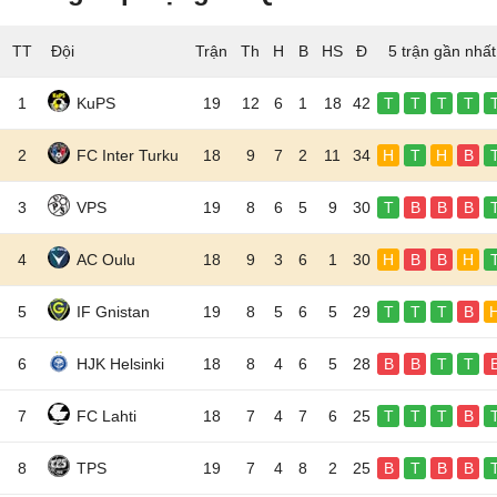
TT
Đội
5 trận gần nhất
1
KuPS
19
12
6
1
18
42
T
T
T
T
2
FC Inter Turku
18
9
7
2
11
34
H
T
H
B
3
VPS
19
8
6
5
9
30
T
B
B
B
4
AC Oulu
18
9
3
6
1
30
H
B
B
H
5
IF Gnistan
19
8
5
6
5
29
T
T
T
B
6
HJK Helsinki
18
8
4
6
5
28
B
B
T
T
7
FC Lahti
18
7
4
7
6
25
T
T
T
B
8
TPS
19
7
4
8
2
25
B
T
B
B