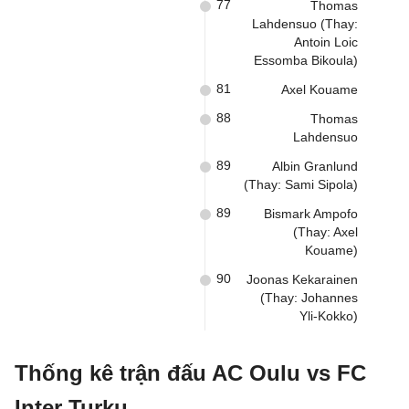
77
Thomas
Lahdensuo (Thay:
Antoin Loic
Essomba Bikoula)
81
Axel Kouame
88
Thomas
Lahdensuo
89
Albin Granlund
(Thay: Sami Sipola)
89
Bismark Ampofo
(Thay: Axel
Kouame)
90
Joonas Kekarainen
(Thay: Johannes
Yli-Kokko)
Thống kê trận đấu AC Oulu vs FC
Inter Turku