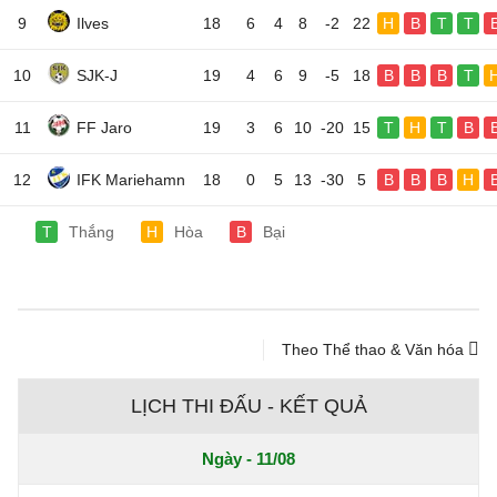
9
Ilves
18
6
4
8
-2
22
H
B
T
T
10
SJK-J
19
4
6
9
-5
18
B
B
B
T
11
FF Jaro
19
3
6
10
-20
15
T
H
T
B
12
IFK Mariehamn
18
0
5
13
-30
5
B
B
B
H
T
Thắng
H
Hòa
B
Bại
Theo Thể thao & Văn hóa
LỊCH THI ĐẤU - KẾT QUẢ
Ngày - 11/08