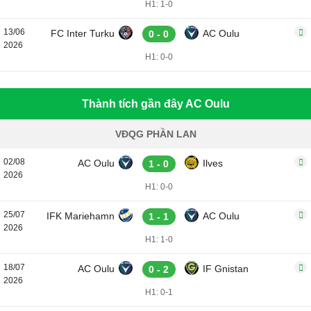
H1: 1-0
13/06
FC Inter Turku
AC Oulu
0 - 0
2026
H1: 0-0
Thành tích gần đây AC Oulu
VĐQG PHẦN LAN
02/08
AC Oulu
Ilves
1 - 0
2026
H1: 0-0
25/07
IFK Mariehamn
AC Oulu
1 - 1
2026
H1: 1-0
18/07
AC Oulu
IF Gnistan
0 - 2
2026
H1: 0-1