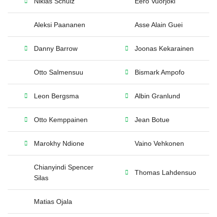
Niklas Schulz
Eero Vuorjoki
Aleksi Paananen
Asse Alain Guei
Danny Barrow
Joonas Kekarainen
Otto Salmensuu
Bismark Ampofo
Leon Bergsma
Albin Granlund
Otto Kemppainen
Jean Botue
Marokhy Ndione
Vaino Vehkonen
Chianyindi Spencer
Thomas Lahdensuo
Silas
Matias Ojala