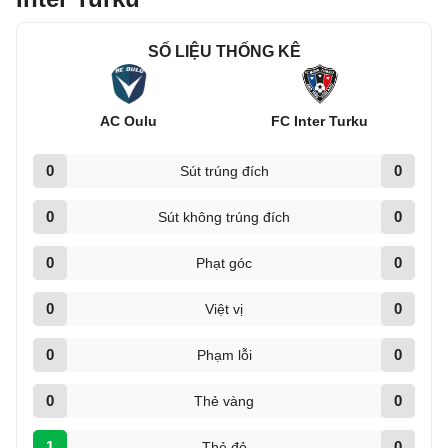
SỐ LIỆU THỐNG KÊ
AC Oulu
FC Inter Turku
0
0
Sút trúng đích
0
0
Sút không trúng đích
0
0
Phạt góc
0
0
Việt vị
0
0
Phạm lỗi
0
0
Thẻ vàng
1
0
Thẻ đỏ