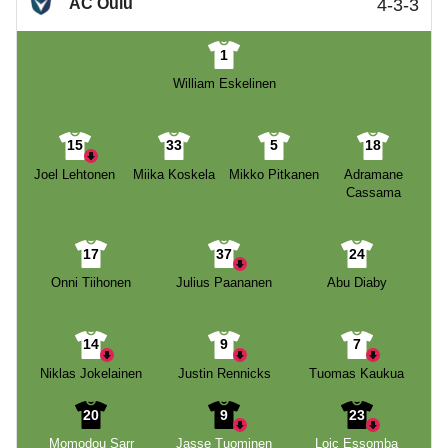
AC Oulu
4-3-3
1
William Eskelinen
15
33
5
18
Joel Lehtonen
Miika Koskela
Mikko Pitkanen
Adramane
Cassama
17
37
24
Onni Tiihonen
Julius Paananen
Abu Diaby
14
9
7
Niklas Jokelainen
Justin Rennicks
Tuomas Kaukua
20
9
23
Momodou Sarr
Jasse Tuominen
Loic Essomba