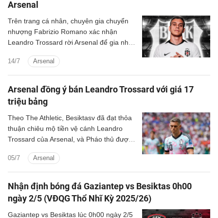
Arsenal
Trên trang cá nhân, chuyên gia chuyển
nhượng Fabrizio Romano xác nhận
Leandro Trossard rời Arsenal để gia nhập
Besiktas ở Hè 2026.
14/7
Arsenal
Arsenal đồng ý bán Leandro Trossard với giá 17
triệu bảng
Theo The Athletic, Besiktasv đã đạt thỏa
thuận chiêu mộ tiền vệ cánh Leandro
Trossard của Arsenal, và Pháo thủ được
cho là sẽ nhận 17 triệu bảng từ thương
05/7
Arsenal
vụ này.
Nhận định bóng đá Gaziantep vs Besiktas 0h00
ngày 2/5 (VĐQG Thổ Nhĩ Kỳ 2025/26)
Gaziantep vs Besiktas lúc 0h00 ngày 2/5