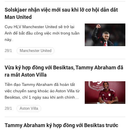
Solskjaer nhận việc mới sau khi lỡ cơ hội dẫn dắt
Man United
Cựu HLV Manchester United sẽ trở lại
Anh để bắt đầu công việc mới trong tuần
này.
28/1
Manchester United
Vừa ký hợp đồng với Besiktas, Tammy Abraham đã
ra mắt Aston Villa
Tiền đạo Tammy Abraham đã hoàn tất
việc chuyển sang khoác áo Aston Villa từ
Besiktas, chỉ 1 ngày sau khi anh chính
thức gia nhập đội bóng Thổ Nhĩ Kỳ theo
28/1
Aston Villa
bản hợp đồng mua đứt từ AS Roma.
Tammy Abraham ký hợp đồng với Besiktas trước