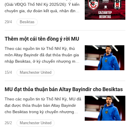
(Giải VĐQG Thổ Nhĩ Kỳ 2025/26): Ý kiến
chuyên gia, dự đoán kết quả, nhận định -
phân tích trận đấu, thống kê chi tiết về
29/4
Besiktas
hai đội.
Thêm một cái tên đồng ý rời MU
Theo các nguồn tin từ Thổ Nhĩ Kỳ, thủ
môn Altay Bayindir đã đạt thỏa thuận gia
nhập Besiktas, ở kỳ chuyển nhượng mùa
Hè 2026.
15/4
Manchester United
MU đạt thỏa thuận bán Altay Bayindir cho Besiktas
Theo các nguồn tin từ Thổ Nhĩ Kỳ, MU đã
đạt được thỏa thuận bán Altay Bayindir
cho Besiktas trong kỳ chuyển nhượng
mùa hè 2026.
26/2
Manchester United