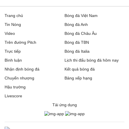
Vasquez
Gunok
Paulista
Trang chủ
Bóng đá Việt Nam
Tin Nóng
Bóng đá Anh
Video
Bóng đá Châu Âu
Trên đường Pitch
Bóng đá TBN
Trực tiếp
Bóng đá Italia
Bình luận
Lịch thi đấu bóng đá hôm nay
Nhận định bóng đá
Kết quả bóng đá
Chuyển nhượng
Bảng xếp hạng
Hậu trường
Livescore
Tải ứng dụng