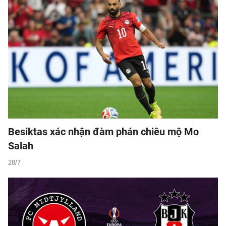
Besiktas xác nhận đàm phán chiêu mộ Mo
Salah
28/7