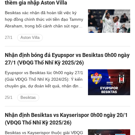
thềm gia nhập Aston Villa
Besiktas xác nhận đã hoàn tất việc ký
hợp đồng chính thức với tiền đạo Tammy
Abraham, trong bối cảnh chân sút người
Anh được cho là sắp chuyển tới Aston
27/1
Aston Villa
Villa trong những ngày tới.
Nhận định bóng đá Eyupspor vs Besiktas 0h00 ngày
27/1 (VĐQG Thổ Nhĩ Kỳ 2025/26)
Eyupspor vs Besiktas lúc 0h00 ngày 27/1
(Giải VĐQG Thổ Nhĩ Kỳ 2024/25): Ý kiến
chuyên gia, dự đoán kết quả, nhận định -
phân tích trận đấu, thống kê chi tiết về
25/1
Besiktas
hai đội.
Nhận định Besiktas vs Kayserispor 0h00 ngày 20/1
(VĐQG Thổ Nhĩ Kỳ 2025/26)
Besiktas vs Kayserispor thuộc giải VĐQG