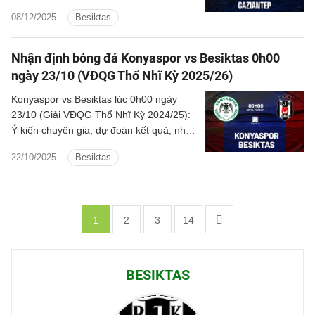
phân tích tỷ số trận đấu.
08/12/2025
Besiktas
Nhận định bóng đá Konyaspor vs Besiktas 0h00
ngày 23/10 (VĐQG Thổ Nhĩ Kỳ 2025/26)
Konyaspor vs Besiktas lúc 0h00 ngày
23/10 (Giải VĐQG Thổ Nhĩ Kỳ 2024/25):
Ý kiến chuyên gia, dự đoán kết quả, nhận
định - phân tích trận đấu, thống kê chi tiết
22/10/2025
Besiktas
về hai đội.
1
2
3
14
BESIKTAS