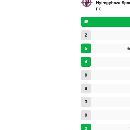
Nyiregyhaza Spa
FC
48
2
5
S
4
0
8
3
0
2