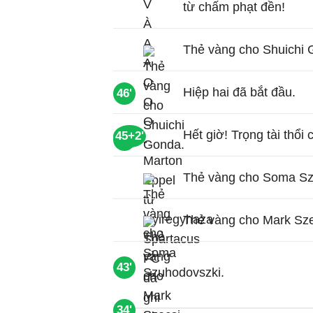
từ chấm phạt đền!
Thẻ vàng cho Shuichi 
Hiệp hai đã bắt đầu.
46'
Hết giờ! Trọng tài thổi 
45+2'
54'
Thẻ vàng cho Soma Sz
Thẻ vàng cho Mark Sze
43'
34'