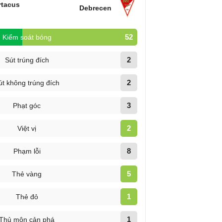
rtacus
Debrecen
52
Kiểm soát bóng
2
Sút trúng đích
2
út không trúng đích
3
Phạt góc
2
Việt vị
8
Phạm lỗi
5
Thẻ vàng
1
Thẻ đỏ
1
Thủ môn cản phá