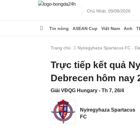
Chủ Nhật, 09/08/2026
Tin nóng
ASEAN Cup
Việt Nam
Anh
T
Trang chủ
Nyiregyhaza Spartacus FC - D
Trực tiếp kết quả N
Debrecen hôm nay 
Giải VĐQG Hungary - Th 7, 26/4
Nyiregyhaza Spartacus
FC