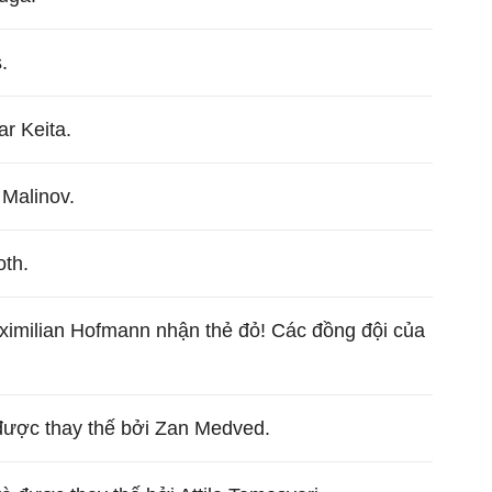
.
r Keita.
 Malinov.
oth.
imilian Hofmann nhận thẻ đỏ! Các đồng đội của
 được thay thế bởi Zan Medved.