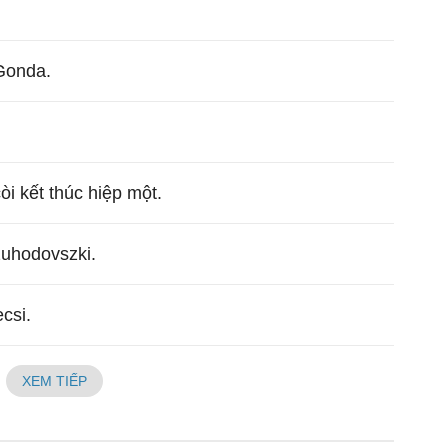
Gonda.
còi kết thúc hiệp một.
uhodovszki.
csi.
XEM TIẾP