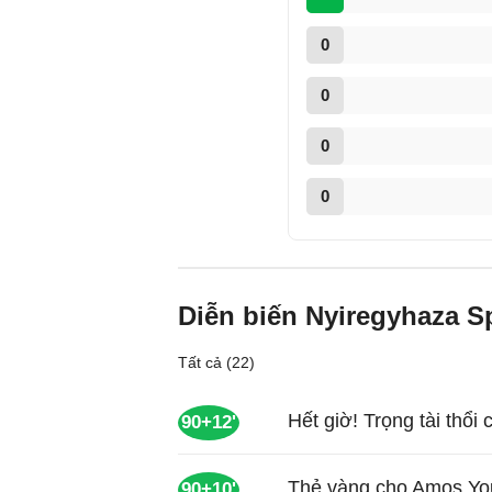
0
0
0
0
Diễn biến Nyiregyhaza S
Tất cả (22)
Hết giờ! Trọng tài thổi 
90+12'
Thẻ vàng cho Amos Yo
90+10'