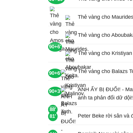
Thẻ vàng cho Maurides
Thẻ vàng cho Aboubaka
90+6'
Thẻ vàng cho Kristiyan
Thẻ vàng cho Balazs T
90+6'
ANH ẤY BỊ ĐUỔI! - Max
90+3'
anh ta phản đối dữ dội!
88'
Peter Beke rời sân và
81'