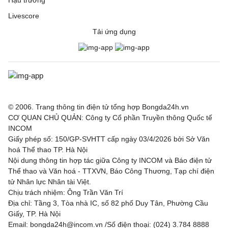
Hậu trường
Livescore
Tải ứng dụng
© 2006. Trang thông tin điện tử tổng hợp Bongda24h.vn
CƠ QUAN CHỦ QUẢN: Công ty Cổ phần Truyền thông Quốc tế
INCOM
Giấy phép số: 150/GP-SVHTT cấp ngày 03/4/2026 bởi Sở Văn
hoá Thể thao TP. Hà Nội
Nội dung thông tin hợp tác giữa Công ty INCOM và Báo điện tử
Thể thao và Văn hoá - TTXVN, Báo Công Thương, Tạp chí điện
tử Nhân lực Nhân tài Việt.
Chịu trách nhiệm: Ông Trần Văn Trí
Địa chỉ: Tầng 3, Tòa nhà IC, số 82 phố Duy Tân, Phường Cầu
Giấy, TP. Hà Nội
Email: bongda24h@incom.vn /Số điện thoại: (024) 3.784 8888