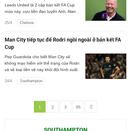
Leeds United là 2 cặp bán kết FA Cup
mùa này, cựu tiền đạo tuyển Anh, Alan
Shearer đã dự đoán kết quả 2 trận đấu
25/4
Chelsea
này.
Man City tiếp tục để Rodri ngồi ngoài ở bán kết FA
Cup
Pep Guardiola cho biết Man City sẽ
không mạo hiểm với thể trạng của Rodri
và sẽ loại tiền vệ này khỏi đội hình xuất
phát trận bán kết FA Cup gặp
24/4
Southampton
Southampton.
1
2
3
85
SOUTHAMPTON