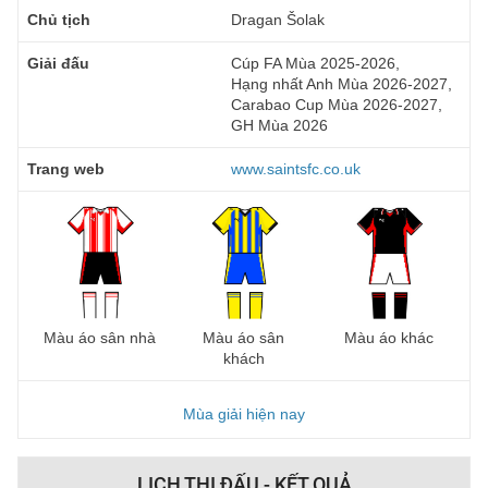
Chủ tịch
Dragan Šolak
Giải đấu
Cúp FA Mùa 2025-2026,
Hạng nhất Anh Mùa 2026-2027,
Carabao Cup Mùa 2026-2027,
GH Mùa 2026
Trang web
www.saintsfc.co.uk
Màu áo sân nhà
Màu áo sân
Màu áo khác
khách
Mùa giải hiện nay
LỊCH THI ĐẤU - KẾT QUẢ