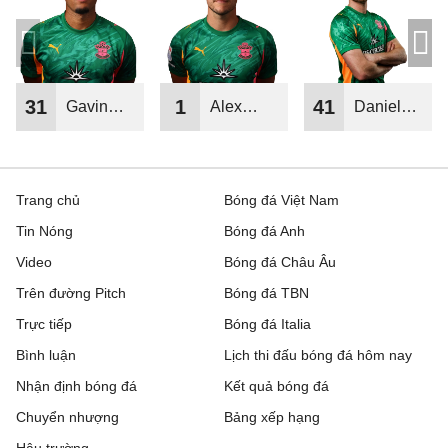
31
1
41
Gavin
Alex
Daniel
Bazunu
McCarthy
Peretz
Trang chủ
Bóng đá Việt Nam
Tin Nóng
Bóng đá Anh
Video
Bóng đá Châu Âu
Trên đường Pitch
Bóng đá TBN
Trực tiếp
Bóng đá Italia
Bình luận
Lịch thi đấu bóng đá hôm nay
Nhận định bóng đá
Kết quả bóng đá
Chuyển nhượng
Bảng xếp hạng