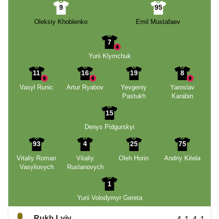
9
95
Oleksiy Khoblenko
Emil Mustafaev
7
Yurii Klymchuk
11
16
19
8
Vasyl Runic
Artur Ryabov
Yevgeniy
Yaroslav
Pastukh
Karabin
15
Denys Pidgurskyi
93
4
25
75
Vitaliy Roman
Vitaliy
Oleh Horin
Andriy Kitela
Vasyliovych
Ruslanovych
1
Yurii Volodymyr Gereta
Rukh Lviv