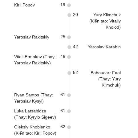
19
Kiril Popov
20
Yury Klimchuk
(Kiến tạo: Vitaliy
Kholod)
25
Yaroslav Rakitskiy
42
Yaroslav Karabin
46
Vitali Ermakov (Thay:
Yaroslav Rakitskiy)
52
Baboucarr Faal
(Thay: Yury
Klimchuk)
61
Ryan Santos (Thay:
Yaroslav Kysyl)
61
Luka Latsabidze
(Thay: Kyrylo Sigeev)
62
Oleksiy Khoblenko
(Kiến tạo: Kiril Popov)