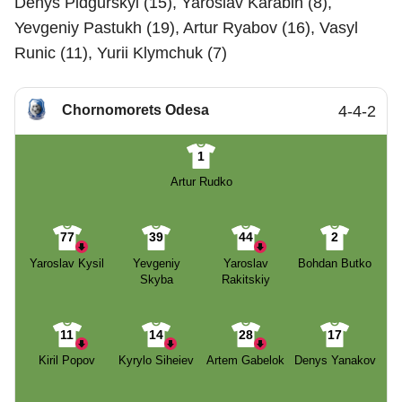
Denys Pidgurskyi (15), Yaroslav Karabin (8),
Yevgeniy Pastukh (19), Artur Ryabov (16), Vasyl
Runic (11), Yurii Klymchuk (7)
Chornomorets Odesa
4-4-2
1
Artur Rudko
77
39
44
2
Yaroslav Kysil
Yevgeniy
Yaroslav
Bohdan Butko
Skyba
Rakitskiy
11
14
28
17
Kiril Popov
Kyrylo Siheiev
Artem Gabelok
Denys Yanakov