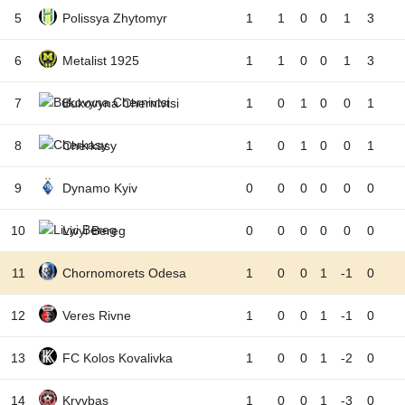
5
Polissya Zhytomyr
1
1
0
0
1
3
6
Metalist 1925
1
1
0
0
1
3
7
Bukovyna Chernivtsi
1
0
1
0
0
1
8
Cherkasy
1
0
1
0
0
1
9
Dynamo Kyiv
0
0
0
0
0
0
10
Livyi Bereg
0
0
0
0
0
0
11
Chornomorets Odesa
1
0
0
1
-1
0
12
Veres Rivne
1
0
0
1
-1
0
13
FC Kolos Kovalivka
1
0
0
1
-2
0
14
Kryvbas
1
0
0
1
-3
0