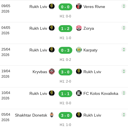
09/05
Rukh Lviv
Veres Rivne
0 - 0
2026
H1: 0-0
04/05
Rukh Lviv
Zorya
1 - 2
2026
H1: 1-0
25/04
Rukh Lviv
Karpaty
0 - 3
2026
H1: 0-2
19/04
Kryvbas
Rukh Lviv
3 - 0
2026
H1: 2-0
10/04
Rukh Lviv
FC Kolos Kovalivka
1 - 1
2026
H1: 0-0
05/04
Shakhtar Donetsk
Rukh Lviv
3 - 0
2026
H1: 1-0