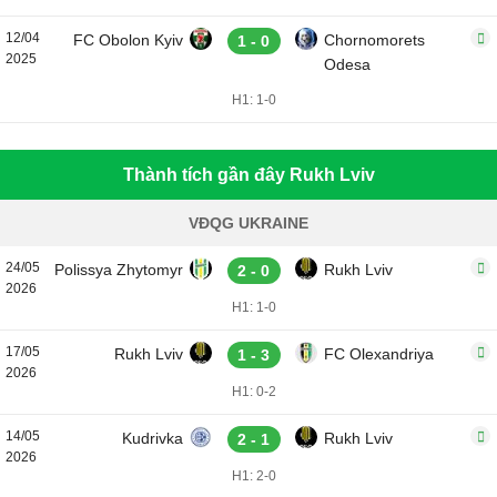
12/04
FC Obolon Kyiv
Chornomorets
1 - 0
2025
Odesa
H1: 1-0
Thành tích gần đây Rukh Lviv
VĐQG UKRAINE
24/05
Polissya Zhytomyr
Rukh Lviv
2 - 0
2026
H1: 1-0
17/05
Rukh Lviv
FC Olexandriya
1 - 3
2026
H1: 0-2
14/05
Kudrivka
Rukh Lviv
2 - 1
2026
H1: 2-0