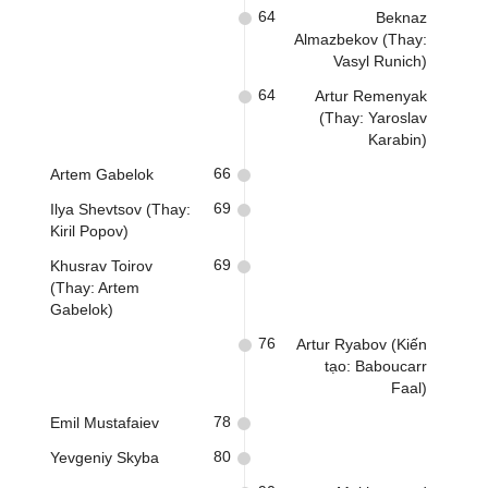
64
Beknaz
Almazbekov (Thay:
Vasyl Runich)
64
Artur Remenyak
(Thay: Yaroslav
Karabin)
66
Artem Gabelok
69
Ilya Shevtsov (Thay:
Kiril Popov)
69
Khusrav Toirov
(Thay: Artem
Gabelok)
76
Artur Ryabov (Kiến
tạo: Baboucarr
Faal)
78
Emil Mustafaiev
80
Yevgeniy Skyba