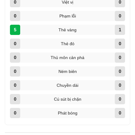
0
0
Việt vị
0
0
Phạm lỗi
5
1
Thẻ vàng
0
0
Thẻ đỏ
0
0
Thủ môn cản phá
0
0
Ném biên
0
0
Chuyền dài
0
0
Cú sút bị chặn
0
0
Phát bóng