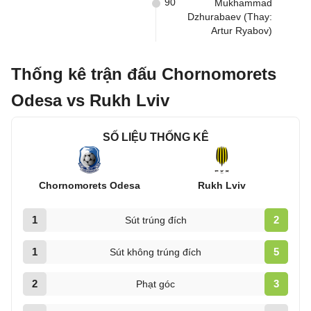
90
Mukhammad
Dzhurabaev (Thay:
Artur Ryabov)
Thống kê trận đấu Chornomorets
Odesa vs Rukh Lviv
SỐ LIỆU THỐNG KÊ
Chornomorets Odesa
Rukh Lviv
1
2
Sút trúng đích
1
5
Sút không trúng đích
2
3
Phạt góc