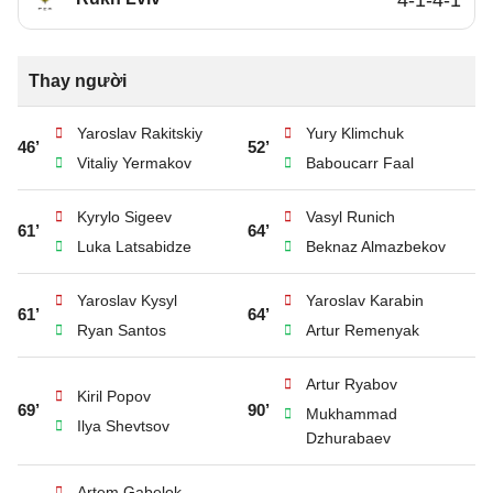
4-1-4-1
Thay người
Yaroslav Rakitskiy
Yury Klimchuk
46’
52’
Vitaliy Yermakov
Baboucarr Faal
Kyrylo Sigeev
Vasyl Runich
61’
64’
Luka Latsabidze
Beknaz Almazbekov
Yaroslav Kysyl
Yaroslav Karabin
61’
64’
Ryan Santos
Artur Remenyak
Artur Ryabov
Kiril Popov
69’
90’
Mukhammad
Ilya Shevtsov
Dzhurabaev
Artem Gabelok