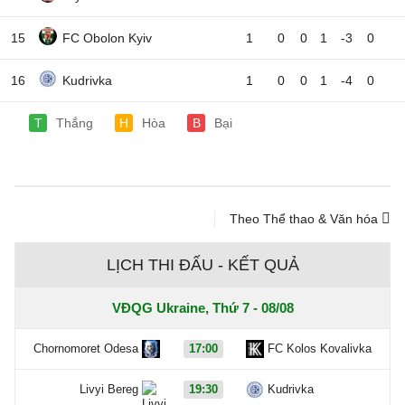
15
FC Obolon Kyiv
1
0
0
1
-3
0
16
Kudrivka
1
0
0
1
-4
0
T
Thắng
H
Hòa
B
Bại
Theo Thể thao & Văn hóa
LỊCH THI ĐẤU - KẾT QUẢ
VĐQG Ukraine, Thứ 7 - 08/08
Chornomoret Odesa
17:00
FC Kolos Kovalivka
Livyi Bereg
19:30
Kudrivka