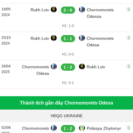
19/05
Rukh Lviv
Chornomorets
2 - 0
2024
Odessa
H1: 1-0
25/10
Rukh Lviv
Chornomorets
1 - 1
2024
Odesa
H1: 0-0
26/04
Chornomorets
Rukh Lviv
1 - 2
2025
Odesa
H1: 0-1
Thành tích gần đây Chornomorets Odesa
VĐQG UKRAINE
02/08
Chornomorets
Polissya Zhytomyr
1 - 2