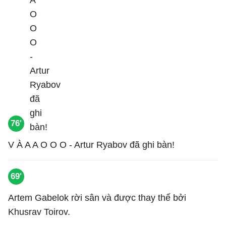
76'
V À A A O O O - Artur Ryabov đã ghi bàn!
69'
Artem Gabelok rời sân và được thay thế bởi
Khusrav Toirov.