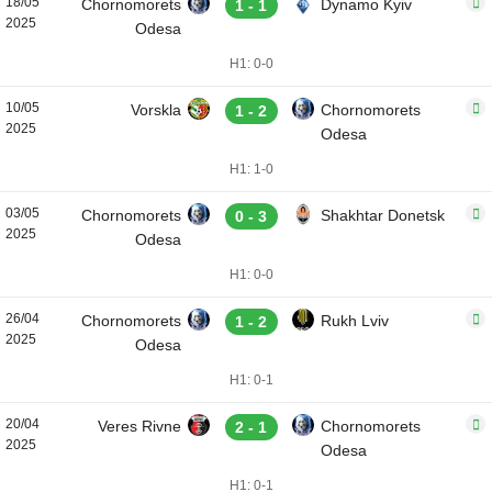
18/05
Chornomorets
Dynamo Kyiv
1 - 1
2025
Odesa
H1: 0-0
10/05
Vorskla
Chornomorets
1 - 2
2025
Odesa
H1: 1-0
03/05
Chornomorets
Shakhtar Donetsk
0 - 3
2025
Odesa
H1: 0-0
26/04
Chornomorets
Rukh Lviv
1 - 2
2025
Odesa
H1: 0-1
20/04
Veres Rivne
Chornomorets
2 - 1
2025
Odesa
H1: 0-1