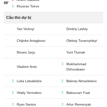
69’
Khusrav Toirov
Cầu thủ dự bị
Yan Vichnyi
Dmitriy Ledviy
Chijioke Aniagboso
Oleksiy Tovarnytskyi
Moses Jarju
Yurii Tlumak
Mukhammad
Vladimir Arsic
Dzhurabaev
Luka Latsabidze
Beknaz Almazbekov
Vitaliy Yermakov
Baboucarr Faal
Ryan Santos
Artur Remenyak