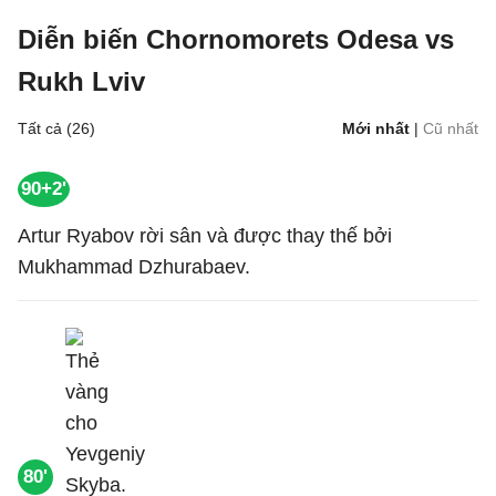
Diễn biến Chornomorets Odesa vs
Rukh Lviv
Tất cả (26)
Mới nhất
|
Cũ nhất
90+2'
Artur Ryabov rời sân và được thay thế bởi
Mukhammad Dzhurabaev.
80'