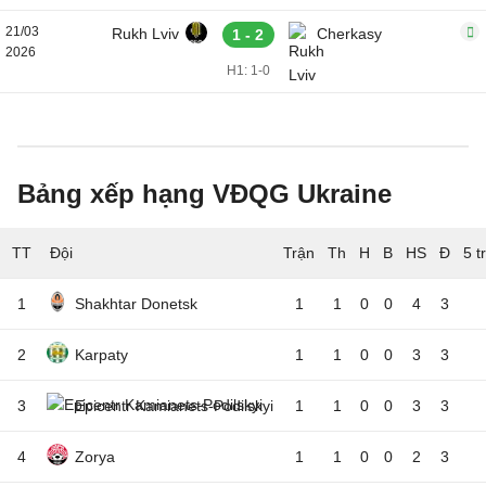
21/03
Rukh Lviv
Cherkasy
1 - 2
2026
H1: 1-0
Bảng xếp hạng VĐQG Ukraine
TT
Đội
5 t
1
Shakhtar Donetsk
1
1
0
0
4
3
2
Karpaty
1
1
0
0
3
3
3
Epicentr Kamianets-Podilskyi
1
1
0
0
3
3
4
Zorya
1
1
0
0
2
3