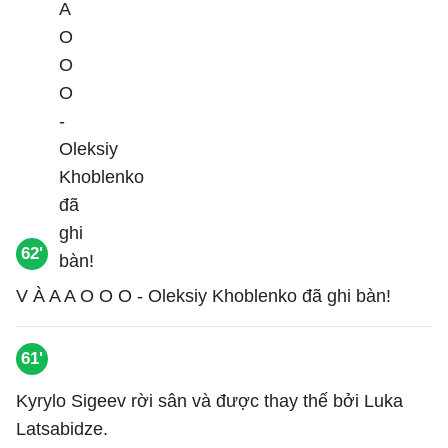
62'
V À A A O O O - Oleksiy Khoblenko đã ghi bàn!
61'
Kyrylo Sigeev rời sân và được thay thế bởi Luka
Latsabidze.