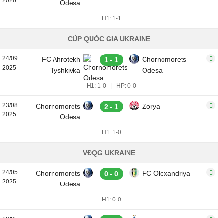
2026
Odesa
H1: 1-1
CÚP QUỐC GIA UKRAINE
24/09
FC Ahrotekh
Chornomorets
1 - 1
2025
Tyshkivka
Odesa
H1: 1-0
|
HP: 0-0
23/08
Chornomorets
Zorya
2 - 1
2025
Odesa
H1: 1-0
VĐQG UKRAINE
24/05
Chornomorets
FC Olexandriya
0 - 0
2025
Odesa
H1: 0-0