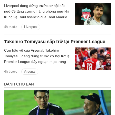
Liverpool đang đứng trước cơ hội bất
ngờ để tăng cường hàng phòng ngự khi
trung vệ Raul Asencio của Real Madrid
được cho là có thể rời sân Bernabeu
4h trước
Liverpool
trong kỳ chuyển nhượng mùa hè này.
Takehiro Tomiyasu sắp trở lại Premier League
Cựu hậu vệ của Arsenal, Takehiro
Tomiyasu, đang đứng trước cơ hội trở lại
Premier League đầy ngoạn mục trong
màu áo Crystal Palace.
4h trước
Arsenal