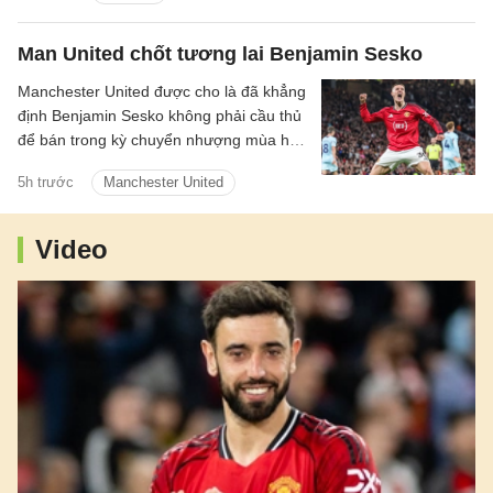
Man United chốt tương lai Benjamin Sesko
Manchester United được cho là đã khẳng
định Benjamin Sesko không phải cầu thủ
để bán trong kỳ chuyển nhượng mùa hè
năm nay, bất chấp sự quan tâm mạnh
5h trước
Manchester United
mẽ từ Bayern Munich và Barcelona.
Video