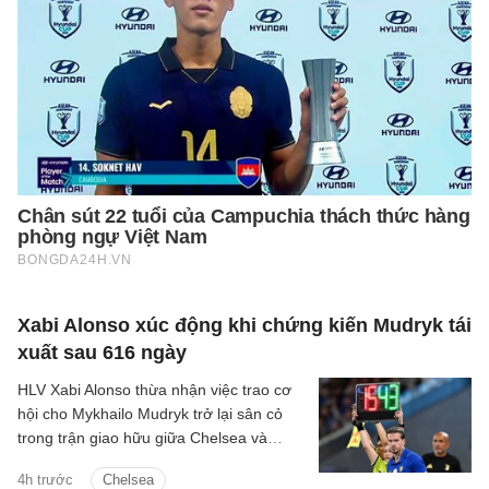
Xabi Alonso xúc động khi chứng kiến Mudryk tái
xuất sau 616 ngày
HLV Xabi Alonso thừa nhận việc trao cơ
hội cho Mykhailo Mudryk trở lại sân cỏ
trong trận giao hữu giữa Chelsea và
Juventus là một khoảnh khắc đầy cảm
4h trước
Chelsea
xúc đối với toàn đội.