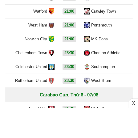
Watford
21:00
Crawley Town
West Ham
21:00
Portsmouth
Norwich City
21:00
MK Dons
Cheltenham Town
23:30
Charlton Athletic
Colchester United
23:30
Southampton
Rotherham United
23:30
West Brom
Carabao Cup, Thứ 6 - 07/08
X
Bristol City
01:45
Walsall
Hôm nay - 06/08
Chưa có dữ liệu trận đấu