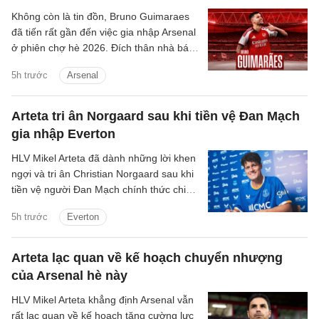
Không còn là tin đồn, Bruno Guimaraes
đã tiến rất gần đến việc gia nhập Arsenal
ở phiên chợ hè 2026. Đích thân nhà báo
uy tín David Ornstein đã lên tiếng xác
5h trước
Arsenal
nhận thương vụ sắp sửa được hoàn tất.
Dự kiến theo lịch tiền vệ người Brazil sẽ
bay về London trong hôm nay, bắt đầu
Arteta tri ân Norgaard sau khi tiền vệ Đan Mạch
buổi kiểm tra y tế và hoàn tất các thủ tục
gia nhập Everton
còn lại để chuẩn bị cho ra mắt đội bóng
mới.
HLV Mikel Arteta đã dành những lời khen
ngợi và tri ân Christian Norgaard sau khi
tiền vệ người Đan Mạch chính thức chia
tay Arsenal để chuyển sang khoác áo
5h trước
Everton
Everton trong thương vụ trị giá 7 triệu
bảng.
Arteta lạc quan về kế hoạch chuyển nhượng
của Arsenal hè này
HLV Mikel Arteta khẳng định Arsenal vẫn
rất lạc quan về kế hoạch tăng cường lực