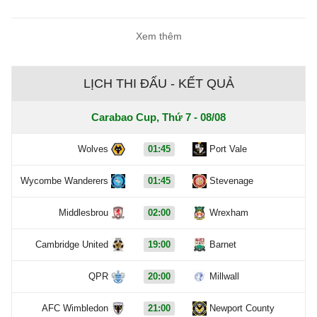
Xem thêm
LỊCH THI ĐẤU - KẾT QUẢ
Carabao Cup, Thứ 7 - 08/08
Wolves
01:45
Port Vale
Wycombe Wanderers
01:45
Stevenage
Middlesbrou
02:00
Wrexham
Cambridge United
19:00
Barnet
QPR
20:00
Millwall
AFC Wimbledon
21:00
Newport County