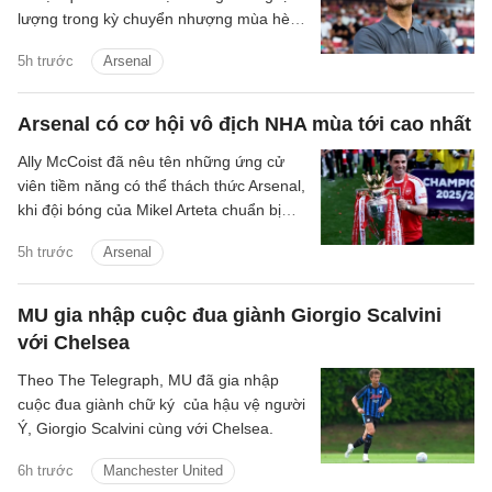
lượng trong kỳ chuyển nhượng mùa hè,
bất chấp việc mục tiêu hàng đầu Vinicius
5h trước
Arsenal
Junior đang tiến gần hơn tới khả năng
tiếp tục gắn bó với Real Madrid.
Arsenal có cơ hội vô địch NHA mùa tới cao nhất
Ally McCoist đã nêu tên những ứng cử
viên tiềm năng có thể thách thức Arsenal,
khi đội bóng của Mikel Arteta chuẩn bị
bảo vệ chức vô địch Premier League.
5h trước
Arsenal
MU gia nhập cuộc đua giành Giorgio Scalvini
với Chelsea
Theo The Telegraph, MU đã gia nhập
cuộc đua giành chữ ký của hậu vệ người
Ý, Giorgio Scalvini cùng với Chelsea.
6h trước
Manchester United