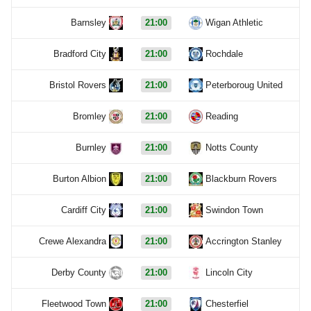
Barnsley
21:00
Wigan Athletic
Bradford City
21:00
Rochdale
Bristol Rovers
21:00
Peterboroug United
Bromley
21:00
Reading
Burnley
21:00
Notts County
Burton Albion
21:00
Blackburn Rovers
Cardiff City
21:00
Swindon Town
Crewe Alexandra
21:00
Accrington Stanley
Derby County
21:00
Lincoln City
Fleetwood Town
21:00
Chesterfiel