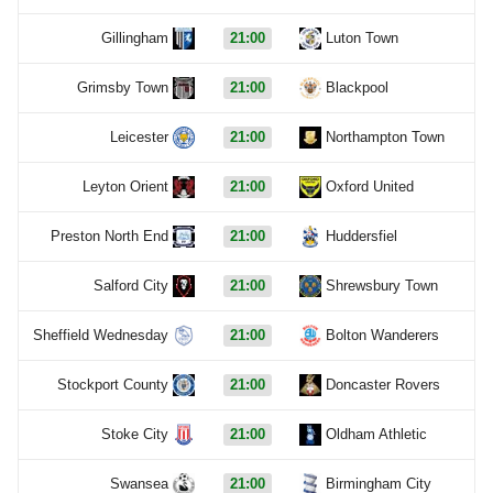
Gillingham
21:00
Luton Town
Grimsby Town
21:00
Blackpool
Leicester
21:00
Northampton Town
Leyton Orient
21:00
Oxford United
Preston North End
21:00
Huddersfiel
Salford City
21:00
Shrewsbury Town
Sheffield Wednesday
21:00
Bolton Wanderers
Stockport County
21:00
Doncaster Rovers
Stoke City
21:00
Oldham Athletic
Swansea
21:00
Birmingham City