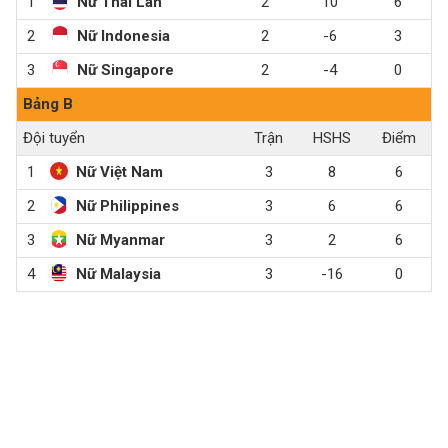
1
Nữ Thái Lan
2
10
6
2
Nữ Indonesia
2
-6
3
3
Nữ Singapore
2
-4
0
Bảng B
Đội tuyển
Trận
HS
HS
Điểm
1
Nữ Việt Nam
3
8
6
2
Nữ Philippines
3
6
6
3
Nữ Myanmar
3
2
6
4
Nữ Malaysia
3
-16
0