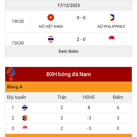
17/12/2025
0 - 0
19h30
NỮ VIỆT NAM
NỮ PHILIPPINES
2 - 0
15h30
NỮ THÁI LAN
NỮ INDONESIA
Xem thêm
15/12/2025
1 - 0
BXH bóng đá Nam
20h00
U22 THÁI LAN
U22 MALAYSIA
Bảng A
2 - 0
Đội tuyển
Trận
HS
HS
Điểm
15h30
U22 VIỆT NAM
U22 PHILIPPINES
1
2
8
6
2
2
-3
3
3
2
-5
0