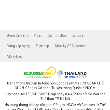
Bóng đá Nam
Video
Lịch thi đấu
Kết quả
Bảng xếp hạng
Trực tiếp
Nhật ký SEA Games
Môn khác
Trang thông tin điện tử tổng hợp Bongda24h.vn - CƠ QUAN CHỦ
QUẢN: Công ty Cổ phần Truyền thông Quốc tế INCOM
Giấy phép số: 150/GP-SVHTT cấp ngày 03/4/2026 bởi Sở Văn hoá
Thể thao TP. Hà Nội
Nội dung thông tin hợp tác giữa Công ty INCOM và Báo điện tử Thể
thao và Văn hoá - TTXVN, Báo Công Thương, Tạp chí điện tử Nhân