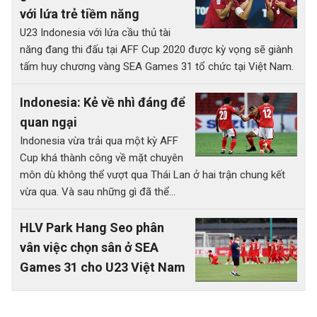
với lứa trẻ tiềm năng
U23 Indonesia với lứa cầu thủ tài
năng đang thi đấu tại AFF Cup 2020 được kỳ vọng sẽ giành
tấm huy chương vàng SEA Games 31 tổ chức tại Việt Nam.
Indonesia: Kẻ về nhì đáng để
quan ngại
Indonesia vừa trải qua một kỳ AFF
Cup khá thành công về mặt chuyên
môn dù không thể vượt qua Thái Lan ở hai trận chung kết
vừa qua. Và sau những gì đã thể...
HLV Park Hang Seo phân
vân việc chọn sân ở SEA
Games 31 cho U23 Việt Nam