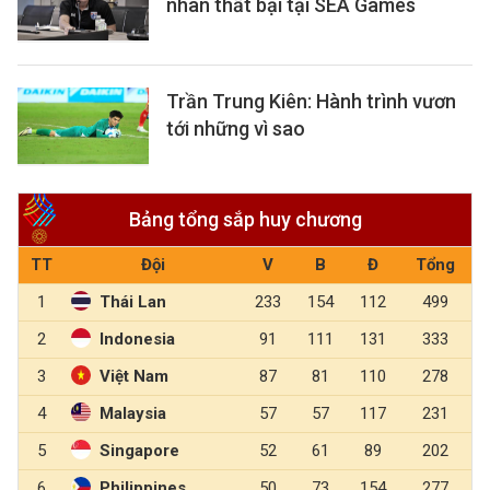
nhân thất bại tại SEA Games
Trần Trung Kiên: Hành trình vươn
tới những vì sao
Bảng tổng sắp huy chương
TT
Đội
V
B
Đ
Tổng
1
Thái Lan
233
154
112
499
2
Indonesia
91
111
131
333
3
Việt Nam
87
81
110
278
4
Malaysia
57
57
117
231
5
Singapore
52
61
89
202
6
Philippines
50
73
154
277