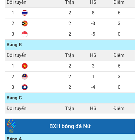
Đội tuyển
Trận
HS
Điểm
U22 VIỆT NAM
U22 PHILIPPINES
1
2
8
6
2
2
-3
3
3
2
-5
0
Bảng B
Đội tuyển
Trận
HS
Điểm
1
2
3
6
2
2
1
3
3
2
-4
0
Bảng C
Đội tuyển
Trận
HS
Điểm
1
2
3
6
BXH bóng đá Nữ
2
2
1
3
Bảng A