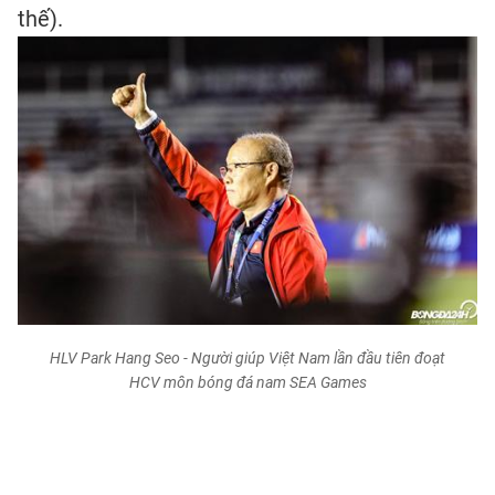
thế).
HLV Park Hang Seo - Người giúp Việt Nam lần đầu tiên đoạt
HCV môn bóng đá nam SEA Games