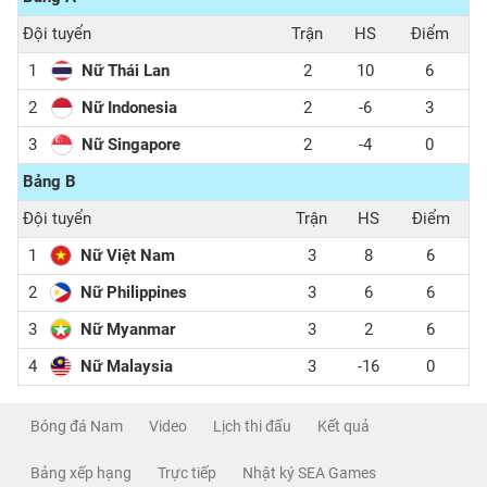
3
2
-4
0
Đội tuyển
Trận
HS
Điểm
1
Nữ Thái Lan
2
10
6
2
Nữ Indonesia
2
-6
3
3
Nữ Singapore
2
-4
0
Bảng B
Đội tuyển
Trận
HS
Điểm
1
Nữ Việt Nam
3
8
6
2
Nữ Philippines
3
6
6
3
Nữ Myanmar
3
2
6
4
Nữ Malaysia
3
-16
0
Bóng đá Nam
Video
Lịch thi đấu
Kết quả
Bảng xếp hạng
Trực tiếp
Nhật ký SEA Games