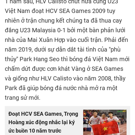
1 năm sau, HLV Calisto chút nữa cùng U23
Việt Nam đoạt HCV SEA Games 2009 tuy
nhiên ở trận chung kết chúng ta đã thua cay
đắng U23 Malaysia 0-1 bởi một bàn phản lưới
nhà của Mai Xuân Hợp vào cuối trận. Phải đến
năm 2019, dưới sự dẫn dắt tài tình của "phù
thủy" Park Hang Seo thì bóng đá Việt Nam mới
chấm dứt được cơn khát Vàng ở SEA Games
và giống như HLV Calisto vào năm 2008, thầy
Park đã giúp bóng đá nước nhà mở ra một
trang sử mới.
Đoạt HCV SEA Games, Trọng
Hoàng xúc động nhắc lại ký
ức buồn 10 năm trước