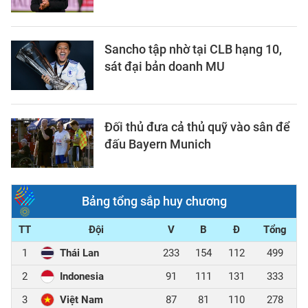
Sancho tập nhờ tại CLB hạng 10,
sát đại bản doanh MU
Đối thủ đưa cả thủ quỹ vào sân để
đấu Bayern Munich
Bảng tổng sắp huy chương
TT
Đội
V
B
Đ
Tổng
1
Thái Lan
233
154
112
499
2
Indonesia
91
111
131
333
3
Việt Nam
87
81
110
278