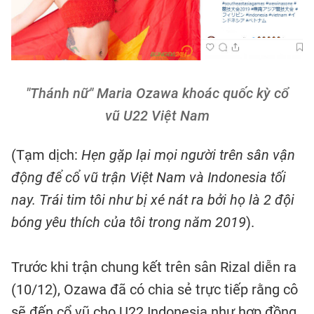
"Thánh nữ" Maria Ozawa khoác quốc kỳ cổ
vũ U22 Việt Nam
(Tạm dịch:
Hẹn gặp lại mọi người trên sân vận
động để cổ vũ trận Việt Nam và Indonesia tối
nay. Trái tim tôi như bị xé nát ra bởi họ là 2 đội
bóng yêu thích của tôi trong năm 2019
).
Trước khi trận chung kết trên sân Rizal diễn ra
(10/12), Ozawa đã có chia sẻ trực tiếp rằng cô
sẽ đến cổ vũ cho U22 Indonesia như hợp đồng