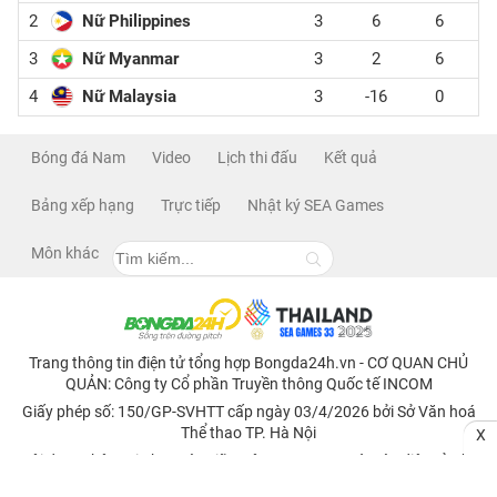
2
Nữ Philippines
3
6
6
3
Nữ Myanmar
3
2
6
4
Nữ Malaysia
3
-16
0
Bóng đá Nam
Video
Lịch thi đấu
Kết quả
Bảng xếp hạng
Trực tiếp
Nhật ký SEA Games
Môn khác
Trang thông tin điện tử tổng hợp Bongda24h.vn - CƠ QUAN CHỦ
QUẢN: Công ty Cổ phần Truyền thông Quốc tế INCOM
Giấy phép số: 150/GP-SVHTT cấp ngày 03/4/2026 bởi Sở Văn hoá
Thể thao TP. Hà Nội
X
Nội dung thông tin hợp tác giữa Công ty INCOM và Báo điện tử Thể
thao và Văn hoá - TTXVN, Báo Công Thương, Tạp chí điện tử Nhân