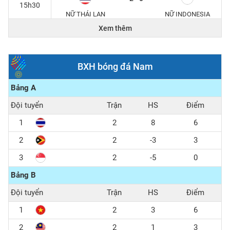
15h30
NỮ THÁI LAN
NỮ INDONESIA
Xem thêm
15/12/2025
1 - 0
20h00
BXH bóng đá Nam
U22 THÁI LAN
U22 MALAYSIA
Bảng A
2 - 0
15h30
Đội tuyển
Trận
HS
Điểm
U22 VIỆT NAM
U22 PHILIPPINES
1
2
8
6
2
2
-3
3
3
2
-5
0
Bảng B
Đội tuyển
Trận
HS
Điểm
1
2
3
6
2
2
1
3