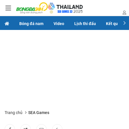
Bóng đá nam
Video
Lịch thi đấu
Kết quả
Trang chủ
SEA Games