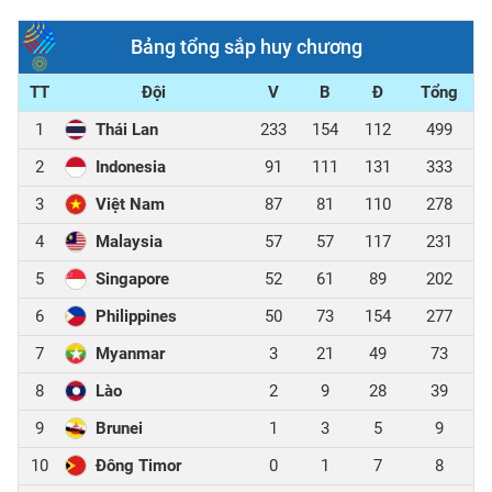
Bảng tổng sắp huy chương
TT
Đội
V
B
Đ
Tổng
1
Thái Lan
233
154
112
499
2
Indonesia
91
111
131
333
3
Việt Nam
87
81
110
278
4
Malaysia
57
57
117
231
5
Singapore
52
61
89
202
6
Philippines
50
73
154
277
7
Myanmar
3
21
49
73
8
Lào
2
9
28
39
9
Brunei
1
3
5
9
10
Đông Timor
0
1
7
8