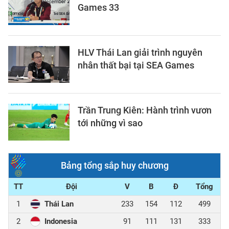
Games 33
HLV Thái Lan giải trình nguyên
nhân thất bại tại SEA Games
Trần Trung Kiên: Hành trình vươn
tới những vì sao
Bảng tổng sắp huy chương
TT
Đội
V
B
Đ
Tổng
1
Thái Lan
233
154
112
499
2
Indonesia
91
111
131
333