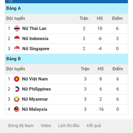
Bảng A
3
2
-4
0
Đội tuyển
Trận
HS
Điểm
1
Nữ Thái Lan
2
10
6
2
Nữ Indonesia
2
-6
3
3
Nữ Singapore
2
-4
0
Bảng B
Đội tuyển
Trận
HS
Điểm
1
Nữ Việt Nam
3
8
6
2
Nữ Philippines
3
6
6
3
Nữ Myanmar
3
2
6
4
Nữ Malaysia
3
-16
0
Bóng đá Nam
Video
Lịch thi đấu
Kết quả