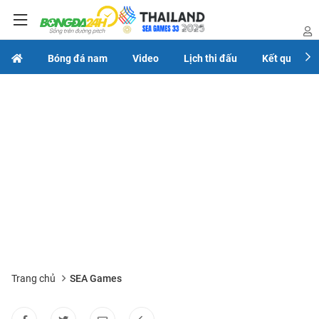
Bóng đá nam
Video
Lịch thi đấu
Kết quả
Trang chủ
SEA Games