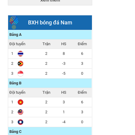
Xem thêm
15h30
NỮ THÁI
NỮ
LAN
INDONESIA
BXH bóng đá Nam
15/12/2025
Bảng A
1 - 0
20h00
Đội tuyển
Trận
HS
Điểm
U22 THÁI
U22
LAN
MALAYSIA
1
2
8
6
2
2
-3
3
2 - 0
15h30
3
U22 VIỆT
2
-5
U22
0
NAM
PHILIPPINES
Bảng B
Đội tuyển
Trận
HS
Điểm
1
2
3
6
2
2
1
3
3
2
-4
0
Bảng C