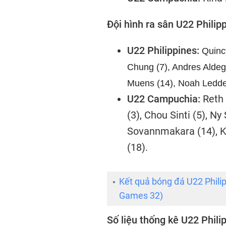
Đội hình ra sân U22 Phili
U22 Philippines:
Quincy
Chung (7), Andres Aldegu
Muens (14), Noah Leddel
U22 Campuchia:
Reth 
(3), Chou Sinti (5), Ny
Sovannmakara (14), Ky
(18).
Kết quả bóng đá U22 Phil
Games 32)
Số liệu thống kê U22 Phil