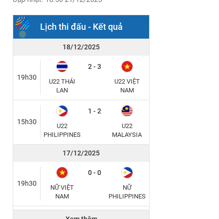
Lịch thi đấu - Kết quả
18/12/2025
2 - 3
19h30
U22 THÁI
U22 VIỆT
LAN
NAM
1 - 2
15h30
U22
U22
PHILIPPINES
MALAYSIA
17/12/2025
0 - 0
19h30
NỮ VIỆT
NỮ
NAM
PHILIPPINES
2 - 0