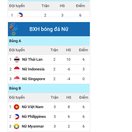
Đội tuyển
Trận
HS
Điểm
1
2
3
6
2
2
1
3
BXH bóng đá Nữ
3
2
-4
0
Bảng A
Đội tuyển
Trận
HS
Điểm
1
Nữ Thái Lan
2
10
6
2
Nữ Indonesia
2
-6
3
3
Nữ Singapore
2
-4
0
Bảng B
Đội tuyển
Trận
HS
Điểm
1
Nữ Việt Nam
3
8
6
2
Nữ Philippines
3
6
6
3
Nữ Myanmar
3
2
6