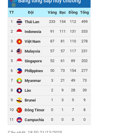
Bảng tổng sắp huy chương
TT
Đội
Vàng
Bạc
Đồng
Tổng
1
233
154
112
499
Thái Lan
2
91
111
131
333
Indonesia
3
87
81
110
278
Việt Nam
4
57
57
117
231
Malaysia
5
52
61
89
202
Singapore
6
50
73
154
277
Philippines
7
3
21
49
73
Myanmar
8
2
9
28
39
Lào
9
1
3
5
9
Brunei
10
0
1
7
8
Đông Timor
11
0
0
0
0
Campuchia
Cập nhật: 18:50 21/12/2025