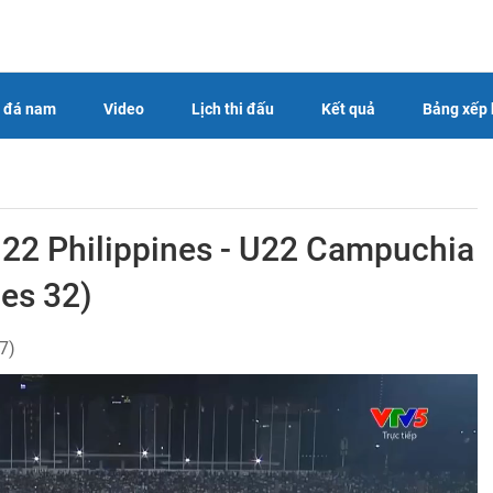
 đá nam
Video
Lịch thi đấu
Kết quả
Bảng xếp
U22 Philippines - U22 Campuchia
es 32)
7)