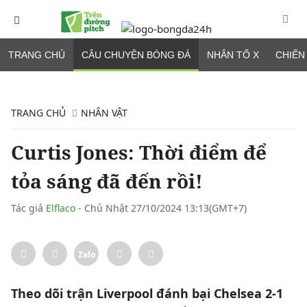
TRANG CHỦ
CÂU CHUYỆN BÓNG ĐÁ
NHÂN TỐ X
CHIẾN
TRANG CHỦ
NHÂN VẬT
Curtis Jones: Thời điểm để
tỏa sáng đã đến rồi!
Tác giả
Elflaco
- Chủ Nhật 27/10/2024 13:13(GMT+7)
Zalo
Theo dõi trận Liverpool đánh bại Chelsea 2-1