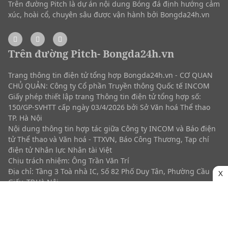
Trên đường Pitch là dự án nội dung Bóng đá định hướng cảm
xúc, hoài cổ, chuyên sâu được vận hành bởi Bongda24h.vn
Trên đường Pitch- Bongda24h.vn
Trang thông tin điện tử tổng hợp Bongda24h.vn - CƠ QUAN
CHỦ QUẢN: Công ty Cổ phần Truyền thông Quốc tế INCOM
Giấy phép thiết lập trang Thông tin điện tử tổng hợp số:
150/GP-SVHTT cấp ngày 03/4/2026 bởi Sở Văn hoá Thể thao
TP. Hà Nội
Nội dung thông tin hợp tác giữa Công ty INCOM và Báo điện
tử Thể thao và Văn hoá - TTXVN, Báo Công Thương, Tạp chí
điện tử Nhân lực Nhân tài Việt
Chịu trách nhiệm: Ông Trần Văn Trí
Địa chỉ: Tầng 3 Toà nhà IC, Số 82 Phố Duy Tân, Phường Cầu
X
Giấy, TP.Hà Nội
(024) 3.784 8888
(024) 3.7833699
bongda24h@incom.vn