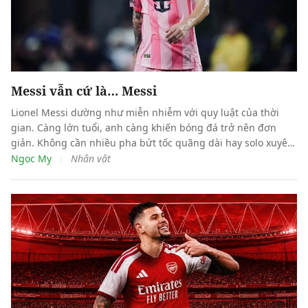
Messi vẫn cứ là… Messi
Lionel Messi dường như miễn nhiễm với quy luật của thời
gian. Càng lớn tuổi, anh càng khiến bóng đá trở nên đơn
giản. Không cần nhiều pha bứt tốc quãng dài hay solo xuyên
qua cả hàng thủ, siêu sao người Argentina đang chinh phục
|
Ngọc My
Nhân vật
trận đấu bằng cảm quan không gian, lựa chọn đúng thời
điểm và đưa ra những quyết định gần như hoàn hảo.