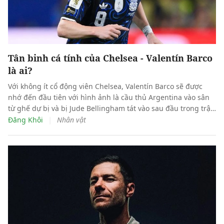
Tân binh cá tính của Chelsea - Valentín Barco
là ai?
Với không ít cổ động viên Chelsea, Valentín Barco sẽ được
nhớ đến đầu tiên với hình ảnh là cầu thủ Argentina vào sân
từ ghế dự bị và bị Jude Bellingham tát vào sau đầu trong trận
bán kết World Cup hồi tháng trước.
|
Đăng Khôi
Nhân vật