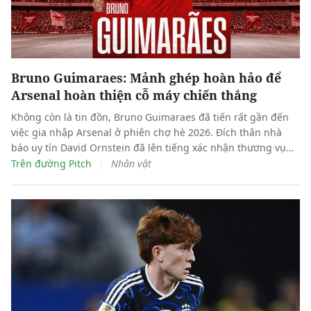
Bruno Guimaraes: Mảnh ghép hoàn hảo để
Arsenal hoàn thiện cỗ máy chiến thắng
Không còn là tin đồn, Bruno Guimaraes đã tiến rất gần đến
việc gia nhập Arsenal ở phiên chợ hè 2026. Đích thân nhà
báo uy tín David Ornstein đã lên tiếng xác nhận thương vụ
sắp sửa được hoàn tất. Dự kiến theo lịch tiền vệ người Brazil
|
Trên đường Pitch
Nhân vật
sẽ bay về London trong hôm nay, bắt đầu buổi kiểm tra y tế
và hoàn tất các thủ tục còn lại để chuẩn bị cho ra mắt đội
bóng mới.