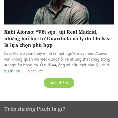
Xabi Alonso: “Vết sẹo” tại Real Madrid,
những bài học từ Guardiola và lý do Chelsea
là lựa chọn phù hợp
Xabi Alonso cảm thấy mình là một người may mắn. Alonso
vốn không quen với việc được hỏi về những thất vọng trong
sự nghiệp bóng đá. Ở tuổi 44, ông sở hữu một bản lý lịch đủ
để đứng vững trong hàng ngũ tinh hoa của môn thể thao
|
bu3hlinh
Nhân vật
này.
Xem thêm
Trên đường Pitch là gì?