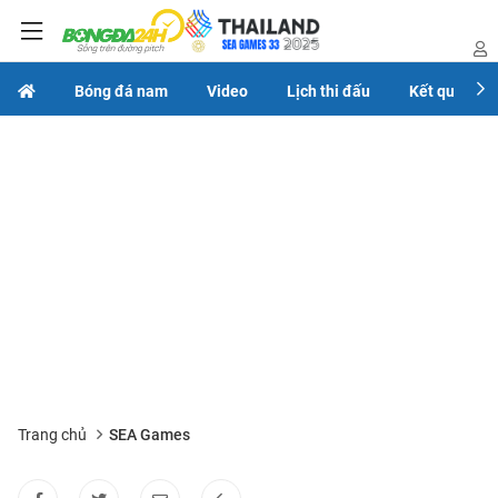
Bóng đá nam
Video
Lịch thi đấu
Kết quả
Trang chủ
SEA Games