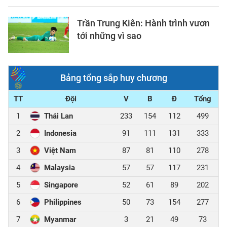
Trần Trung Kiên: Hành trình vươn
tới những vì sao
Bảng tổng sắp huy chương
TT
Đội
V
B
Đ
Tổng
1
Thái Lan
233
154
112
499
2
Indonesia
91
111
131
333
3
Việt Nam
87
81
110
278
4
Malaysia
57
57
117
231
5
Singapore
52
61
89
202
6
Philippines
50
73
154
277
7
Myanmar
3
21
49
73