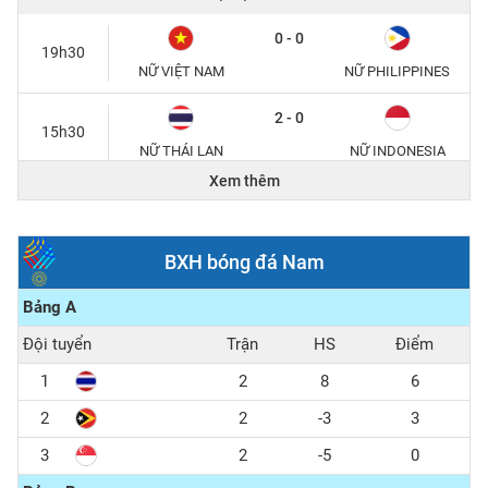
0 - 0
19h30
NỮ VIỆT NAM
NỮ PHILIPPINES
2 - 0
15h30
NỮ THÁI LAN
NỮ INDONESIA
Xem thêm
15/12/2025
1 - 0
20h00
BXH bóng đá Nam
U22 THÁI LAN
U22 MALAYSIA
Bảng A
2 - 0
15h30
Đội tuyển
Trận
HS
Điểm
U22 VIỆT NAM
U22 PHILIPPINES
1
2
8
6
2
2
-3
3
3
2
-5
0