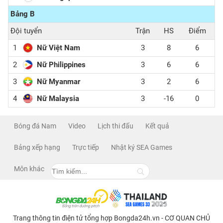
Bảng B
Đội tuyển
Trận
HS
Điểm
1
Nữ Việt Nam
3
8
6
2
Nữ Philippines
3
6
6
3
Nữ Myanmar
3
2
6
4
Nữ Malaysia
3
-16
0
Bóng đá Nam
Video
Lịch thi đấu
Kết quả
Bảng xếp hạng
Trực tiếp
Nhật ký SEA Games
Môn khác
Trang thông tin điện tử tổng hợp Bongda24h.vn - CƠ QUAN CHỦ