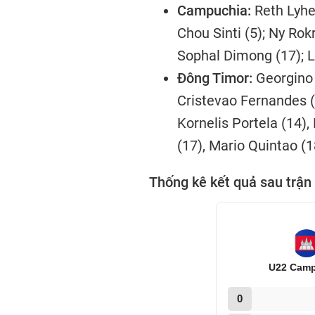
Campuchia:
Reth Lyhe
Chou Sinti (5); Ny Rok
Sophal Dimong (17); Li
Đông Timor:
Georgino 
Cristevao Fernandes (5
Kornelis Portela (14), 
(17), Mario Quintao (1
Thống kê kết quả sau trậ