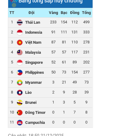
Bảng tổng sắp huy chương
TT
Đội
Vàng
Bạc
Đồng
Tổng
1
233
154
112
499
Thái Lan
2
91
111
131
333
Indonesia
3
87
81
110
278
Việt Nam
4
57
57
117
231
Malaysia
5
52
61
89
202
Singapore
6
50
73
154
277
Philippines
7
3
21
49
73
Myanmar
8
2
9
28
39
Lào
9
1
3
5
9
Brunei
10
0
1
7
8
Đông Timor
11
0
0
0
0
Campuchia
Cập nhật: 18:50 21/12/2025