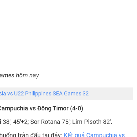
Games hôm nay
sia vs U22 Philippines SEA Games 32
Campuchia vs Đông Timor (4-0)
 38', 45'+2; Sor Rotana 75'; Lim Pisoth 82'.
 huống trận đấu tại đây:
Kết quả Campuchia vs