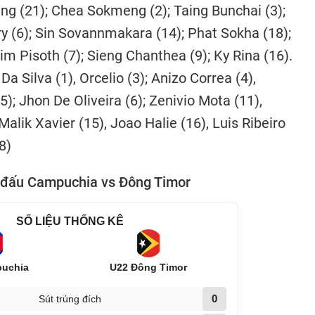
ng (21); Chea Sokmeng (2); Taing Bunchai (3);
ry (6); Sin Sovannmakara (14); Phat Sokha (18);
m Pisoth (7); Sieng Chanthea (9); Ky Rina (16).
Da Silva (1), Orcelio (3); Anizo Correa (4),
); Jhon De Oliveira (6); Zenivio Mota (11),
Malik Xavier (15), Joao Halie (16), Luis Ribeiro
8)
n đấu Campuchia vs Đông Timor