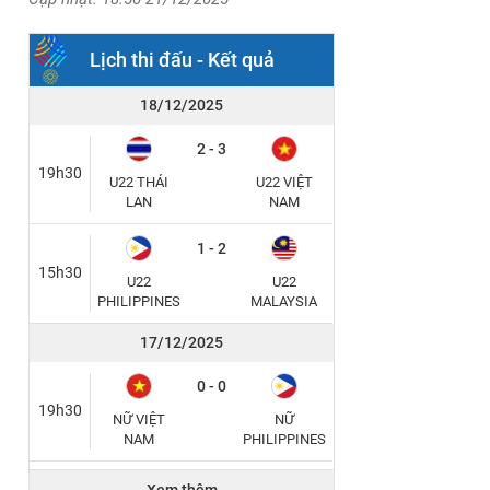
Lịch thi đấu - Kết quả
18/12/2025
2 - 3
19h30
U22 THÁI
U22 VIỆT
LAN
NAM
1 - 2
15h30
U22
U22
PHILIPPINES
MALAYSIA
17/12/2025
0 - 0
19h30
NỮ VIỆT
NỮ
NAM
PHILIPPINES
2 - 0