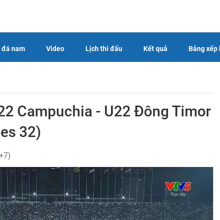
 đá nam
Video
Lịch thi đấu
Kết quả
Bảng xếp
U22 Campuchia - U22 Đông Timor
es 32)
+7)