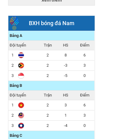
Xem thêm
15h30
NỮ THÁI
NỮ
LAN
INDONESIA
BXH bóng đá Nam
15/12/2025
Bảng A
1 - 0
20h00
Đội tuyển
Trận
HS
Điểm
U22 THÁI
U22
LAN
MALAYSIA
1
2
8
6
2
2
-3
3
2 - 0
15h30
3
U22 VIỆT
2
-5
U22
0
NAM
PHILIPPINES
Bảng B
Đội tuyển
Trận
HS
Điểm
1
2
3
6
2
2
1
3
3
2
-4
0
Bảng C