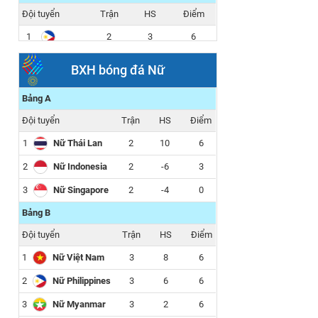
Đội tuyển
Trận
HS
Điểm
1
2
3
6
2
2
1
3
BXH bóng đá Nữ
3
2
-4
0
Bảng A
Đội tuyển
Trận
HS
Điểm
1
Nữ Thái Lan
2
10
6
2
Nữ Indonesia
2
-6
3
3
Nữ Singapore
2
-4
0
Bảng B
Đội tuyển
Trận
HS
Điểm
1
Nữ Việt Nam
3
8
6
2
Nữ Philippines
3
6
6
3
Nữ Myanmar
3
2
6