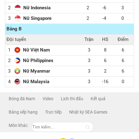
2
Nữ Indonesia
2
-6
3
3
Nữ Singapore
2
-4
0
Bảng B
Đội tuyển
Trận
HS
Điểm
1
Nữ Việt Nam
3
8
6
2
Nữ Philippines
3
6
6
3
Nữ Myanmar
3
2
6
4
Nữ Malaysia
3
-16
0
Bóng đá Nam
Video
Lịch thi đấu
Kết quả
Bảng xếp hạng
Trực tiếp
Nhật ký SEA Games
Môn khác