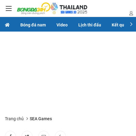
Bóng đá nam
Video
Lịch thi đấu
Kết quả
Trang chủ
SEA Games