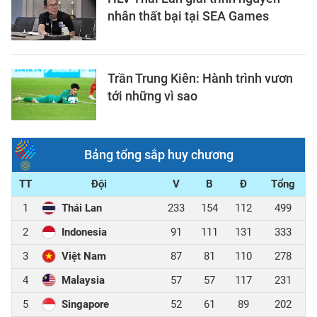
nhân thất bại tại SEA Games
Trần Trung Kiên: Hành trình vươn
tới những vì sao
Bảng tổng sắp huy chương
TT
Đội
V
B
Đ
Tổng
1
Thái Lan
233
154
112
499
2
Indonesia
91
111
131
333
3
Việt Nam
87
81
110
278
4
Malaysia
57
57
117
231
5
Singapore
52
61
89
202