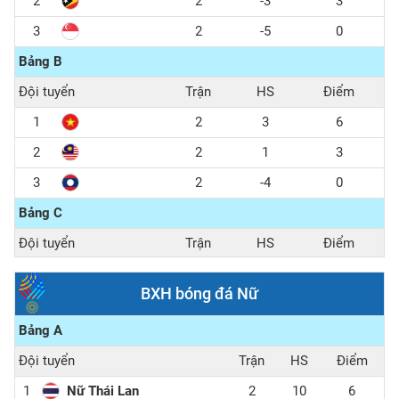
2
2
-3
3
3
2
-5
0
Bảng B
Đội tuyển
Trận
HS
Điểm
1
2
3
6
2
2
1
3
3
2
-4
0
Bảng C
Đội tuyển
Trận
HS
Điểm
1
2
3
6
BXH bóng đá Nữ
2
2
1
3
Bảng A
3
2
-4
0
Đội tuyển
Trận
HS
Điểm
1
Nữ Thái Lan
2
10
6