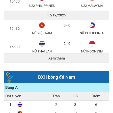
15h30
U22 PHILIPPINES
U22 MALAYSIA
17/12/2025
0 - 0
19h30
NỮ VIỆT NAM
NỮ PHILIPPINES
2 - 0
15h30
NỮ THÁI LAN
NỮ INDONESIA
Xem thêm
15/12/2025
1 - 0
20h00
BXH bóng đá Nam
U22 THÁI LAN
U22 MALAYSIA
Bảng A
2 - 0
15h30
Đội tuyển
Trận
HS
Điểm
U22 VIỆT NAM
U22 PHILIPPINES
1
2
8
6