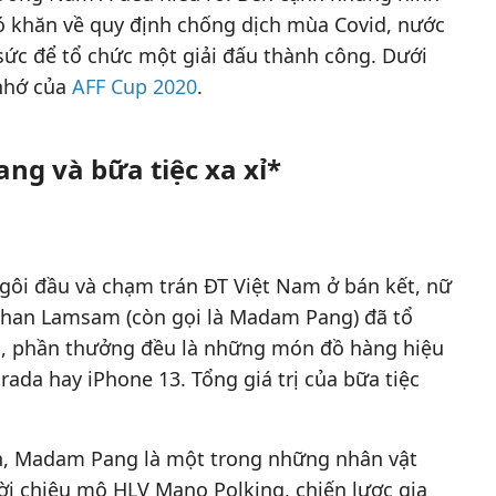
ó khăn về quy định chống dịch mùa Covid, nước
sức để tổ chức một giải đấu thành công. Dưới
nhớ của
AFF Cup 2020
.
g và bữa tiệc xa xỉ*
gôi đầu và chạm trán ĐT Việt Nam ở bán kết, nữ
phan Lamsam (còn gọi là Madam Pang) đã tổ
ó, phần thưởng đều là những món đồ hàng hiệu
ada hay iPhone 13. Tổng giá trị của bữa tiệc
n, Madam Pang là một trong những nhân vật
ời chiêu mộ HLV Mano Polking, chiến lược gia