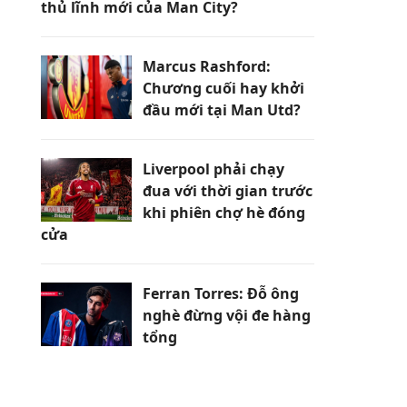
thủ lĩnh mới của Man City?
Marcus Rashford:
Chương cuối hay khởi
đầu mới tại Man Utd?
Liverpool phải chạy
đua với thời gian trước
khi phiên chợ hè đóng
cửa
Ferran Torres: Đỗ ông
nghè đừng vội đe hàng
tổng