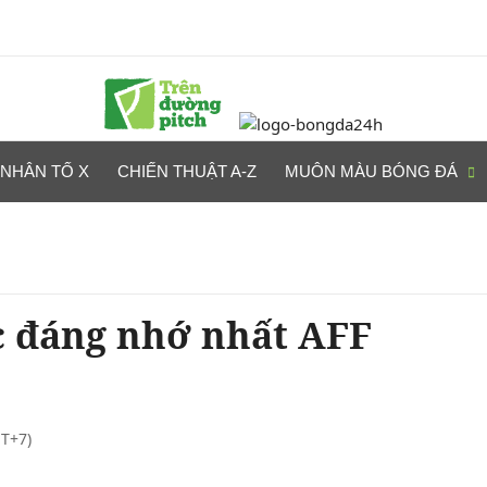
NHÂN TỐ X
CHIẾN THUẬT A-Z
MUÔN MÀU BÓNG ĐÁ
 đáng nhớ nhất AFF
T+7)