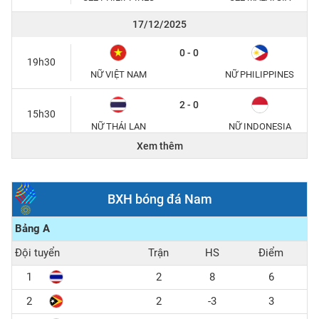
17/12/2025
0 - 0
19h30
NỮ VIỆT NAM
NỮ PHILIPPINES
2 - 0
15h30
NỮ THÁI LAN
NỮ INDONESIA
Xem thêm
15/12/2025
1 - 0
20h00
BXH bóng đá Nam
U22 THÁI LAN
U22 MALAYSIA
Bảng A
2 - 0
15h30
Đội tuyển
Trận
HS
Điểm
U22 VIỆT NAM
U22 PHILIPPINES
1
2
8
6
2
2
-3
3