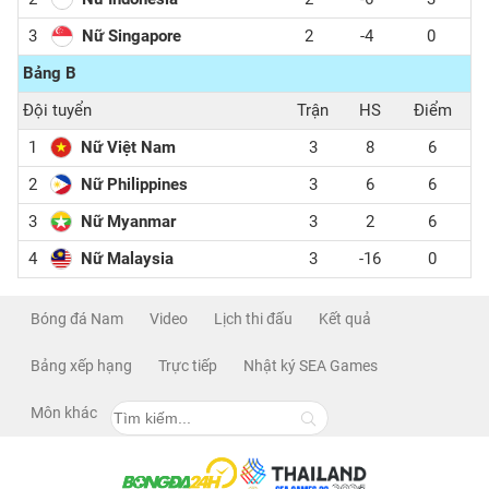
3
Nữ Singapore
2
-4
0
Bảng B
Đội tuyển
Trận
HS
Điểm
1
Nữ Việt Nam
3
8
6
2
Nữ Philippines
3
6
6
3
Nữ Myanmar
3
2
6
4
Nữ Malaysia
3
-16
0
Bóng đá Nam
Video
Lịch thi đấu
Kết quả
Bảng xếp hạng
Trực tiếp
Nhật ký SEA Games
Môn khác