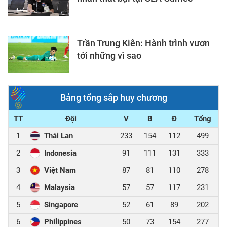
Trần Trung Kiên: Hành trình vươn
tới những vì sao
Bảng tổng sắp huy chương
TT
Đội
V
B
Đ
Tổng
1
Thái Lan
233
154
112
499
2
Indonesia
91
111
131
333
3
Việt Nam
87
81
110
278
4
Malaysia
57
57
117
231
5
Singapore
52
61
89
202
6
Philippines
50
73
154
277