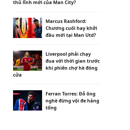
thủ lĩnh mới của Man City?
Marcus Rashford:
Chương cuối hay khởi
đầu mới tại Man Utd?
Liverpool phải chạy
đua với thời gian trước
khi phiên chợ hè đóng
cửa
Ferran Torres: Đỗ ông
nghè đừng vội đe hàng
tổng