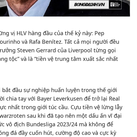
ng vị HLV hàng đầu của thế kỷ này: Pep
Mourinho và Rafa Benítez. Tất cả mọi người đều
trưởng Steven Gerrard của Liverpool từng gọi
g tộc” và là “tiền vệ trung tâm xuất sắc nhất
i bắt đầu sự nghiệp huấn luyện trong thế giới
i chia tay với Bayer Leverkusen để trở lại Real
ực nhất trong giới túc cầu. Cựu tiền vệ lừng lẫy
warzroten sau khi đã tạo nên một dấu ấn vĩ đại
ức vô địch Bundesliga 2023/24 mà không để
óng đá đầy cuốn hút, cường độ cao và cực kỳ