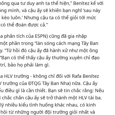
hông qua tư duy anh ta thể hiện,” Benítez kể với
ông minh, và cậu ấy sẽ khiến bạn nghĩ ‘sau này
 kèo luôn.’ Nhưng cậu ta có thể giỏi tới mức
 có thể đoán được cả.”
ia phân tích của ESPN) cũng đã gia nhập
 một phần trong “làn sóng cách mạng Tây Ban
y. “Từ hồi đó cậu ấy đã hành xử như một ông
. “Bạn có thể thấy cậu ấy thường xuyên chỉ đạo
trí, bảo họ phải làm gì.
ủa HLV trưởng - không chỉ đối với Rafa Benítez
V trưởng của ĐTQG Tây Ban Nha) nữa. Cậu ấy
ểu điều gì là cần thiết. Bạn sẽ tin chắc rằng: Nếu
 chắc chắn cậu ấy sẽ trở thành một HLV tài ba.
 lý nhiều kiểu tình huống khác nhau, có kinh
hỏi từ những người đội trưởng giỏi nhất và