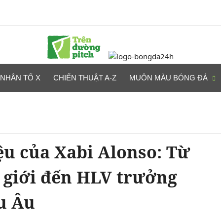
NHÂN TỐ X
CHIẾN THUẬT A-Z
MUÔN MÀU BÓNG ĐÁ
ệu của Xabi Alonso: Từ
ế giới đến HLV trưởng
u Âu