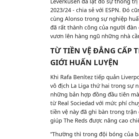
Leverkusen đã lật đổ sự thống tr
2023/24 - chia sẻ với ESPN. Đó c
cùng Alonso trong sự nghiệp huấ
đã rất thành công của người đàn ô
vươn lên hàng ngũ những nhà cầ
TỪ TIỀN VỆ ĐẲNG CẤP T
GIỚI HUẤN LUYỆN
Khi Rafa Benítez tiếp quản Liver
vô địch La Liga thứ hai trong sự
những bản hợp đồng đầu tiên mà 
từ Real Sociedad với mức phí chu
tiền vệ này đã ghi bàn trong trậ
giúp The Reds được nâng cao chi
“Thường thì trong đội bóng của b