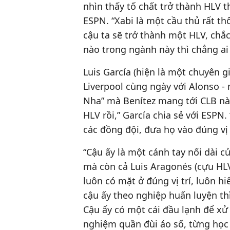
nhìn thấy tố chất trở thành HLV t
ESPN. “Xabi là một cầu thủ rất th
cậu ta sẽ trở thành một HLV, chắc
nào trong ngành này thì chẳng ai
Luis García (hiện là một chuyên g
Liverpool cùng ngày với Alonso -
Nha” mà Benítez mang tới CLB nà
HLV rồi,” García chia sẻ với ESPN
các đồng đội, đưa họ vào đúng vị 
“Cậu ấy là một cánh tay nối dài c
mà còn cả Luis Aragonés (cựu HL
luôn có mặt ở đúng vị trí, luôn hi
cậu ấy theo nghiệp huấn luyện thì
Cậu ấy có một cái đầu lạnh để xử
nghiệm quần đùi áo số, từng học 