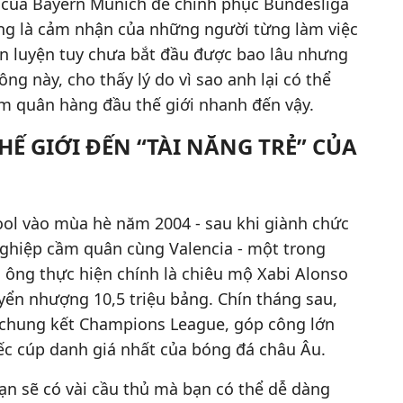
ị của Bayern Munich để chinh phục Bundesliga
ũng là cảm nhận của những người từng làm việc
n luyện tuy chưa bắt đầu được bao lâu nhưng
ng này, cho thấy lý do vì sao anh lại có thể
m quân hàng đầu thế giới nhanh đến vậy.
HẾ GIỚI ĐẾN “TÀI NĂNG TRẺ” CỦA
pool vào mùa hè năm 2004 - sau khi giành chức
 nghiệp cầm quân cùng Valencia - một trong
ông thực hiện chính là chiêu mộ Xabi Alonso
yển nhượng 10,5 triệu bảng. Chín tháng sau,
n chung kết Champions League, góp công lớn
ếc cúp danh giá nhất của bóng đá châu Âu.
ạn sẽ có vài cầu thủ mà bạn có thể dễ dàng