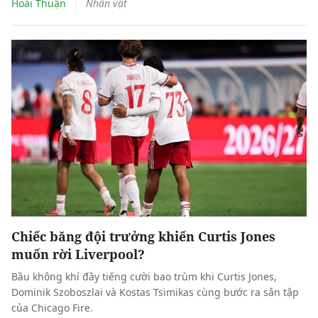
trận khác để “dồn dame” cho đại chiến Pakansari.
|
Hoài Thuận
Nhân vật
Chiếc băng đội trưởng khiến Curtis Jones
muốn rời Liverpool?
Bầu không khí đầy tiếng cười bao trùm khi Curtis Jones,
Dominik Szoboszlai và Kostas Tsimikas cùng bước ra sân tập
của Chicago Fire.