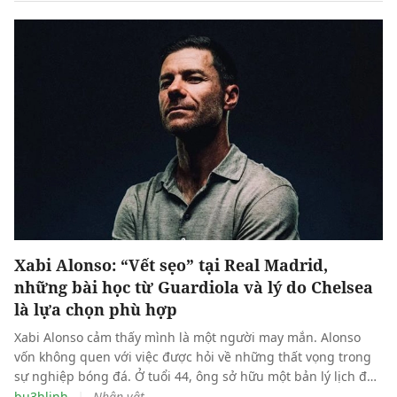
Xabi Alonso: “Vết sẹo” tại Real Madrid,
những bài học từ Guardiola và lý do Chelsea
là lựa chọn phù hợp
Xabi Alonso cảm thấy mình là một người may mắn. Alonso
vốn không quen với việc được hỏi về những thất vọng trong
sự nghiệp bóng đá. Ở tuổi 44, ông sở hữu một bản lý lịch đủ
để đứng vững trong hàng ngũ tinh hoa của môn thể thao
|
bu3hlinh
Nhân vật