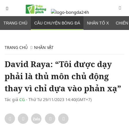
TRANG CHỦ
CÂU CHUYỆN BÓNG ĐÁ
NHÂN TỐ X
CHIẾN
TRANG CHỦ
NHÂN VẬT
David Raya: “Tôi được dạy
phải là thủ môn chủ động
thay vì chỉ dựa vào phản xạ”
Tác giả
CG
- Thứ Tư 29/11/2023 14:40(GMT+7)
Zalo