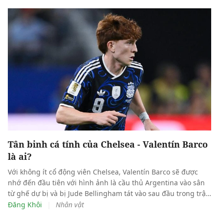
Tân binh cá tính của Chelsea - Valentín Barco
là ai?
Với không ít cổ động viên Chelsea, Valentín Barco sẽ được
nhớ đến đầu tiên với hình ảnh là cầu thủ Argentina vào sân
từ ghế dự bị và bị Jude Bellingham tát vào sau đầu trong trận
bán kết World Cup hồi tháng trước.
|
Đăng Khôi
Nhân vật