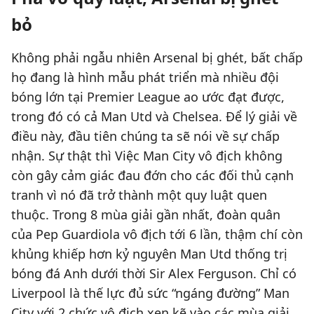
bỏ
Không phải ngẫu nhiên Arsenal bị ghét, bất chấp
họ đang là hình mẫu phát triển mà nhiều đội
bóng lớn tại Premier League ao ước đạt được,
trong đó có cả Man Utd và Chelsea. Để lý giải về
điều này, đầu tiên chúng ta sẽ nói về sự chấp
nhận. Sự thật thì Việc Man City vô địch không
còn gây cảm giác đau đớn cho các đối thủ cạnh
tranh vì nó đã trở thành một quy luật quen
thuộc. Trong 8 mùa giải gần nhất, đoàn quân
của Pep Guardiola vô địch tới 6 lần, thậm chí còn
khủng khiếp hơn kỷ nguyên Man Utd thống trị
bóng đá Anh dưới thời Sir Alex Ferguson. Chỉ có
Liverpool là thế lực đủ sức “ngáng đường” Man
City với 2 chức vô địch xen kẽ vào các mùa giải