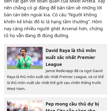
đến rất gần với đoàn quân của Mikel Arteta. Vậy
nên chẳng có gì đáng để bận tâm về những lời
bàn tán bên ngoài kia. Có câu “Người không
khiến kẻ khác đố kị là hạng tầm thường”. Hôm
nay càng nhiều người ghét Arsenal hơn, chứng
tỏ họ vẫn đang đi đúng đường.
David Raya là thủ môn
xuất sắc nhất Premier
League
Jamie Redknapp đã ca ngợi David
Raya là thủ môn xuất sắc nhất Premier League, và có thể
là thủ môn xuất sắc nhất thế giới sau chiến thắng trước
West Ham.
Pep mong cầu thủ dự bị
Man City sẵn sàng cho