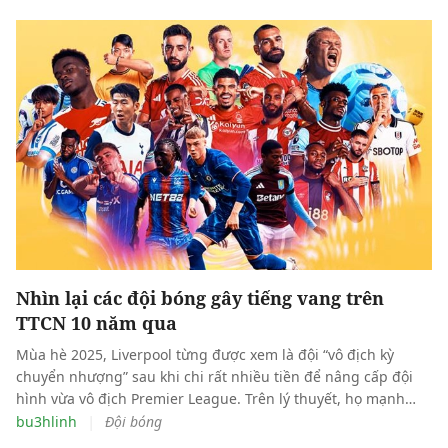
Nhìn lại các đội bóng gây tiếng vang trên
TTCN 10 năm qua
Mùa hè 2025, Liverpool từng được xem là đội “vô địch kỳ
chuyển nhượng” sau khi chi rất nhiều tiền để nâng cấp đội
hình vừa vô địch Premier League. Trên lý thuyết, họ mạnh
hơn với hàng loạt ngôi sao tấn công, hậu vệ biên chất lượng,
|
bu3hlinh
Đội bóng
cầu thủ trẻ triển vọng và những phương án dự phòng mới.