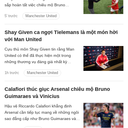
sắp hoàn tất việc chiêu mộ Bruno
Guimaraes.
5' trước
Manchester United
Shay Given ca ngợi Tielemans là một món hời
với Man United
Cựu thủ môn Shay Given tin rằng Man
United có thể đã thực hiện một trong
những thương vụ đáng giá nhất kỳ
chuyển nhượng hè khi chiêu mộ Youri
1h trước
Manchester United
Tielemans với mức phí chỉ 35 triệu bảng.
Calafiori thúc giục Arsenal chiêu mộ Bruno
Guimaraes và Vinicius
Hậu vệ Riccardo Calafiori khẳng định
Arsenal cần tiếp tục mang về những ngôi
sao đẳng cấp như Bruno Guimaraes và
Vinicius Junior nếu muốn duy trì vị thế số