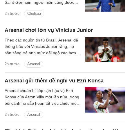
Saint-Germain, người hiện cũng được
Man City quan tâm.
2h trước
Chelsea
Arsenal chơi lớn vụ Vinicius Junior
Theo các nguồn tin từ Brazil, Arsenal đã
thông báo với Vinicius Junior rằng, họ
sẵn sàng trả anh mức đãi ngộ cao hơn
đề nghị gia hạn hợp đồng từ phía Real
2h trước
Arsenal
Madrid.
Arsenal gửi thêm đề nghị vụ Ezri Konsa
Arsenal chuẩn bị tiếp cận hậu vệ Ezri
Konsa của Aston Villa một lần nữa, trong
bối cảnh họ sắp hoàn tất việc chiêu mộ
đội trưởng Bruno Guimaraes của
2h trước
Arsenal
Newcastle.