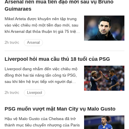
Arsenal nên mua tiền đạo mới sau vụ Bruno
Guimaraes
Mikel Arteta được khuyên nên tập trung
vào việc chiêu mộ một tiền đạo mới, sau
khi Arsenal đạt thỏa thuận trị giá 75 triệu
bảng để chiêu mộ Bruno Guimaraes.
2h trước
Arsenal
Liverpool hỏi mua cầu thủ 18 tuổi của PSG
Liverpool đang nhắm đến việc chiêu mộ
đồng thời hai tài năng tấn công từ PSG,
sau khi liên hệ trực tiếp với người đại
diện mới của Ibrahim Mbaye.
2h trước
Liverpool
PSG muốn vượt mặt Man City vụ Malo Gusto
Hậu vệ Malo Gusto của Chelsea đã trở
thành mục tiêu chuyển nhượng của Paris