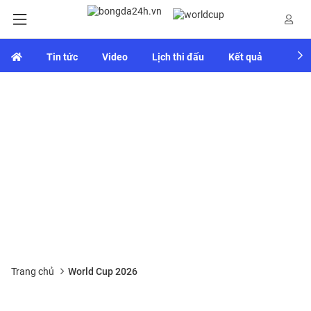
Tin tức
Video
Lịch thi đấu
Kết quả
Bảng
Trang chủ
World Cup 2026