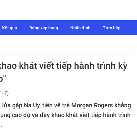
Kết quả
Bảng xếp hạng
Nhận định
Trực tiếp
hao khát viết tiếp hành trình kỳ
p"
T+7)
y lửa gặp Na Uy, tiền vệ trẻ Morgan Rogers khẳng
ung cao độ và đầy khao khát viết tiếp hành trình
.