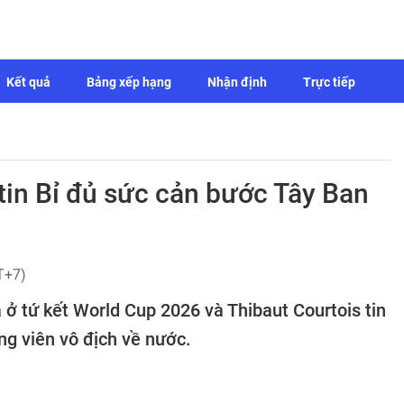
Kết quả
Bảng xếp hạng
Nhận định
Trực tiếp
tin Bỉ đủ sức cản bước Tây Ban
T+7)
 ở tứ kết World Cup 2026 và Thibaut Courtois tin
ng viên vô địch về nước.