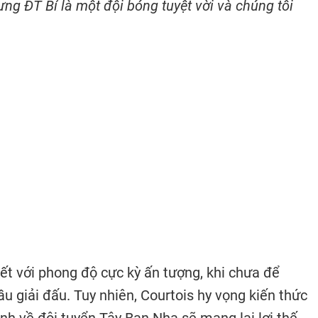
ưng ĐT Bỉ là một đội bóng tuyệt vời và chúng tôi
ết với phong độ cực kỳ ấn tượng, khi chưa để
u giải đấu. Tuy nhiên, Courtois hy vọng kiến ​​thức