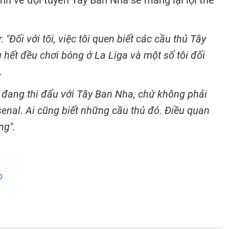
anh về đội tuyển Tây Ban Nha sẽ mang lại lợi thế
y:
"Đối với tôi, việc tôi quen biết các cầu thủ Tây
 hết đều chơi bóng ở La Liga và một số tôi đối
.
 đang thi đấu với Tây Ban Nha, chứ không phải
senal. Ai cũng biết những cầu thủ đó. Điều quan
ng".
p