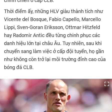
chinh chiến ở cấp CLB.
Thời điểm ấy, những HLV giàu thành tích như
Vicente del Bosque, Fabio Capello, Marcello
Lippi, Sven-Goran Eriksson, Ottmar Hitzfeld
hay Radomir Antic đều từng chinh phục các
danh hiệu lớn tại châu Âu. Tuy nhiên, sau khi
chuyển sang làm việc ở cấp đội tuyển, họ gần
như không còn trở lại môi trường đỉnh cao của
bóng đá CLB.