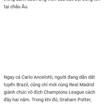
tại châu Âu.
Ngay cả Carlo Ancelotti, người đang dẫn dắt
tuyển Brazil, cũng chỉ mới cùng Real Madrid
giành chức vô địch Champions League cách
đây hai năm. Trong khi đó, Graham Potter,