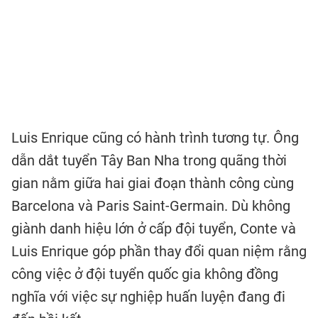
Luis Enrique cũng có hành trình tương tự. Ông
dẫn dắt tuyển Tây Ban Nha trong quãng thời
gian nằm giữa hai giai đoạn thành công cùng
Barcelona và Paris Saint-Germain. Dù không
giành danh hiệu lớn ở cấp đội tuyển, Conte và
Luis Enrique góp phần thay đổi quan niệm rằng
công việc ở đội tuyển quốc gia không đồng
nghĩa với việc sự nghiệp huấn luyện đang đi