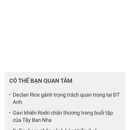
CÓ THỂ BẠN QUAN TÂM
Declan Rice gánh trọng trách quan trọng tại ĐT
Anh
Gavi khiến Rodri chấn thương trong buổi tập
của Tây Ban Nha