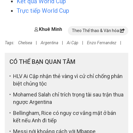
Kết quả World Cup
Trực tiếp World Cup
Khuê Minh
Theo Thể thao & Văn hóa
Tags:
Chelsea
|
Argentina
|
Ai Cập
|
Enzo Fernandez
|
CÓ THỂ BẠN QUAN TÂM
HLV Ai Cập nhận thẻ vàng vì cử chỉ chống phân
biệt chủng tộc
Mohamed Salah chỉ trích trọng tài sau trận thua
ngược Argentina
Bellingham, Rice có nguy cơ vắng mặt ở bán
kết nếu Anh đi tiếp
Messi nới khoảng cách với Mbappe