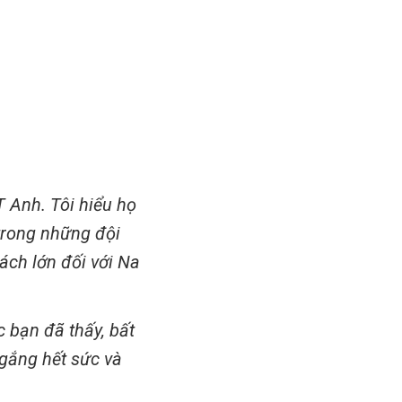
T Anh. Tôi hiểu họ
 trong những đội
hách lớn đối với Na
c bạn đã thấy, bất
 gắng hết sức và