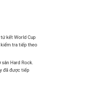
 tứ kết World Cup
 kiểm tra tiếp theo
ở sân Hard Rock.
y đã được tiếp