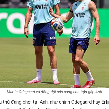
Martin Odegaard và đồng đội sẵn sàng cho trận gặp Anh
u thủ đang chơi tại Anh, như chính Odegaard hay Erl