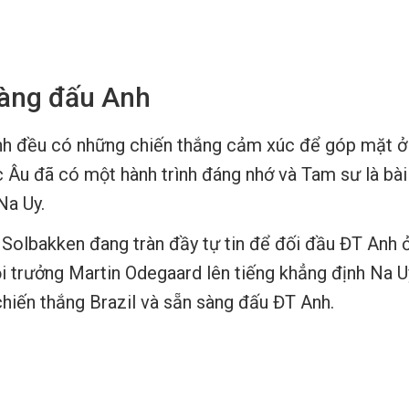
sàng đấu Anh
h đều có những chiến thắng cảm xúc để góp mặt ở
 Âu đã có một hành trình đáng nhớ và Tam sư là bài
Na Uy.
Solbakken đang tràn đầy tự tin để đối đầu ĐT Anh 
ội trưởng Martin Odegaard lên tiếng khẳng định Na U
chiến thắng Brazil và sẵn sàng đấu ĐT Anh.