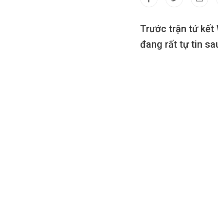
Trước trận tứ kế
đang rất tự tin sa