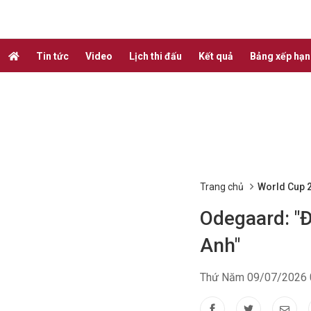
Tin tức
Video
Lịch thi đấu
Kết quả
Bảng xếp hạ
Trang chủ
World Cup 
Odegaard: "Đ
Anh"
Thứ Năm 09/07/2026 