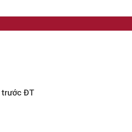
n trước ĐT