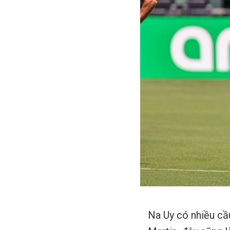
Na Uy có nhiều cầ