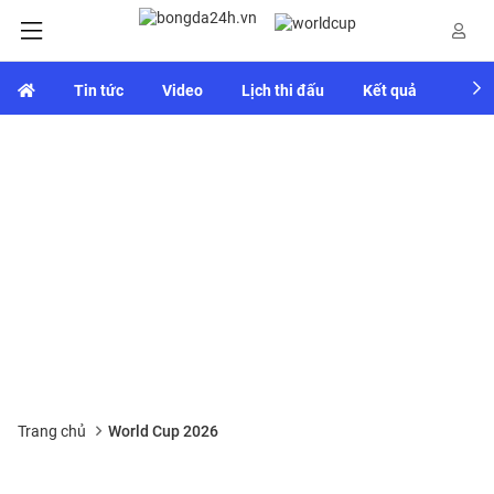
Tin tức
Video
Lịch thi đấu
Kết quả
Bảng
Trang chủ
World Cup 2026