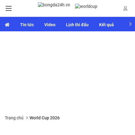
Tin tức
Video
Lịch thi đấu
Kết quả
Bảng
Trang chủ
World Cup 2026