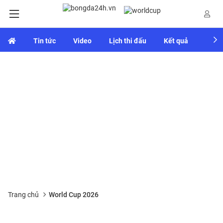
Tin tức
Video
Lịch thi đấu
Kết quả
Bảng
Trang chủ
World Cup 2026