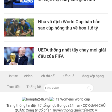
Nhà vô địch World Cup bán bản
sao cúp hỏng thu về hơn 1,6 tỷ
UEFA thống nhất tẩy chay mọi giải
đấu của FIFA
Tin tức
Video
Lịch thi đấu
Kết quả
Bảng xếp hạng
Trực tiếp
Thống kê
Trang thông tin điện tử tổng hợp Bongda24h.vn - CƠ QUAN CHỦ
QUẢN: Công ty Cổ phần Truyền thông Quốc tế INCOM