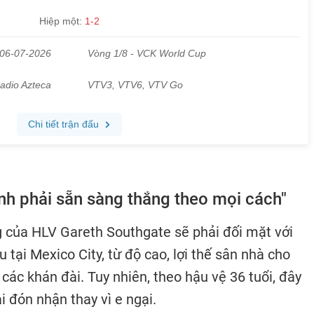
nh phải sẵn sàng thắng theo mọi cách"
 của HLV Gareth Southgate sẽ phải đối mặt với
u tại Mexico City, từ độ cao, lợi thế sân nhà cho
các khán đài. Tuy nhiên, theo hậu vệ 36 tuổi, đây
i đón nhận thay vì e ngại.