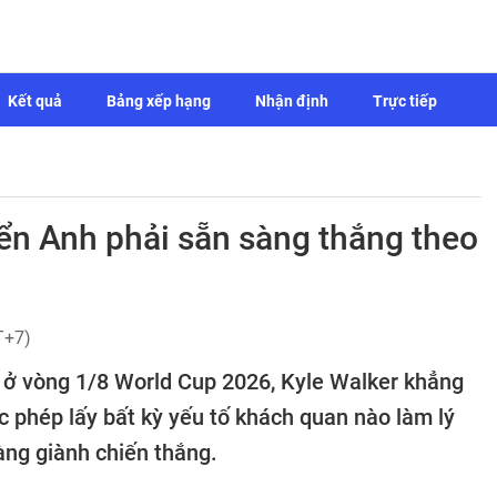
Kết quả
Bảng xếp hạng
Nhận định
Trực tiếp
yển Anh phải sẵn sàng thắng theo
T+7)
 ở vòng 1/8 World Cup 2026, Kyle Walker khẳng
 phép lấy bất kỳ yếu tố khách quan nào làm lý
àng giành chiến thắng.