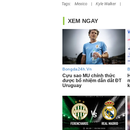
Tags:
Mexico
|
Kyle Walker
|