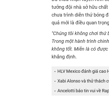
tưởng đội nhà sở hữu chất
chưa trình diễn thứ bóng đ
quả mới là điều quan trọng
"Chúng tôi không chơi thứ 
Trong một hành trình chinh
không tốt. Miễn là có được
khẳng định.
HLV Mexico đánh giá cao 
Xabi Alonso và thử thách c
Ancelotti báo tin vui về Ra