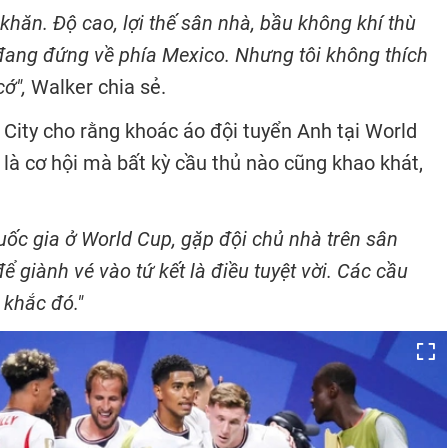
khăn. Độ cao, lợi thế sân nhà, bầu không khí thù
 đang đứng về phía Mexico. Nhưng tôi không thích
cớ",
Walker chia sẻ.
City cho rằng khoác áo đội tuyển Anh tại World
 là cơ hội mà bất kỳ cầu thủ nào cũng khao khát,
uốc gia ở World Cup, gặp đội chủ nhà trên sân
ể giành vé vào tứ kết là điều tuyệt vời. Các cầu
 khắc đó."