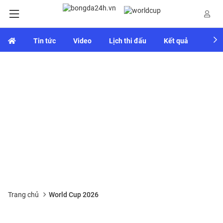
Tin tức
Video
Lịch thi đấu
Kết quả
Bảng
Trang chủ
World Cup 2026