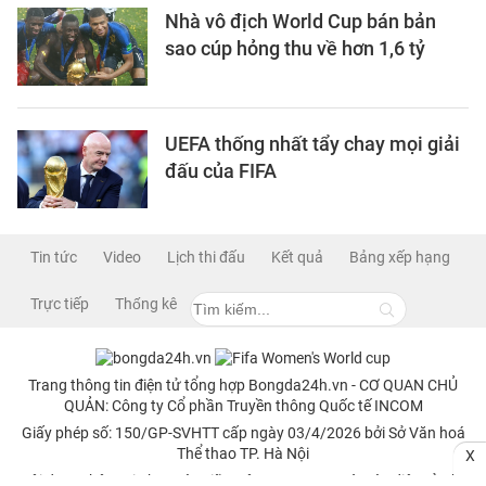
Nhà vô địch World Cup bán bản
sao cúp hỏng thu về hơn 1,6 tỷ
UEFA thống nhất tẩy chay mọi giải
đấu của FIFA
Tin tức
Video
Lịch thi đấu
Kết quả
Bảng xếp hạng
Trực tiếp
Thống kê
Trang thông tin điện tử tổng hợp Bongda24h.vn - CƠ QUAN CHỦ
QUẢN: Công ty Cổ phần Truyền thông Quốc tế INCOM
Giấy phép số: 150/GP-SVHTT cấp ngày 03/4/2026 bởi Sở Văn hoá
Thể thao TP. Hà Nội
X
Nội dung thông tin hợp tác giữa Công ty INCOM và Báo điện tử Thể