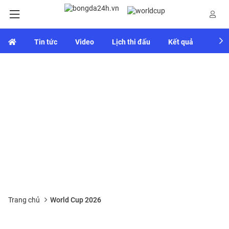
Tin tức
Video
Lịch thi đấu
Kết quả
Bảng
Trang chủ
World Cup 2026