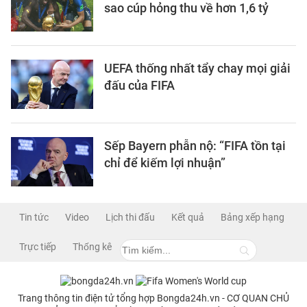
sao cúp hỏng thu về hơn 1,6 tỷ
UEFA thống nhất tẩy chay mọi giải
đấu của FIFA
Sếp Bayern phẫn nộ: “FIFA tồn tại
chỉ để kiếm lợi nhuận”
Tin tức
Video
Lịch thi đấu
Kết quả
Bảng xếp hạng
Trực tiếp
Thống kê
Trang thông tin điện tử tổng hợp Bongda24h.vn - CƠ QUAN CHỦ