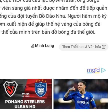
n, cựu HLV của câu lạc bộ Al-Nassr, ông Jorge
ử viên sáng giá nhất được nhắm đến để tiếp quản
rống của đội tuyển Bồ Đào Nha. Người hâm mộ kỳ
ớm xuất hiện để giúp thế hệ vàng của bóng đá
thế của mình trên bản đồ bóng đá thế giới.
Minh Long
Theo Thể thao & Văn hóa