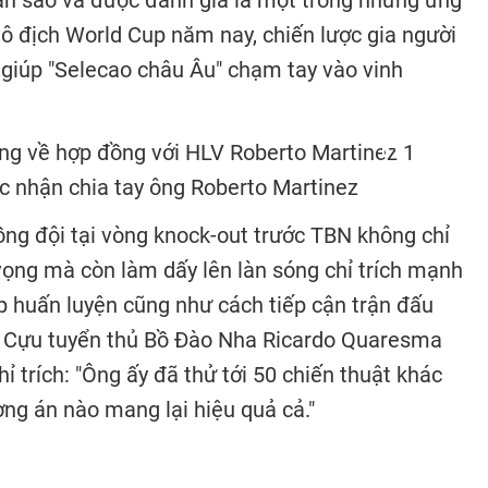
àn sao và được đánh giá là một trong những ứng
vô địch World Cup năm nay, chiến lược gia người
giúp "Selecao châu Âu" chạm tay vào vinh
c nhận chia tay ông Roberto Martinez
ồng đội tại vòng knock-out trước TBN không chỉ
ọng mà còn làm dấy lên làn sóng chỉ trích mạnh
huấn luyện cũng như cách tiếp cận trận đấu
. Cựu tuyển thủ Bồ Đào Nha Ricardo Quaresma
ỉ trích: "Ông ấy đã thử tới 50 chiến thuật khác
g án nào mang lại hiệu quả cả."