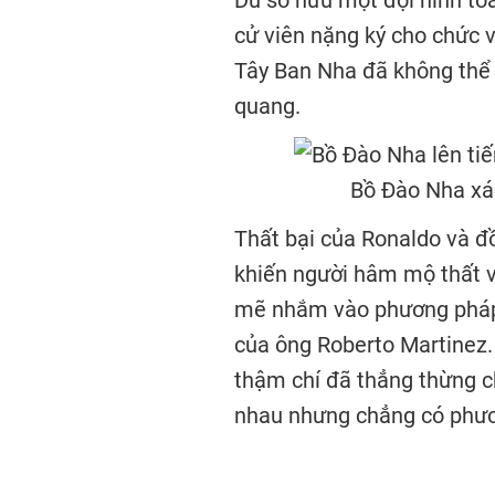
Dù sở hữu một đội hình to
cử viên nặng ký cho chức 
Tây Ban Nha đã không thể 
quang.
Bồ Đào Nha xá
Thất bại của Ronaldo và đ
khiến người hâm mộ thất v
mẽ nhắm vào phương pháp 
của ông Roberto Martinez
thậm chí đã thẳng thừng ch
nhau nhưng chẳng có phươn