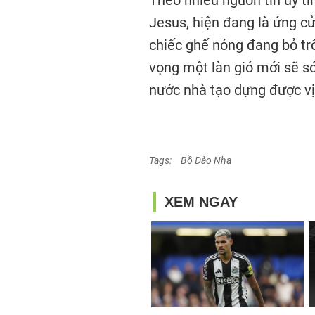
Theo nhiều nguồn tin uy tí
Jesus, hiện đang là ứng c
chiếc ghế nóng đang bỏ t
vọng một làn gió mới sẽ s
nước nhà tạo dựng được vị 
Tags:
Bồ Đào Nha