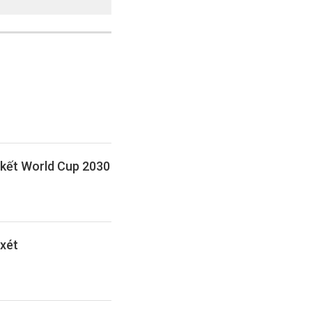
 kết World Cup 2030
xét