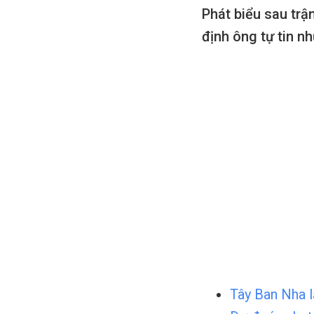
Phát biểu sau trậ
định ông tự tin nh
Tây Ban Nha l