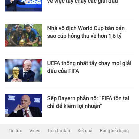
về việc tẩy chay các giải đấu
Nhà vô địch World Cup bán bản
sao cúp hỏng thu về hơn 1,6 tỷ
UEFA thống nhất tẩy chay mọi giải
đấu của FIFA
Sếp Bayern phẫn nộ: “FIFA tồn tại
chỉ để kiếm lợi nhuận”
Tin tức
Video
Lịch thi đấu
Kết quả
Bảng xếp hạng