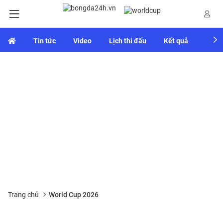
Tin tức
Video
Lịch thi đấu
Kết quả
Bảng
Trang chủ
World Cup 2026