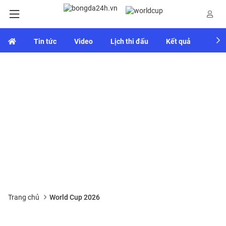
Tin tức
Video
Lịch thi đấu
Kết quả
Bảng
Trang chủ
World Cup 2026