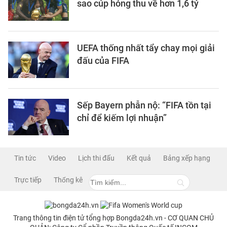
sao cúp hỏng thu về hơn 1,6 tỷ
UEFA thống nhất tẩy chay mọi giải
đấu của FIFA
Sếp Bayern phẫn nộ: “FIFA tồn tại
chỉ để kiếm lợi nhuận”
Tin tức
Video
Lịch thi đấu
Kết quả
Bảng xếp hạng
Trực tiếp
Thống kê
Trang thông tin điện tử tổng hợp Bongda24h.vn - CƠ QUAN CHỦ