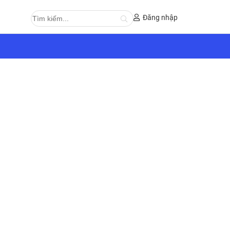
Đăng nhập