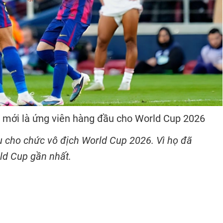
a mới là ứng viên hàng đầu cho World Cup 2026
u cho chức vô địch World Cup 2026. Vì họ đã
ld Cup gần nhất.