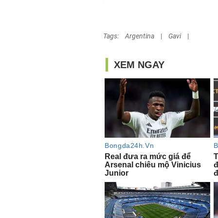
Tags:
Argentina
|
Gavi
|