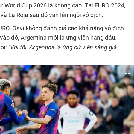
ự World Cup 2026 là không cao. Tại EURO 2024,
và La Roja sau đó vẫn lên ngôi vô địch.
URO, Gavi không đánh giá cao khả năng vô địch
vào đó, Argentina mới là ứng viên hàng đầu.
nói:
"Với tôi, Argentina là ứng cử viên sáng giá