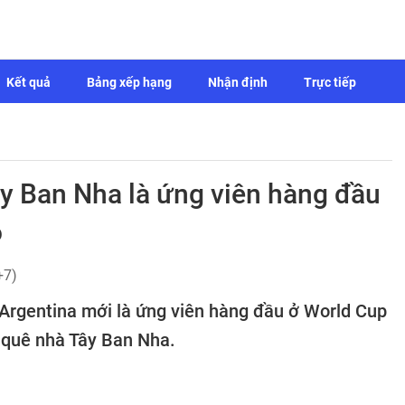
Kết quả
Bảng xếp hạng
Nhận định
Trực tiếp
ây Ban Nha là ứng viên hàng đầu
6
+7)
 Argentina mới là ứng viên hàng đầu ở World Cup
 quê nhà Tây Ban Nha.