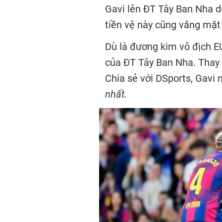
Gavi lên ĐT Tây Ban Nha d
tiền vệ này cũng vắng mặt 
Dù là đương kim vô địch E
của ĐT Tây Ban Nha. Thay 
Chia sẻ với DSports, Gavi 
nhất.